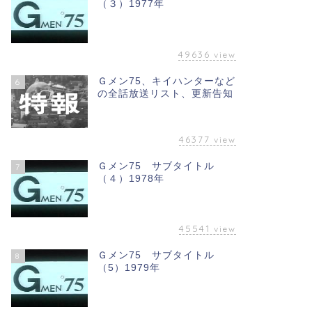
（３）1977年
49636
view
Ｇメン75、キイハンターなど
6
の全話放送リスト、更新告知
46377
view
Ｇメン75 サブタイトル
7
（４）1978年
45541
view
Ｇメン75 サブタイトル
8
（5）1979年