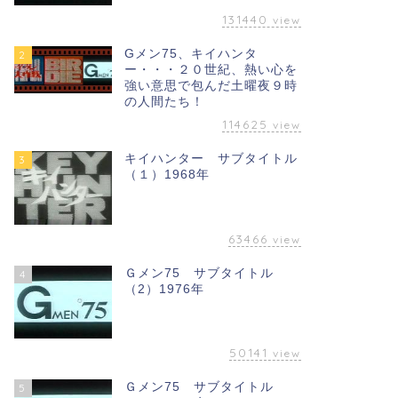
131440
view
Gメン75、キイハンタ
2
ー・・・２０世紀、熱い心を
強い意思で包んだ土曜夜９時
の人間たち！
114625
view
キイハンター サブタイトル
3
（１）1968年
63466
view
Ｇメン75 サブタイトル
4
（2）1976年
50141
view
Ｇメン75 サブタイトル
5