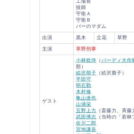
工場長
技師
守衛Ａ
守衛Ｂ
バーのマダム
出演
黒木
立花
草野
主演
草野刑事
小林稔侍
（
バーディ大作
部）
絵沢萌子
（絵沢萠子）
平田守
明石勤
木村修
亀山達也
ゲスト
山浦栄
五野上力
（斎藤力、斉藤
武田博志
（当時の「若林
佐川二郎
宮地謙吾