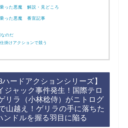
プに乗った悪魔 解説・見どころ
に乗った悪魔 番宣記事
劇なのだ
大仕掛けアクションで競う
【78ハードアクションシリーズ】
イジャック事件発生！国際テロ
ゲリラ（小林稔侍）がニトログ
で山越え！ゲリラの手に落ちた
ハンドルを握る羽目に陥る