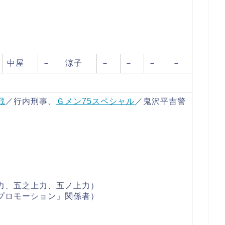
中屋
－
涼子
－
－
－
－
戦
／行内刑事、
Ｇメン75スペシャル
／鬼沢平吉警
力、五之上力、五ノ上力）
プロモーション」関係者）