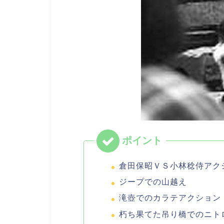
倉田保昭ＶＳ小林稔侍アク
ジープでの山越え
滝壺でのカラテアクション
朽ち果てた吊り橋でのニト