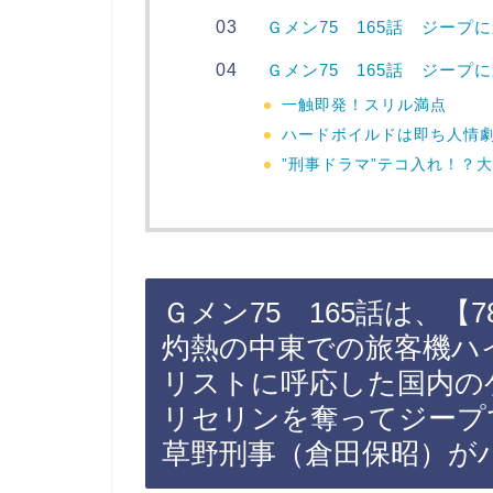
Ｇメン75 165話 ジー
Ｇメン75 165話 ジープ
一触即発！スリル満点
ハードボイルドは即ち人情
”刑事ドラマ”テコ入れ！？
Ｇメン75 165話は、
灼熱の中東での旅客機ハ
リストに呼応した国内の
リセリンを奪ってジープ
草野刑事（倉田保昭）が