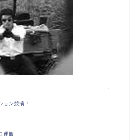
ション競演！
ロ運搬