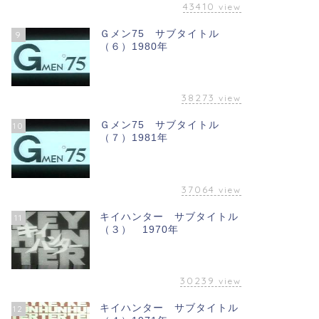
43410
view
Ｇメン75 サブタイトル
9
（６）1980年
38273
view
Ｇメン75 サブタイトル
10
（７）1981年
37064
view
キイハンター サブタイトル
11
（３） 1970年
30239
view
キイハンター サブタイトル
12