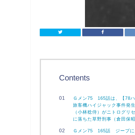
Contents
Ｇメン75 165話は、【7
旅客機ハイジャック事件発
（小林稔侍）がニトログリ
に落ちた草野刑事（倉田保
Ｇメン75 165話 ジー