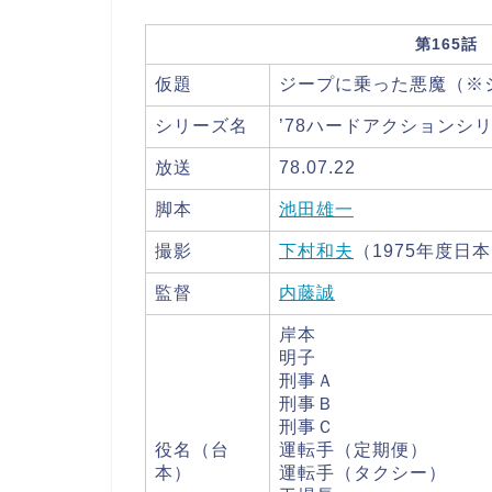
第165話
仮題
ジープに乗った悪魔（※
シリーズ名
’78ハードアクションシ
放送
78.07.22
脚本
池田雄一
撮影
下村和夫
（1975年度日
監督
内藤誠
岸本
明子
刑事Ａ
刑事Ｂ
刑事Ｃ
役名（台
運転手（定期便）
本）
運転手（タクシー）