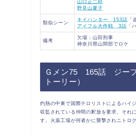
山口正二郎
野見山夏子
キイハンター 153話
「
類似シーン
アイフル大作戦 3話
「
欠場：山田刑事
備考
神奈川県山間部でロケ
Ｇメン75 165話 ジ
トーリー）
灼熱の中東で国際テロリストによるハイ
収監されている仲間の釈放を要求。それ
す。火薬工場が何者かに襲撃されニトロ