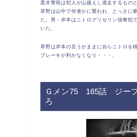
黒木警視は犯人が山越えし逃走するもの
草野は山中で何者かに襲われ、とっさに
た。男・岸本はニトログリセリン強奪犯
いた。
草野は岸本の言うがままに自らニトロを
ブレーキが利かなくなり・・・。
Ｇメン75 165話 ジ
ろ