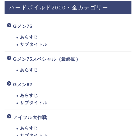
ハードボイルド2000・全カテゴリー
Gメン75
あらすじ
サブタイトル
Gメン75スペシャル（最終回）
あらすじ
Gメン82
あらすじ
サブタイトル
アイフル大作戦
あらすじ
サブタイトル