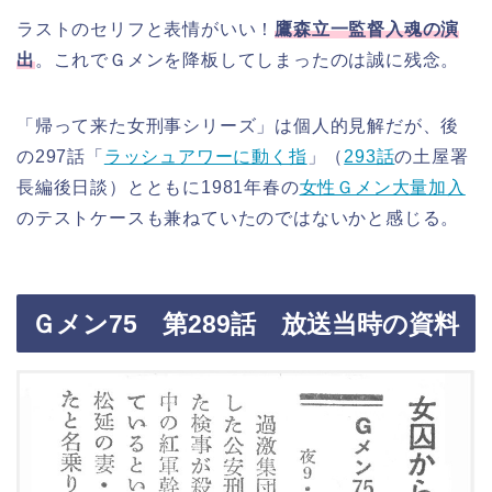
ラストのセリフと表情がいい！
鷹森立一監督入魂の演
出
。これでＧメンを降板してしまったのは誠に残念。
「帰って来た女刑事シリーズ」は個人的見解だが、後
の297話「
ラッシュアワーに動く指
」（
293話
の土屋署
長編後日談）とともに1981年春の
女性Ｇメン大量加入
のテストケースも兼ねていたのではないかと感じる。
Ｇメン75 第289話 放送当時の資料