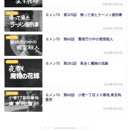
2020年12月15日
Gメン75
Ｇメン75 第325話 帰って来たラーメン屋刑事
2020年7月30日
Gメン75
Ｇメン75 第66話 警視庁の中の密室殺人
2020年9月22日
Gメン75
Ｇメン75 第281話 夜歩く魔物の花嫁
2021年6月14日
Gメン75
Ｇメン75 第68話 小菅一丁目３５番地 東京拘
置所
2020年9月24日