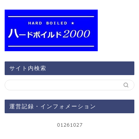
サイト内検索
運営記録・インフォメーション