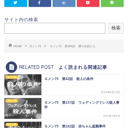
サイト内の検索
検索
HOME
Gメン75
Ｇメン75 第289話 裸の女囚たち
RELATED POST よく読まれる関連記事
Gメン75
Ｇメン75 第42話 殺人の条件
2020年8月25日
Gメン75
Ｇメン75 第157話 ウェディングドレス殺人事
件
2021年3月6日
Gメン75
Ｇメン75 第182話 赤ちゃん盗難事件