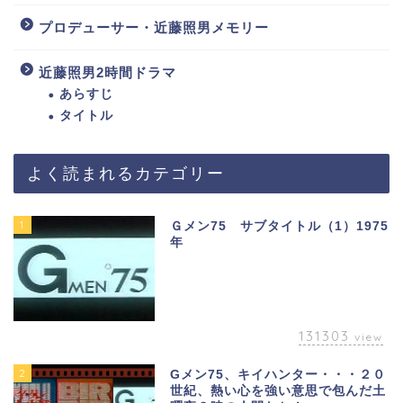
プロデューサー・近藤照男メモリー
近藤照男2時間ドラマ
あらすじ
タイトル
よく読まれるカテゴリー
1
Ｇメン75 サブタイトル（1）1975
年
131303
view
2
Gメン75、キイハンター・・・２０
世紀、熱い心を強い意思で包んだ土