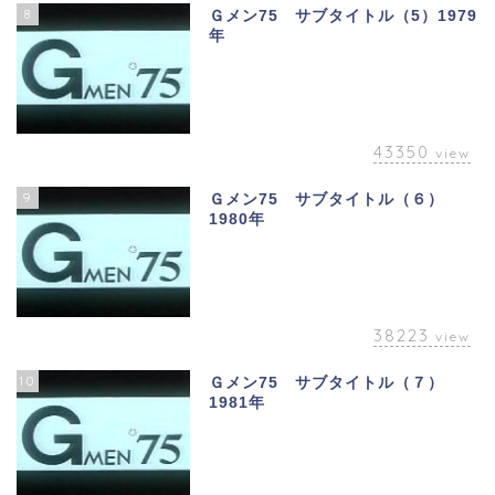
8
Ｇメン75 サブタイトル（5）1979
年
43350
view
9
Ｇメン75 サブタイトル（６）
1980年
38223
view
10
Ｇメン75 サブタイトル（７）
1981年