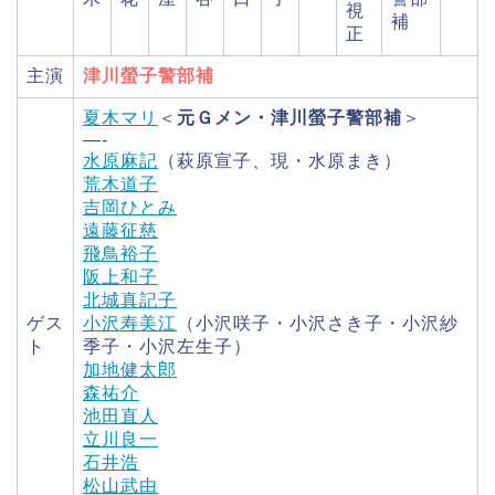
視
補
正
主演
津川螢子警部補
夏木マリ
＜
元Ｇメン・津川螢子警部補
＞
—-
水原麻記
（萩原宣子、現・水原まき）
荒木道子
吉岡ひとみ
遠藤征慈
飛鳥裕子
阪上和子
北城真記子
ゲス
小沢寿美江
（小沢咲子・小沢さき子・小沢紗
ト
季子・小沢左生子）
加地健太郎
森祐介
池田直人
立川良一
石井浩
松山武由