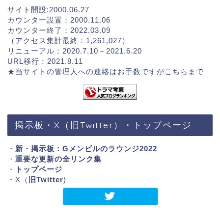
サイト開設:2000.06.27
カウンター設置：2000.11.06
カウンター終了：2022.03.09
（アクセス集計最終：1,261,027）
リニューアル：2020.7.10－2021.6.20
URL移行：2021.8.11
★当サイトの管理人への連絡はお手数ですが
こちらまで
掲示板・X（旧Twitter）・トップページ
・
新・掲示板：Gメンビルのラウンジ2022
・
重要な更新の全リンク集
・
トップページ
・X（
旧Twitter
)