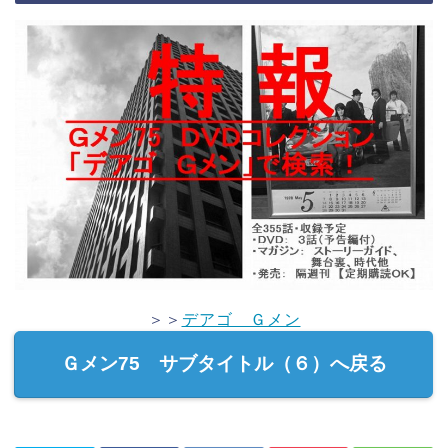
＞＞
デアゴ Ｇメン
Ｇメン75 サブタイトル（６）へ戻る