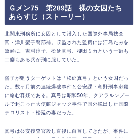
Ｇメン75 第289話 裸の女囚たち
あらすじ（ストーリー）
北関東刑務所に女囚として潜入した国際外事局捜査
官・津川螢子警部補。収監された監房には江島たみを
筆頭に、吉村淳子、松延真弓、柳田ミカという一癖も
二癖もある兵が刑に服していた。
螢子が狙うターゲットは「松延真弓」という女囚だっ
た。数ヶ月前の連続爆破事件と公安課・竜野刑事刺殺
に絡む容疑である。真弓は昭和50年、クアラルンプー
ルで起こった大使館ジャック事件で国外脱出した国際
テロリスト・松延の妻だった。
真弓は公安捜査官殺し直後に自首してきたが、事件に