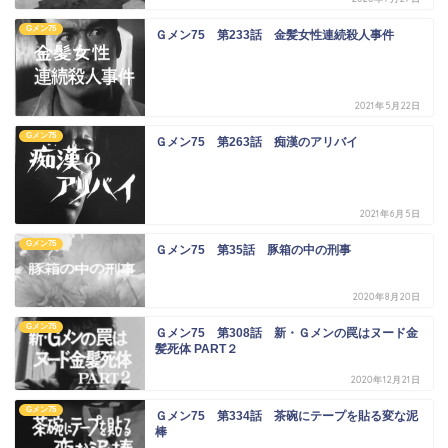
Gメン75
Ｇメン75 第233話 金髪女性連続殺人事件
2021年5月22日
Gメン75
Ｇメン75 第263話 痴漢のアリバイ
2021年6月5日
Gメン75
Ｇメン75 第35話 豚箱の中の刑事
2020年8月20日
Gメン75
Ｇメン75 第308話 新・Ｇメンの罠はヌード金
髪死体 PART２
2020年12月21日
Gメン75
Ｇメン75 第334話 茶碗にテープを貼る変な泥
棒