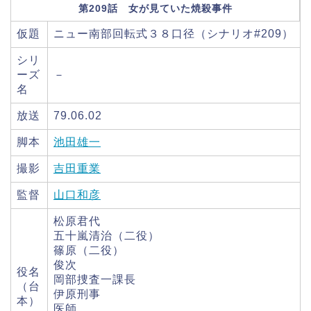
第209話 女が見ていた焼殺事件
仮題
ニュー南部回転式３８口径（シナリオ#209）
シリ
ーズ
－
名
放送
79.06.02
脚本
池田雄一
撮影
吉田重業
監督
山口和彦
松原君代
五十嵐清治（二役）
篠原（二役）
俊次
役名
岡部捜査一課長
（台
伊原刑事
本）
医師