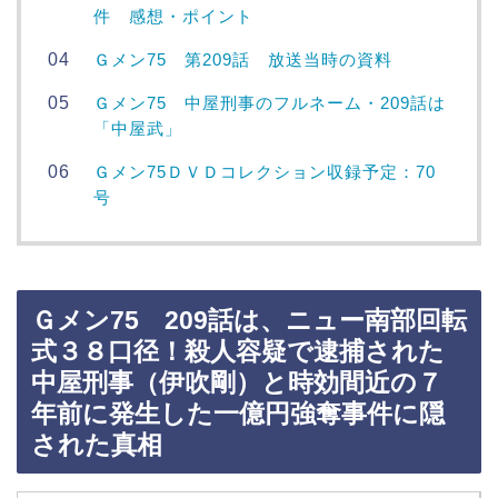
件 感想・ポイント
Ｇメン75 第209話 放送当時の資料
Ｇメン75 中屋刑事のフルネーム・209話は
「中屋武」
Ｇメン75ＤＶＤコレクション収録予定：70
号
Ｇメン75 209話は、ニュー南部回転
式３８口径！殺人容疑で逮捕された
中屋刑事（伊吹剛）と時効間近の７
年前に発生した一億円強奪事件に隠
された真相