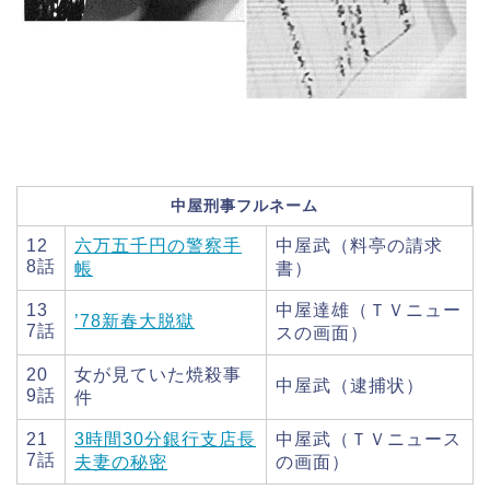
中屋刑事フルネーム
12
六万五千円の警察手
中屋武（料亭の請求
8話
帳
書）
13
中屋達雄（ＴＶニュー
’78新春大脱獄
7話
スの画面）
20
女が見ていた焼殺事
中屋武（逮捕状）
9話
件
21
3時間30分銀行支店長
中屋武（ＴＶニュース
7話
夫妻の秘密
の画面）