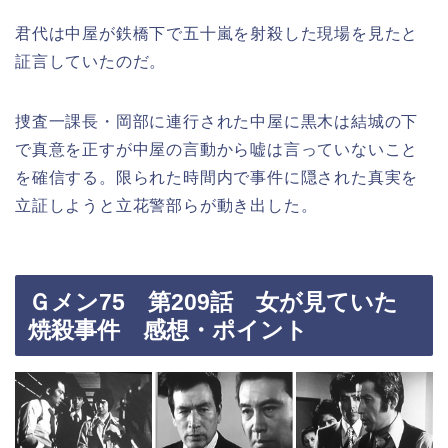
君代は中屋が鉄橋下で五十嵐を射殺した現場を見たと
証言していたのだ。
捜査一課長・岡部に連行された中屋に黒木は結城の下
で真意を正すが中屋の言動から嘘は言っていないこと
を確信する。限られた時間内で事件に隠された真実を
立証しようと立花警部らが動き出した。
Ｇメン75 第209話 女が見ていた
焼殺事件 感想・ポイント