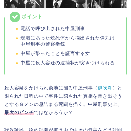
電話で呼び出された中屋刑事
現場にあった焼死体から摘出された弾丸は
中屋刑事の警察拳銃
中屋が撃ったことを証言する女
中屋に殺人容疑の逮捕状が突きつけられる
殺人容疑をかけられ窮地に陥る中屋刑事（
伊吹剛
）と
限られた日程の中で事件に隠された真相を暴き出そう
とするＧメンの息詰まる死闘を描く。中屋刑事史上、
最大のピンチ
ではなかろうか？
状況証拠、物的証拠が揃う中で中屋の無実をどう証明