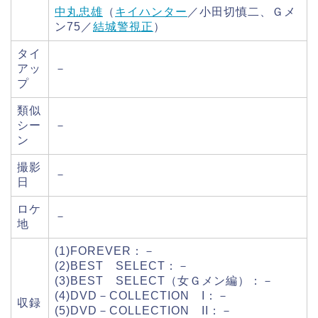
中丸忠雄
（
キイハンター
／小田切慎二、Ｇメ
ン75／
結城警視正
）
タイ
アッ
－
プ
類似
シー
－
ン
撮影
－
日
ロケ
－
地
(1)FOREVER：－
(2)BEST SELECT：－
(3)BEST SELECT（女Ｇメン編）：－
(4)DVD－COLLECTION I：－
収録
(5)DVD－COLLECTION II：－