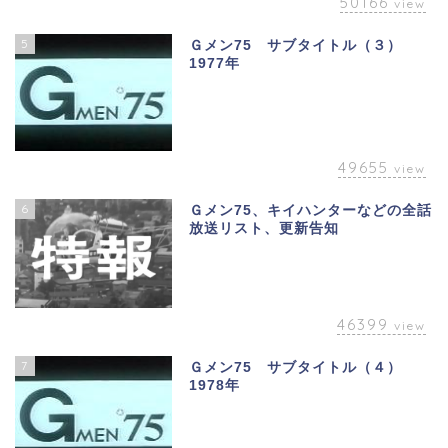
50166
view
5
Ｇメン75 サブタイトル（３）
1977年
49655
view
6
Ｇメン75、キイハンターなどの全話
放送リスト、更新告知
46399
view
7
Ｇメン75 サブタイトル（４）
1978年