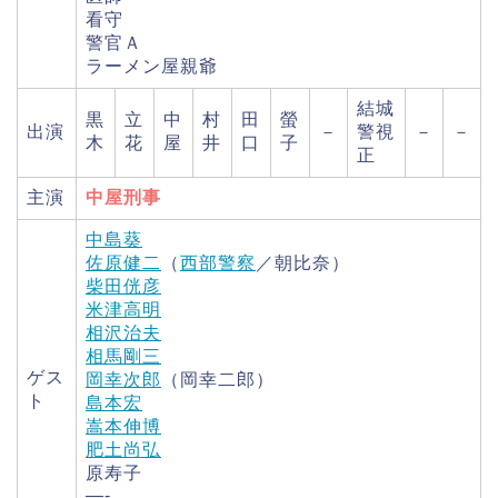
看守
警官Ａ
ラーメン屋親爺
結城
黒
立
中
村
田
螢
出演
－
警視
－
－
木
花
屋
井
口
子
正
主演
中屋刑事
中島葵
佐原健二
（
西部警察
／朝比奈）
柴田侊彦
米津高明
相沢治夫
相馬剛三
ゲス
岡幸次郎
（岡幸二郎）
ト
島本宏
嵩本伸博
肥土尚弘
原寿子
—-