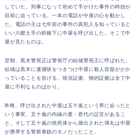
していた。刑事になって初めて手がけた事件の時効が
目前に迫っている。一本の電話が中屋の心を動かし
た。電話の主は七年前の事件の真犯人を知っていると
いい六郷土手の鉄橋下に中屋を呼び出した。そこで中
屋が見たものは。
翌朝、黒木警視正は警視庁の結城警視正に呼ばれた。
結城は黒木に逮捕状をつきつけ中屋に殺人容疑がかか
っていることを告げる。状況証拠、物的証拠は全て中
屋に不利なものばかり。
昨晩、呼び出された中屋は五十嵐という男に会ったと
いう事実。五十嵐の内縁の妻・君代の証言があるこ
と。そして五十嵐の焼死体から摘出された弾丸は中屋
が携帯する警察拳銃のモノだったこと。