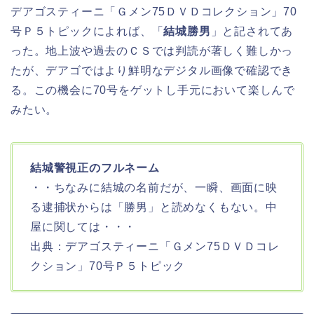
デアゴスティーニ「Ｇメン75ＤＶＤコレクション」70
号Ｐ５トピックによれば、「
結城勝男
」と記されてあ
った。地上波や過去のＣＳでは判読が著しく難しかっ
たが、デアゴではより鮮明なデジタル画像で確認でき
る。この機会に70号をゲットし手元において楽しんで
みたい。
結城警視正のフルネーム
・・ちなみに結城の名前だが、一瞬、画面に映
る逮捕状からは「勝男」と読めなくもない。中
屋に関しては・・・
出典：デアゴスティーニ「Ｇメン75ＤＶＤコレ
クション」70号Ｐ５トピック