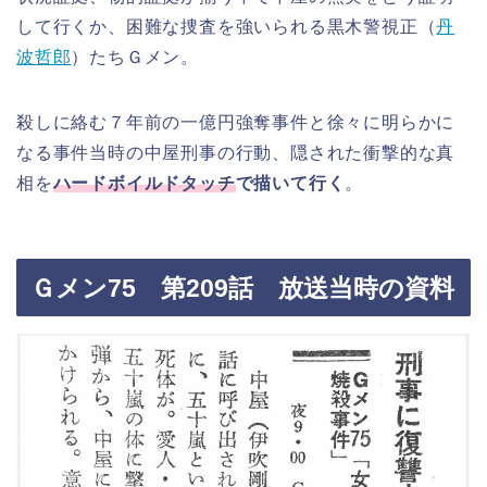
して行くか、困難な捜査を強いられる黒木警視正（
丹
波哲郎
）たちＧメン。
殺しに絡む７年前の一億円強奪事件と徐々に明らかに
なる事件当時の中屋刑事の行動、隠された衝撃的な真
相を
ハードボイルドタッチ
で描いて行く
。
Ｇメン75 第209話 放送当時の資料