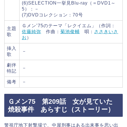
(6)SELECTION一挙見Blu-ray（＝DVD1～
5）：－
(7)DVDコレクション：70号
Ｇメン’75のテーマ「レクイエム」（作詞：
主題
佐藤純弥
作曲：
菊池俊輔
唄：
ささきいさ
歌
お
）
挿入
－
歌
劇伴
－
特記
備考
－
Ｇメン75 第209話 女が見ていた
焼殺事件 あらすじ（ストーリー）
警視庁地下射撃場で、中屋刑事はある出来事を思い出