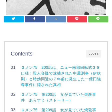
Contents
CLOSE
Ｇメン75 209話は、ニュー南部回転式３８
口径！殺人容疑で逮捕された中屋刑事（伊吹
剛）と時効間近の７年前に発生した一億円強
奪事件に隠された真相
Ｇメン75 第209話 女が見ていた焼殺事
件 あらすじ（ストーリー）
Ｇメン75 第209話 女が見ていた焼殺事