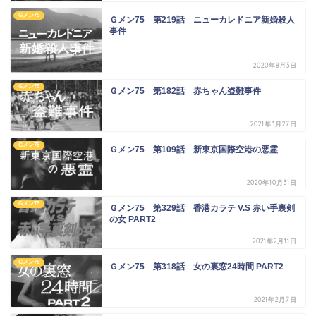
Gメン75
Ｇメン75 第219話 ニューカレドニア新婚殺人
事件
2020年8月3日
Gメン75
Ｇメン75 第182話 赤ちゃん盗難事件
2021年3月27日
Gメン75
Ｇメン75 第109話 新東京国際空港の悪霊
2020年10月31日
Gメン75
Ｇメン75 第329話 香港カラテ V.S 赤い手裏剣
の女 PART2
2021年2月11日
Gメン75
Ｇメン75 第318話 女の裏窓24時間 PART2
2021年2月7日