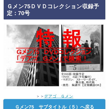
Ｇメン75ＤＶＤコレクション収録予
定：70号
＞＞
デアゴ Ｇメン
Ｇメン75 サブタイトル（５）へ戻る