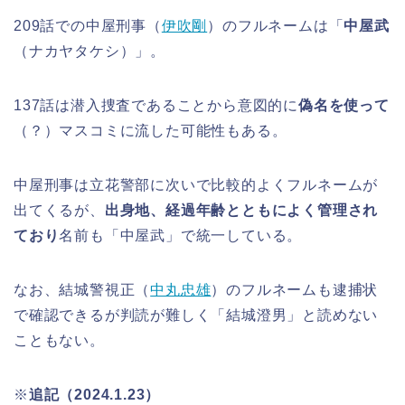
209話での中屋刑事（
伊吹剛
）のフルネームは「
中屋武
（ナカヤタケシ）」。
137話は潜入捜査であることから意図的に
偽名を使って
（？）マスコミに流した可能性もある。
中屋刑事は立花警部に次いで比較的よくフルネームが
出てくるが、
出身地、経過年齢とともによく管理され
ており
名前も「中屋武」で統一している。
なお、結城警視正（
中丸忠雄
）のフルネームも逮捕状
で確認できるが判読が難しく「結城澄男」と読めない
こともない。
※
追記（2024.1.23）