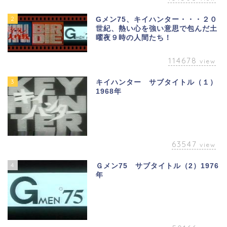
2
Gメン75、キイハンター・・・２０
世紀、熱い心を強い意思で包んだ土
曜夜９時の人間たち！
114678
view
3
キイハンター サブタイトル（１）
1968年
63547
view
4
Ｇメン75 サブタイトル（2）1976
年