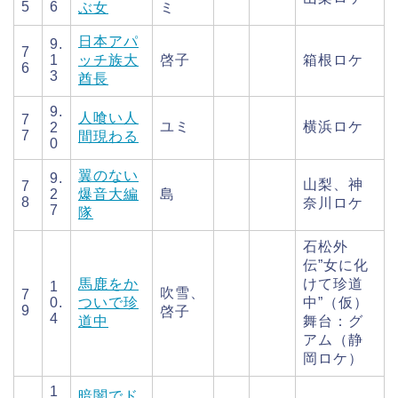
5
6
ぶ女
ミ
日本アパ
9.
7
1
ッチ族大
啓子
箱根ロケ
6
3
酋長
9.
人喰い人
7
ユミ
横浜ロケ
2
7
間現わる
0
翼のない
9.
山梨、神
7
2
爆音大編
島
8
奈川ロケ
7
隊
石松外
伝”女に化
馬鹿をか
けて珍道
1
吹雪、
7
0.
ついで珍
中”（仮）
9
啓子
4
道中
舞台：グ
アム（静
岡ロケ）
1
暗闇でド