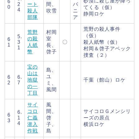
砂漠に殺し屋が降っ
6
2
ート
間、
バ
0
てくる（仮）
4
殺人
吹雪
ニ
静岡ロケ
部隊
ア
荒野の殺人事件
荒野
村岡
（仮）
5.
の殺
室
6
3
〇
殺人紙幣（仮）
1
人紙
長、
1
村岡＆啓子アベック
幣
啓子
捜査（２）
宝の
島、
山は
ユ
6
6.
地獄
千葉（館山）ロケ
2
7
ミ、
の一
風間
丁目
サイ
風
コロ
間、
サイコロＧメンシリ
6.
6
1
仁義
啓
ーズの原点
3
4
潜入
子、
横浜ロケ
作戦
島