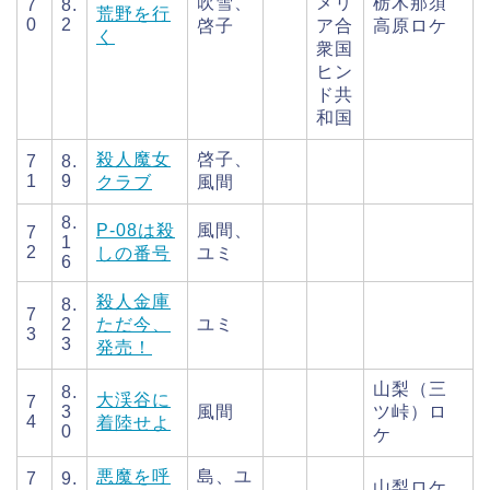
吹雪、
メリ
栃木那須
7
8.
荒野を行
0
2
啓子
ア合
高原ロケ
く
衆国
ヒン
ド共
和国
殺人魔女
啓子、
7
8.
1
9
クラブ
風間
8.
P-08は殺
風間、
7
1
2
しの番号
ユミ
6
殺人金庫
8.
7
2
ただ今、
ユミ
3
3
発売！
山梨（三
8.
大渓谷に
7
3
風間
ツ峠）ロ
4
着陸せよ
0
ケ
悪魔を呼
島、ユ
7
9.
山梨ロケ