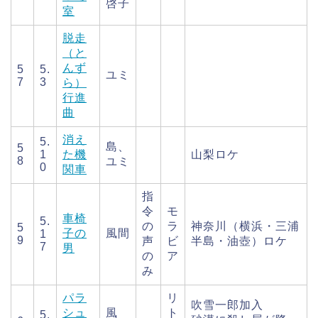
啓子
室
脱走
（と
んず
5
5.
ユミ
7
3
ら）
行進
曲
消え
5.
島、
5
1
た機
山梨ロケ
8
ユミ
0
関車
指
令
モ
車椅
5.
の
ラ
神奈川（横浜・三浦
5
子の
風間
1
9
声
ビ
半島・油壺）ロケ
7
男
の
ア
み
パラ
リ
吹雪一郎加入
シュ
風
ト
5.