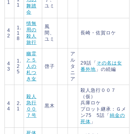
1
1
舞踏
ユミ
会
情無
風
1.
用の
4
間、
長崎・佐賀ロケ
1
2
殺人
8
ユミ
旅行
幽霊
ア
と５
ル
1.
29話「
その名は女
4
2
人の
啓子
タ
3
番外地
」の続編
5
札つ
ニ
き女
ア
殺人急行００７
殺人
（仮）
急行
兵庫ロケ
4
2.
黒木
4
1
００
プロット継承：Ｇメ
７号
ン75 5話「
純金の
死体
」
死体