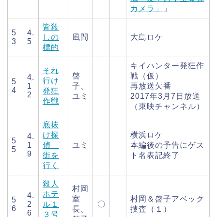
カメラ」
」
皆殺
5
4.
しの
風間
大島ロケ
3
5
標的
キイハンター発狂作
それ
啓
戦（仮）
4.
行け
5
1
子、
再放送欠番
4
発狂
2
ユミ
2017年3月7日放送
作戦
（東映チャンネル）
底抜
け探
横浜ロケ
4.
5
1
偵
ユミ
本編後の予告にゲス
5
9
街を
ト名表記終了
行く
殺人
村岡
ホテ
4.
室
村岡＆啓子アベック
5
2
ル１
〇
6
長、
捜査（１）
6
３号