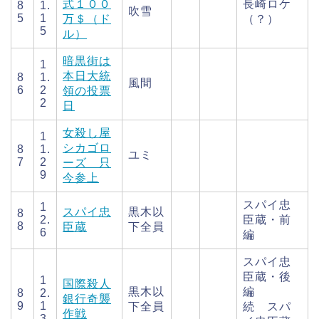
式１００
長崎ロケ
8
1.
吹雪
5
1
万＄（ド
（？）
5
ル）
暗黒街は
1
本日大統
8
1.
風間
6
2
領の投票
2
日
女殺し屋
1
シカゴロ
8
1.
ユミ
7
2
ーズ 只
9
今参上
スパイ忠
1
スパイ忠
黒木以
8
2.
臣蔵・前
8
臣蔵
下全員
6
編
スパイ忠
臣蔵・後
1
国際殺人
黒木以
編
8
2.
銀行奇襲
9
1
下全員
続 スパ
作戦
3