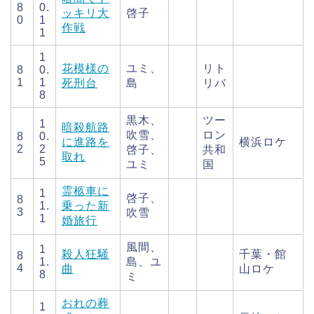
8
0.
ッキリ大
啓子
0
1
作戦
1
1
花模様の
ユミ、
リト
8
0.
1
1
死刑台
島
リバ
8
黒木、
ツー
1
暗殺航路
吹雪、
ロン
8
0.
に進路を
横浜ロケ
2
2
啓子、
共和
取れ
5
ユミ
国
霊柩車に
1
啓子、
8
1.
乗った新
3
吹雪
1
婚旅行
風間、
1
殺人狂騒
千葉・館
8
1.
島、ユ
4
曲
山ロケ
8
ミ
おれの葬
1