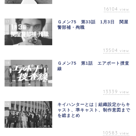
16104
view
17
Ｇメン75 第33話 1月3日 関屋
警部補・殉職
13504
view
18
Ｇメン75 第1話 エアポート捜査
線
13339
view
19
キイハンターとは｜組織設定からキ
ャスト、準キャスト、制作意図まで
を総まとめ
10583
view