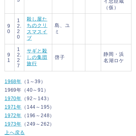
イ忠臣蔵
（仮）
殺し屋た
1
ちのクリ
島、ユ
9
2.
0
2
スマスイ
ミ
0
ブ
1
サギと殺
静岡・浜
9
2.
しの集団
啓子
1
2
名湖ロケ
旅行
7
1968年
（1～39）
1969年（40～91）
1970年
（92～143）
1971年
（144～195）
1972年
（196～248）
1973年
（249～262）
上へ戻る