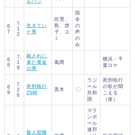
ルパン
指
吹雪、
令
7.
生きてい
島、啓
の
6
1
7
た男
子、ユ
声
2
ミ
の
み
殺されに
7.
横浜・千
6
1
来た黄金
風間
8
葉ロケ
9
の男
ラジ
死刑執行
7.
死刑執行
ール
の歌が聞
6
黒木
〇
2
9
25時
共和
こえる
6
国
（仮）
マラ
ンポ
ール
連邦
殺人部隊