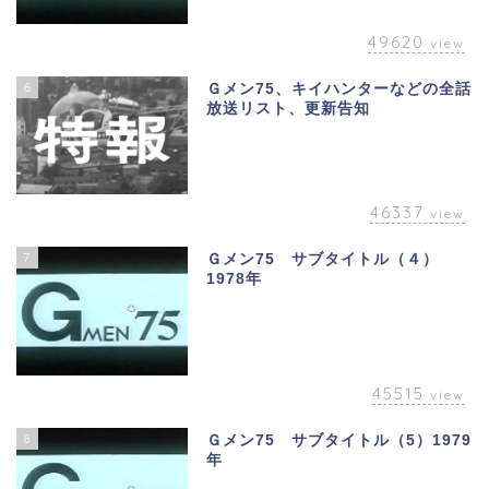
49620
view
6
Ｇメン75、キイハンターなどの全話
放送リスト、更新告知
46337
view
7
Ｇメン75 サブタイトル（４）
1978年
45515
view
8
Ｇメン75 サブタイトル（5）1979
年