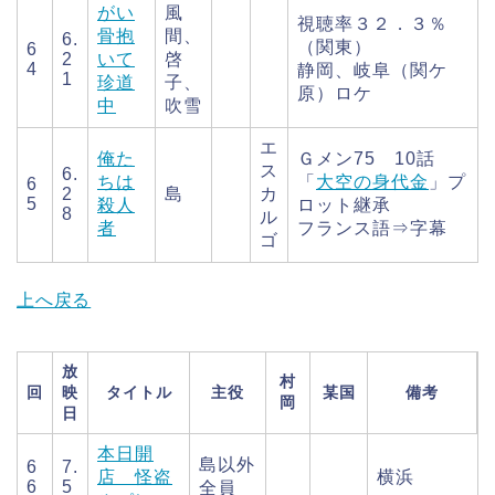
がい
風
視聴率３２．３％
骨抱
間、
6.
（関東）
6
2
いて
啓
4
静岡、岐阜（関ケ
1
珍道
子、
原）ロケ
中
吹雪
エ
俺た
Ｇメン75 10話
ス
6.
ちは
「
大空の身代金
」プ
6
2
島
カ
5
殺人
ロット継承
8
ル
者
フランス語⇒字幕
ゴ
上へ戻る
放
村
回
映
タイトル
主役
某国
備考
岡
日
本日開
島以外
6
7.
店 怪盗
横浜
6
5
全員