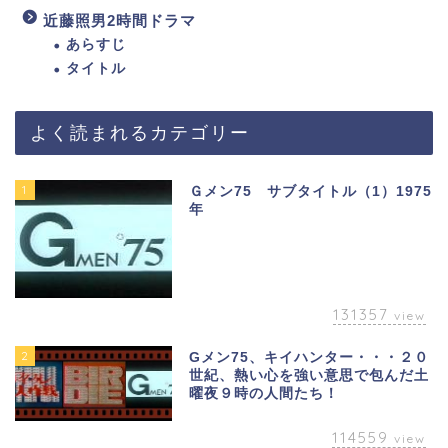
近藤照男2時間ドラマ
あらすじ
タイトル
よく読まれるカテゴリー
1
Ｇメン75 サブタイトル（1）1975
年
131357
view
2
Gメン75、キイハンター・・・２０
世紀、熱い心を強い意思で包んだ土
曜夜９時の人間たち！
114559
view