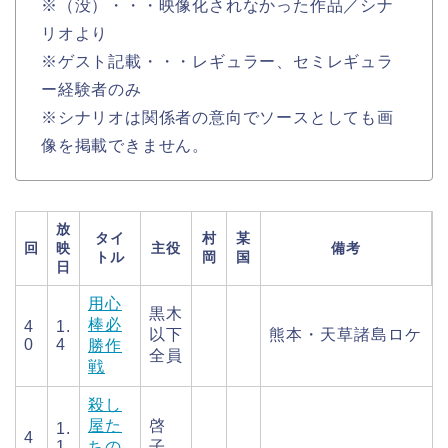
※（没）・・・映像化されなかった作品／シナ
リオより
※ゲスト記載・・・レギュラー、セミレギュラ
ー経験者のみ
※シナリオは関係者の意向でソースとしても画
像を掲載できません。
放
タイ
村
某
回
映
主役
備考
トル
岡
国
日
用心
黒木
棒必
4
1.
以下
熊本・天草諸島ロケ
0
4
勝作
全員
戦
殺し
屋た
啓
1.
4
1
ちの
子、