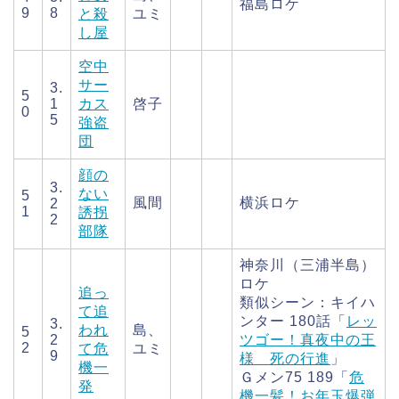
福島ロケ
9
8
と殺
ユミ
し屋
空中
サー
3.
5
1
カス
啓子
0
5
強盗
団
顔の
3.
ない
5
風間
横浜ロケ
2
1
誘拐
2
部隊
神奈川（三浦半島）
ロケ
追っ
類似シーン：キイハ
て追
ンター 180話「
レッ
3.
われ
島、
5
2
ツゴー！真夜中の王
2
て危
ユミ
9
様 死の行進
」
機一
Ｇメン75 189「
危
発
機一髪！お年玉爆弾