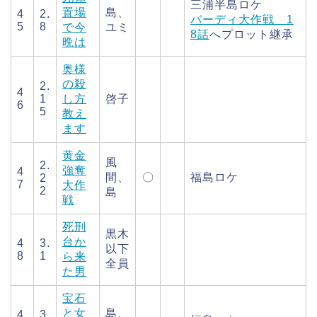
三浦半島ロケ
置場
島、
4
2.
バーディ大作戦 1
5
8
で今
ユミ
8話
へプロット継承
晩は
奥様
の殺
2.
4
1
し方
啓子
6
5
教え
ます
黄金
風
2.
強奪
4
間、
〇
福島ロケ
2
7
大作
2
島
戦
死刑
黒木
台か
4
3.
以下
8
1
ら来
全員
た男
宝石
と女
島、
4
3.