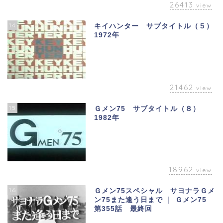
26413
view
14
キイハンター サブタイトル（５）
1972年
21462
view
15
Ｇメン75 サブタイトル（８）
1982年
18962
view
16
Ｇメン75スペシャル サヨナラＧメ
ン75また逢う日まで ｜ Ｇメン75
第355話 最終回