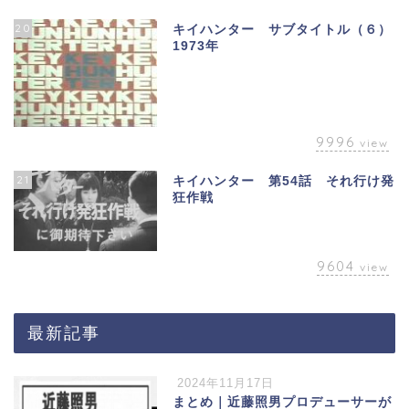
20
キイハンター サブタイトル（６）
1973年
9996
view
21
キイハンター 第54話 それ行け発
狂作戦
9604
view
最新記事
2024年11月17日
まとめ｜近藤照男プロデューサーが