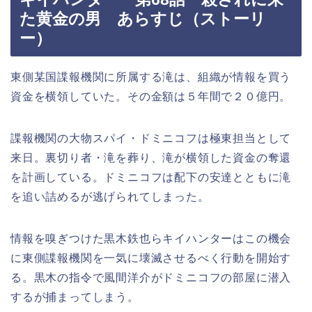
た黄金の男 あらすじ（ストーリ
ー）
東側某国諜報機関に所属する滝は、組織が情報を買う
資金を横領していた。その金額は５年間で２０億円。
諜報機関の大物スパイ・ドミニコフは極東担当として
来日。裏切り者・滝を葬り、滝が横領した資金の奪還
を計画している。ドミニコフは配下の安達とともに滝
を追い詰めるが逃げられてしまった。
情報を嗅ぎつけた黒木鉄也らキイハンターはこの機会
に東側諜報機関を一気に壊滅させるべく行動を開始す
る。黒木の指令で風間洋介がドミニコフの部屋に潜入
するが捕まってしまう。