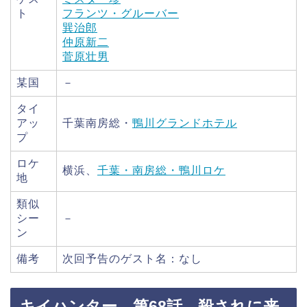
ト
フランツ・グルーバー
巽治郎
仲原新二
菅原壮男
某国
－
タイ
アッ
千葉南房総・
鴨川グランドホテル
プ
ロケ
横浜、
千葉・南房総・鴨川ロケ
地
類似
シー
－
ン
備考
次回予告のゲスト名：なし
キイハンター 第68話 殺されに来