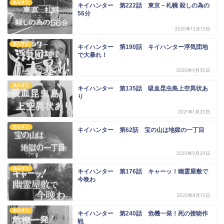
あらすじ
キイハンター 第222話 東京－札幌 殺しの為の
56分
2020年12月15日
あらすじ
キイハンター 第190話 キイハンター浮気団地
で大暴れ！
2020年9月30日
あらすじ
キイハンター 第135話 吸血昆虫島上空異状あ
り
2021年1月20日
あらすじ
キイハンター 第62話 宝の山は地獄の一丁目
2020年9月20日
あらすじ
キイハンター 第176話 キャーッ！幽霊屋敷で
今晩わ
2020年8月10日
あらすじ
キイハンター 第240話 危機一発！死の接吻作
戦