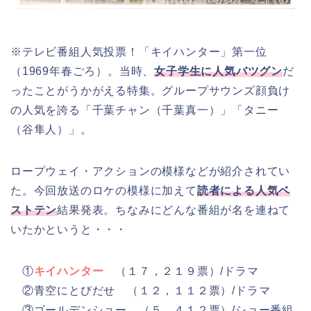
※テレビ番組人気投票！「キイハンター」第一位
（1969年春ごろ）。当時、
女子学生に人気バツグン
だ
ったことがうかがえる特集。グループサウンズ顔負け
の人気を誇る「千葉チャン（千葉真一）」「タニー
（谷隼人）」。
ロープウェイ・アクションの模様などが紹介されてい
た。今回放送のロケの模様に加えて
読者による人気ベ
ストテン
結果発表。ちなみにどんな番組が名を連ねて
いたかというと・・・
①
キイハンター
（１７，２１９票）/ドラマ
②青空にとびだせ （１２，１１２票）/ドラマ
③ゴールデンショー （５，４１２票）/ショー番組