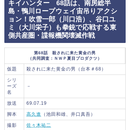
キイハンター 68話は、南房総半
島・鴨川ロープウェイ宙吊りアクシ
ョン！吹雪一郎（川口浩）、谷口ユ
ミ（大川栄子）も拳銃で応戦する東
側共産圏・諜報機関壊滅作戦
第68話 殺されに来た黄金の男
（共同調査：ＮＷＰ夏目プロダクツ）
仮題
殺されに来た黄金の男（台本＃68）
シリ
ーズ
－
名
放送
69.07.19
脚本
高久進
（池田和雄、井口真吾）
撮影
佐々木祐二