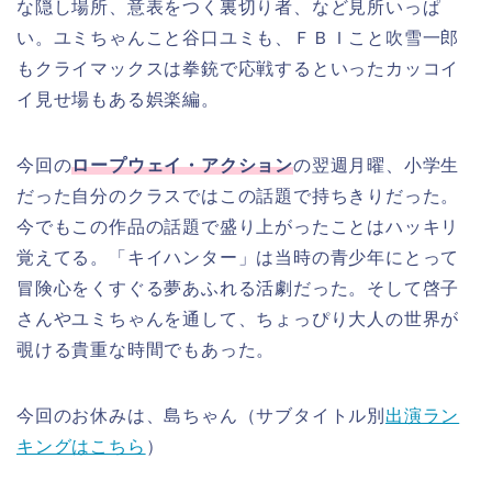
な隠し場所、意表をつく裏切り者、など見所いっぱ
い。ユミちゃんこと谷口ユミも、ＦＢＩこと吹雪一郎
もクライマックスは拳銃で応戦するといったカッコイ
イ見せ場もある娯楽編。
今回の
ロープウェイ・アクション
の翌週月曜、小学生
だった自分のクラスではこの話題で持ちきりだった。
今でもこの作品の話題で盛り上がったことはハッキリ
覚えてる。「キイハンター」は当時の青少年にとって
冒険心をくすぐる夢あふれる活劇だった。そして啓子
さんやユミちゃんを通して、ちょっぴり大人の世界が
覗ける貴重な時間でもあった。
今回のお休みは、島ちゃん（サブタイトル別
出演ラン
キングはこちら
）