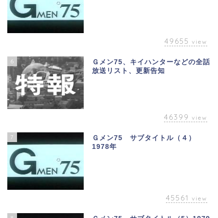
49655
view
6
Ｇメン75、キイハンターなどの全話
放送リスト、更新告知
46399
view
7
Ｇメン75 サブタイトル（４）
1978年
45561
view
8