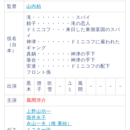
監督
山内柏
滝・・・・・・・・・スパイ
頼子・・・・・・・滝の恋人
ドミニコフ・・・来日した東側某国のスパ
イ
役名
神津・・・・・・・ドミニコフに雇われた
（台
ギャング
本）
真鍋・・・・・・・神津の手下
落合・・・・・・・神津の手下
安達・・・・・・・ドミニコフの配下
フロント係
黒
啓
吹
ユ
風
出演
－
－
－
－
－
木
子
雪
ミ
間
主演
風間洋介
上野山功一
堀井永子
永山一夫（権 秉純）
ゲス
ミスター珍