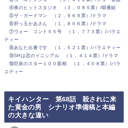
④夜のヒットスタジオ （３，０８５票）/唄番組
⑤ザ・ガードマン （２，９６９票）/ドラマ
⑥肝っ玉かあさん （１，８０６票）/ドラマ
⑦ウォー コント５５号 （１，７７３票）/バラエ
ティー
⑧あなた出番です （１，５２１票）/バラエティー
⑨SHは恋のイニシアル （１，４１４票）/ドラマ
⑩巨泉のスター１００面相 （１，４０８票）/バラ
エティー
キイハンター 第68話 殺されに来
た黄金の男 シナリオ準備稿と本編
の大きな違い