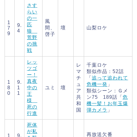
さす
らい
の一
風
1
匹
9.
間、
壇
山梨ロケ
7
4
狼
9
啓子
荒野
の挑
戦
レッ
レ
千葉ロケ
ツゴ
マ
類似作品：52話
ー！
チ
「
追って追われて
真夜
1
9.
ュ
危機一発
」
8
1
中の
ユミ
壇
ア
類似シーン：Ｇメ
0
1
王
共
ン75 189話「
危
様
和
機一髪！お年玉爆
死の
国
弾カメラ
」
行進
死体
が私
再放送欠番
1
9.