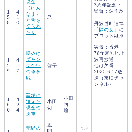
現金
3周年記念・
（げん
監督：深作欣
1
4.
なま）
5
1
島
二
と舌を
8
0
丹波哲郎追悼
切られ
「
隣の女
」に
た女
プロット継承
実景：香港
腰抜け
78年愛知地上
ギャン
波再放送
1
4.
5
1
グがい
啓子
他は欠番
9
7
骨争奪
2020.6.17放
戦
送（東映チャ
ンネル）
墓場に
小田
1
4.
消えた
小田
切、
6
2
現金輸
切
0
4
壇
送車
風
荒野の
ヒス
間、