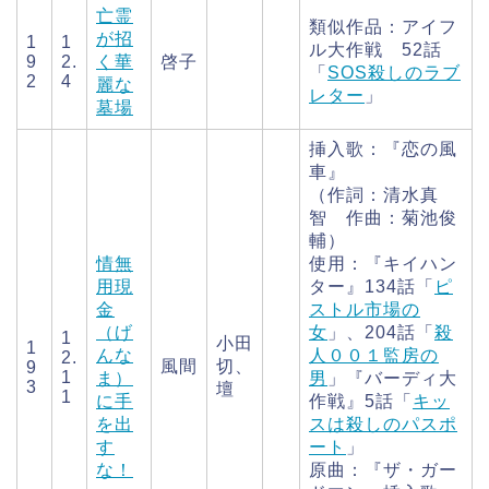
亡霊
類似作品：アイフ
が招
1
1
ル大作戦 52話
9
2.
く華
啓子
「
SOS殺しのラブ
2
4
麗な
レター
」
墓場
挿入歌：『恋の風
車』
（作詞：清水真
智 作曲：菊池俊
輔）
情無
使用：『キイハン
用現
ター』134話「
ピ
金
ストル市場の
（げ
女
」、204話「
殺
1
小田
1
んな
人００１監房の
2.
風間
切、
9
1
ま）
男
」『バーディ大
3
壇
1
に手
作戦』5話「
キッ
を出
スは殺しのパスポ
す
ート
」
な！
原曲：『ザ・ガー