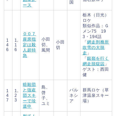
国
ース
栃木（日光）
ロケ
類似作品：Ｇ
メン75 19
００７
3・194話
座席指
小田
1
1.
小田
「
網走刑務所
定は殺
切、
4
1
切
吹雪の大脱
6
6
人超特
風間
走
」
急
「
銀嶺を行く
網走脱獄囚
」
ゲスト：西田
健
暗殺団
島、
と強盗
パル
群馬ロケ（草
1
1.
啓
4
2
団スキ
ネシ
津温泉スキー
子、
7
3
ーで珍
ア
場）
ユミ
道中