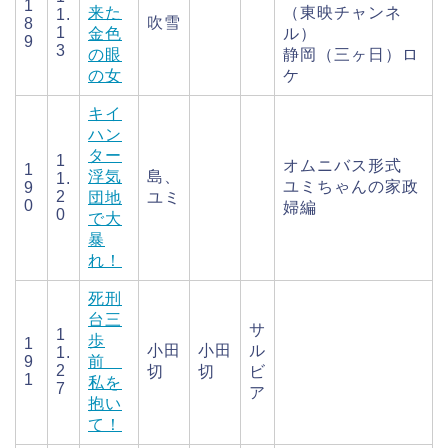
1
来た
（東映チャンネ
1.
吹雪
8
1
金色
ル）
9
3
の眼
静岡（三ヶ日）ロ
の女
ケ
キイ
ハン
ター
1
オムニバス形式
1
浮気
島、
1.
ユミちゃんの家政
9
2
団地
ユミ
0
婦編
0
で大
暴
れ！
死刑
台三
サ
1
歩
1
小田
小田
ル
1.
9
前
2
切
切
ビ
1
私を
7
ア
抱い
て！