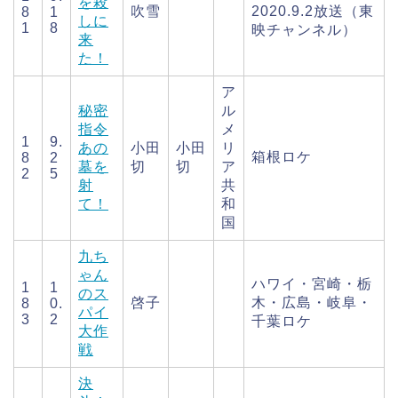
を殺
吹雪
2020.9.2放送（東
8
1
しに
1
8
映チャンネル）
来
た！
ア
秘密
ル
指令
メ
1
9.
あの
小田
小田
リ
箱根ロケ
8
2
墓を
切
切
ア
2
5
射
共
て！
和
国
九ち
ゃん
ハワイ・宮崎・栃
1
1
のス
啓子
木・広島・岐阜・
8
0.
パイ
3
2
千葉ロケ
大作
戦
決