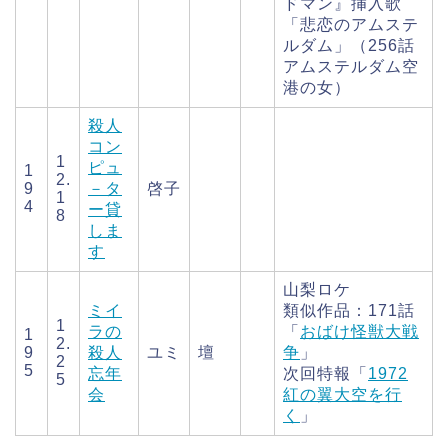
ドマン』挿入歌
「悲恋のアムステ
ルダム」（256話
アムステルダム空
港の女）
殺人
コン
1
ピュ
1
2.
9
－タ
啓子
1
4
ー貸
8
しま
す
山梨ロケ
ミイ
類似作品：171話
1
ラの
「
おばけ怪獣大戦
1
2.
9
殺人
ユミ
壇
争
」
2
5
忘年
次回特報「
1972
5
会
紅の翼大空を行
く
」