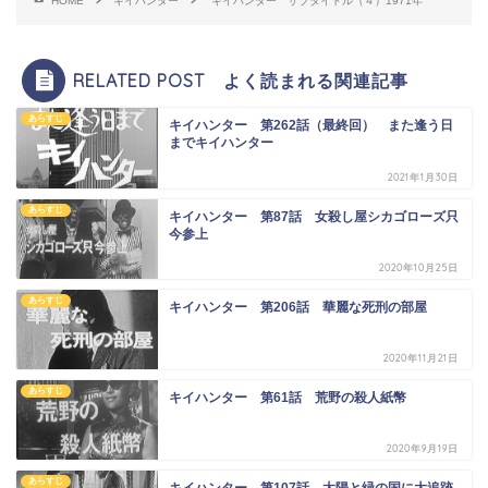
HOME
キイハンター
キイハンター サブタイトル（４）1971年
RELATED POST よく読まれる関連記事
あらすじ
キイハンター 第262話（最終回） また逢う日
までキイハンター
2021年1月30日
あらすじ
キイハンター 第87話 女殺し屋シカゴローズ只
今参上
2020年10月25日
あらすじ
キイハンター 第206話 華麗な死刑の部屋
2020年11月21日
あらすじ
キイハンター 第61話 荒野の殺人紙幣
2020年9月19日
あらすじ
キイハンター 第107話 太陽と緑の国に大追跡