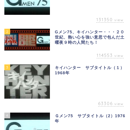
131350
view
2
Gメン75、キイハンター・・・２０
世紀、熱い心を強い意思で包んだ土
曜夜９時の人間たち！
114553
view
3
キイハンター サブタイトル（１）
1968年
63306
view
4
Ｇメン75 サブタイトル（2）1976
年