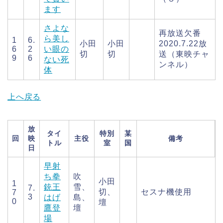
ます
さよな
再放送欠番
ら美し
1
6.
小田
小田
2020.7.22放
6
2
い眼の
切
切
送（東映チャ
9
6
ない死
ンネル）
体
上へ戻る
放
タイ
特別
某
回
映
主役
備考
トル
室
国
日
早射
ち拳
吹
小田
1
銃王
雪、
7.
切、
セスナ機使用
7
3
はげ
島、
0
壇
鷹登
壇
場