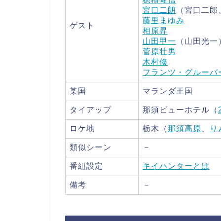
宮口二朗
（宮口二郎
藤里まゆみ
ゲスト
相原昇
山田甲一
（山田光一
菅原壮男
木村修
フランツ・グルーバ
某国
マランダ王国
タイアップ
那須ビューホテル（
ロケ地
栃木（
那須高原
、
り
類似シーン
－
番組設定
キイハンターとは
備考
－