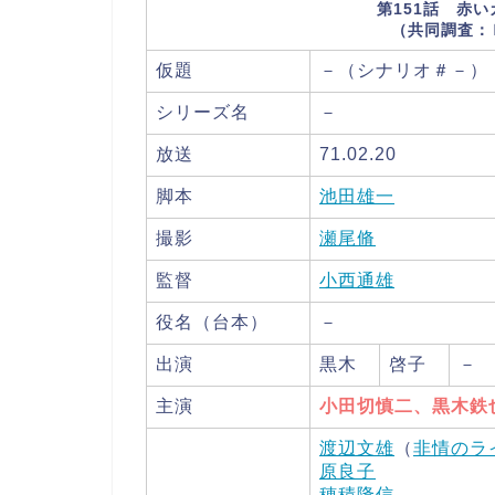
第151話 赤
（共同調査：
仮題
－（シナリオ＃－）
シリーズ名
－
放送
71.02.20
脚本
池田雄一
撮影
瀬尾脩
監督
小西通雄
役名（台本）
－
出演
黒木
啓子
－
主演
小田切慎二、黒木鉄
渡辺文雄
（
非情のラ
原良子
穂積隆信