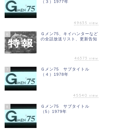
（３）1977年
49635
view
Ｇメン75、キイハンターなど
6
の全話放送リスト、更新告知
46373
view
Ｇメン75 サブタイトル
7
（４）1978年
45540
view
Ｇメン75 サブタイトル
8
（5）1979年