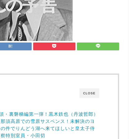
CLOSE
那須・裏磐梯編第一弾！黒木鉄也（丹波哲郎）
・那須高原での雪原サスペンス！未解決のヨ
件の件でりんどう湖へ来てほしいと皇太子侍
警察特別室員・小田切