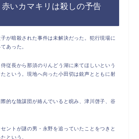
話 赤いカマキリは殺しの予告
太子が暗殺された事件は未解決だった。犯行現場に
いてあった。
ト侍従長から那須のりんどう湖に来てほしいという
けたという。現地へ向った小田切は銃声とともに射
国際的な陰謀団が絡んでいると睨み、津川啓子、谷
ンセントが謎の男・永野を追っていたことをつきと
いたという。