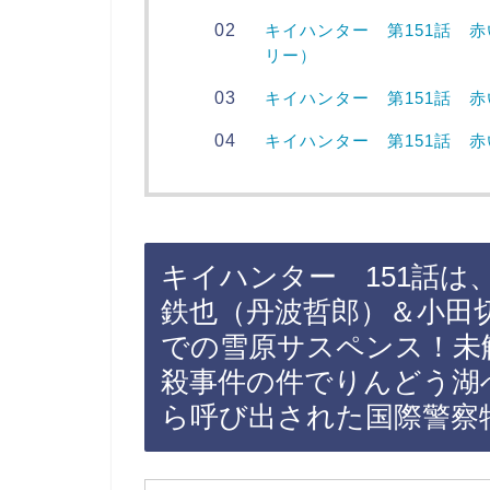
キイハンター 第151話 
リー）
キイハンター 第151話 
キイハンター 第151話 
キイハンター 151話は
鉄也（丹波哲郎）＆小田
での雪原サスペンス！未
殺事件の件でりんどう湖
ら呼び出された国際警察