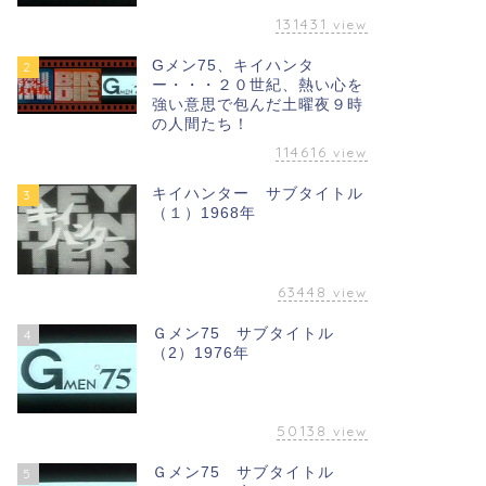
131431
view
Gメン75、キイハンタ
2
ー・・・２０世紀、熱い心を
強い意思で包んだ土曜夜９時
の人間たち！
114616
view
キイハンター サブタイトル
3
（１）1968年
63448
view
Ｇメン75 サブタイトル
4
（2）1976年
50138
view
Ｇメン75 サブタイトル
5