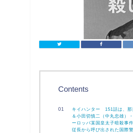
Contents
キイハンター 151話は、
＆小田切慎二（中丸忠雄）
ーロッパ某国皇太子暗殺事
従長から呼び出された国際