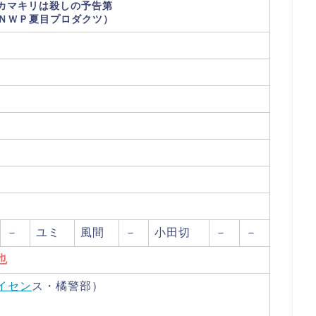
いカマキリは殺しの予告第
ＮＷＰ夏目プロダクツ）
－
ユミ
風間
－
小田切
－
－
也
イセン
ス・橘警部）