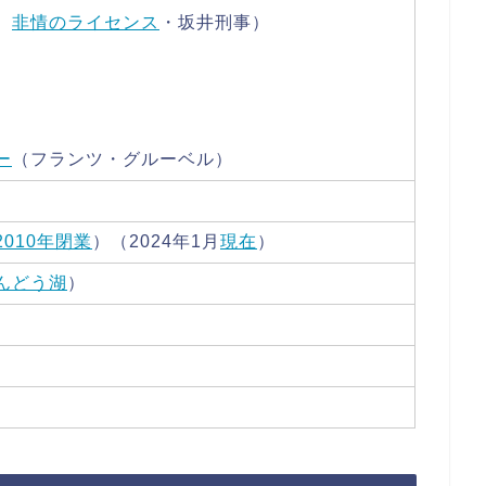
、
非情のライセンス
・坂井刑事）
）
ー
（フランツ・グルーベル）
2010年閉業
）（2024年1月
現在
）
んどう湖
）