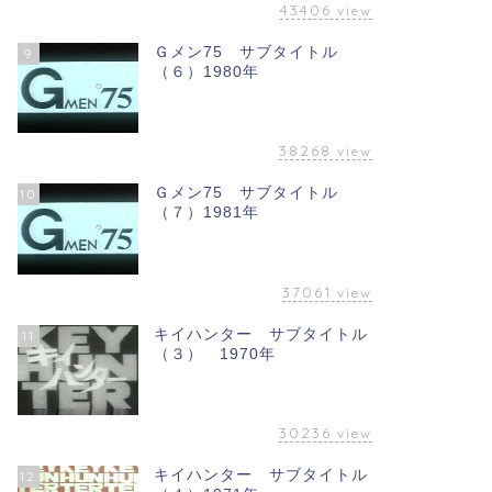
43406
view
Ｇメン75 サブタイトル
9
（６）1980年
38268
view
Ｇメン75 サブタイトル
10
（７）1981年
37061
view
キイハンター サブタイトル
11
（３） 1970年
30236
view
キイハンター サブタイトル
12