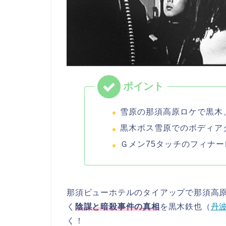
雪原の那須高原ロケで黒木
黒木ボス雪原でのボディア
Ｇメン75タッチのフィナー
那須ビューホテルのタイアップで那須高
く
陰謀と暗殺事件の真相
を黒木鉄也（
丹
く！