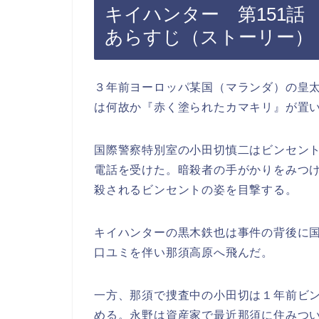
キイハンター 第151
あらすじ（ストーリー）
３年前ヨーロッパ某国（マランダ）の皇
は何故か『赤く塗られたカマキリ』が置
国際警察特別室の小田切慎二はビンセン
電話を受けた。暗殺者の手がかりをみつ
殺されるビンセントの姿を目撃する。
キイハンターの黒木鉄也は事件の背後に
口ユミを伴い那須高原へ飛んだ。
一方、那須で捜査中の小田切は１年前ビ
める。永野は資産家で最近那須に住みつ