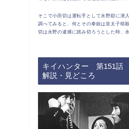
そこで小田切は運転手として永野邸に潜
調べてみると、何とその拳銃は皇太子暗
切は永野の逮捕に踏み切ろうとした時、
キイハンター 第151
解説・見どころ