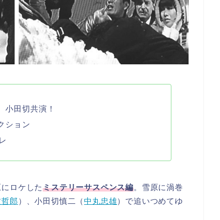
、小田切共演！
クション
レ
原にロケした
ミステリーサスペンス編
。雪原に渦巻
波哲郎
）、小田切慎二（
中丸忠雄
）で追いつめてゆ