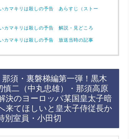
赤いカマキリは殺しの予告 あらすじ（ストー
赤いカマキリは殺しの予告 解説・見どころ
赤いカマキリは殺しの予告 放送当時の記事
、那須・裏磐梯編第一弾！黒木
切慎二（中丸忠雄）・那須高原
解決のヨーロッパ某国皇太子暗
へ来てほしいと皇太子侍従長か
特別室員・小田切