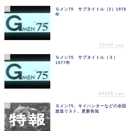
4
Ｇメン75 サブタイトル（2）1976
年
50149
view
5
Ｇメン75 サブタイトル（３）
1977年
49638
view
6
Ｇメン75、キイハンターなどの全話
放送リスト、更新告知