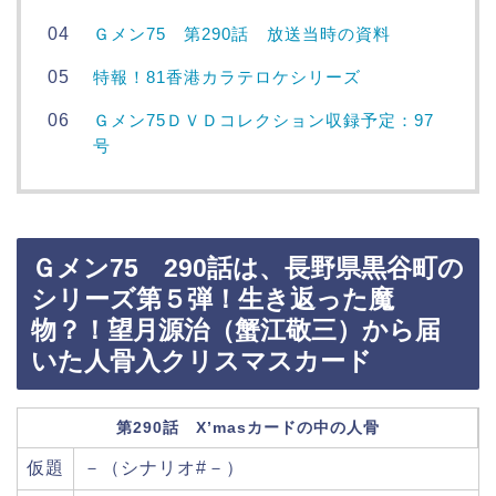
Ｇメン75 第290話 放送当時の資料
特報！81香港カラテロケシリーズ
Ｇメン75ＤＶＤコレクション収録予定：97
号
Ｇメン75 290話は、長野県黒谷町の
シリーズ第５弾！生き返った魔
物？！望月源治（蟹江敬三）から届
いた人骨入クリスマスカード
第290話 X’masカードの中の人骨
仮題
－（シナリオ#－）