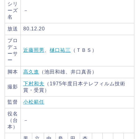
シリ
ーズ
－
名
放送
80.12.20
プロ
デュ
近藤照男
、
樋口祐三
（ＴＢＳ）
ーサ
ー
脚本
高久進
（池田和雄、井口真吾）
下村和夫
（1975年度日本テレフィルム技術
撮影
賞・受賞）
監督
小松範任
役名
（台
－
本）
黒
立
中
島
田
杏