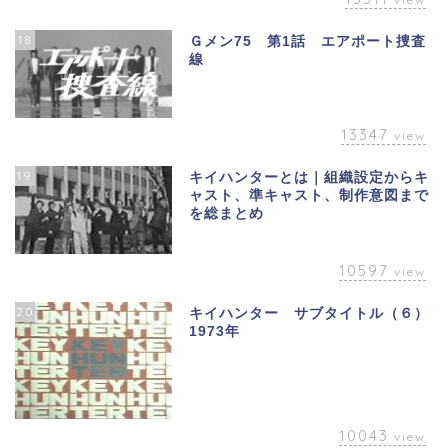
18
Ｇメン75 第1話 エアポート捜査
線
13347
view
19
キイハンターとは｜組織設定からキ
ャスト、準キャスト、制作意図まで
を総まとめ
10597
view
20
キイハンター サブタイトル（６）
1973年
10043
view