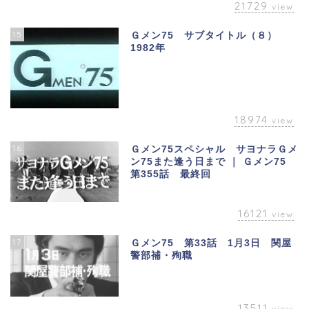
21729
view
15
Ｇメン75 サブタイトル（８）
1982年
18974
view
16
Ｇメン75スペシャル サヨナラＧメ
ン75また逢う日まで ｜ Ｇメン75
第355話 最終回
16121
view
17
Ｇメン75 第33話 1月3日 関屋
警部補・殉職
13511
view