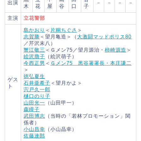
出演
－
－
－
－
木
花
屋
谷
口
子
主演
立花警部
島かおり
＜
片桐ちぐさ
＞
志賀勝
＜望月亀造＞（
大激闘マッドポリス80
／芹沢末八）
蟹江敬三
＜Ｇメン75／望月源治・
柿崎源造
＞
絵沢萠子
（絵沢萌子）
今西正男
＜
Ｇメン75 黒谷署署長・本庄謙二
＞
徳弘夏生
ゲス
石井亜希子
＜望月かよ＞
ト
宍戸久一郎
樋口のり子
山田光一
（山田甲一）
森瞳子
武田博志
（当時の「若林プロモーション」関
係者）
小山昌幸
（小山晶幸）
佐藤達郎