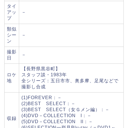
タイ
アッ
－
プ
類似
シー
－
ン
撮影
－
日
【長野県黒谷町】
ロケ
スタッフ談・1983年
地
全シリーズ：五日市市、奥多摩、足尾などで
撮影し合成
(1)FOREVER：－
(2)BEST SELECT：－
(3)BEST SELECT（女Ｇメン編）：－
(4)DVD－COLLECTION I：－
収録
(5)DVD－COLLECTION II：－
(6)SELECTION一挙見Blu-ray（＝DVD1～