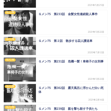
2021年5月25日
Gメン75
Ｇメン75 第233話 金髪女性連続殺人事件
2021年5月22日
Gメン75
Ｇメン75 第２話 散歩する囚人護送車
2020年7月12日
Gメン75
Ｇメン75 第231話 危機一髪！車椅子の女刑事
2021年5月22日
Gメン75
Ｇメン75 第302話 露天風呂に浮かんだ白い死
体
2021年2月16日
Gメン75
Ｇメン75 第239話 親を撃ち殺す子供たち