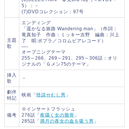
5）：－
(7)DVDコレクション：97号
エンディング
「遥かなる旅路 Wandering man」（作詞：
竜真知子 作曲：ミッキー吉野 編曲：川上
主題
了 唄:ポプラ／コロムビアレコード）
歌
—-
オープニングテーマ
255～266、269～291、295～306話：オリ
ジナルの「Ｇメン75のテーマ」
挿入
－
歌
劇伴
映画「
怪談せむし男
」
特記
※インサートフラッシュ
備考
276話「
夜囁く女の骸骨
」
285話「
満月の夜女の血を吸う男
」