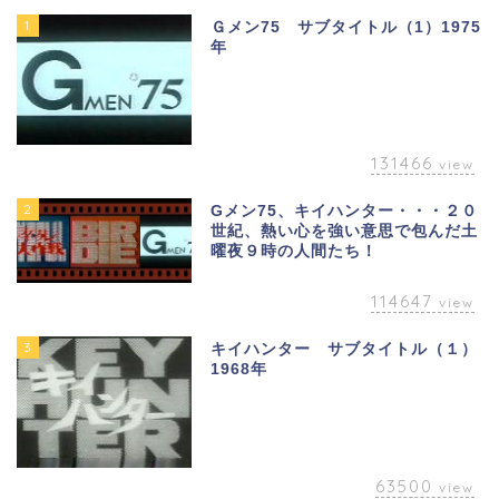
1
Ｇメン75 サブタイトル（1）1975
年
131466
view
2
Gメン75、キイハンター・・・２０
世紀、熱い心を強い意思で包んだ土
曜夜９時の人間たち！
114647
view
3
キイハンター サブタイトル（１）
1968年
63500
view