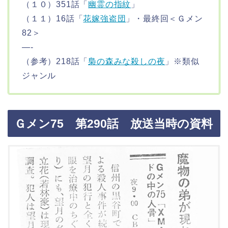
（１０）351話「
幽霊の指紋
」
（１１）16話「
花嫁強盗団
」・最終回＜Ｇメン
82＞
—-
（参考）218話「
梟の森みな殺しの夜
」※類似
ジャンル
Ｇメン75 第290話 放送当時の資料