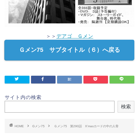
＞＞
デアゴ Ｇメン
Ｇメン75 サブタイトル（６）へ戻る
サイト内の検索
検索
HOME
Gメン75
Ｇメン75 第290話 X’masカードの中の人骨