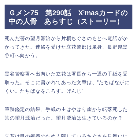
Ｇメン75 第290話 X’masカードの
中の人骨 あらすじ（ストーリー）
死んだ筈の望月源治から片桐ちぐさのもとへ電話がか
かってきた。連絡を受けた立花警部は単身、長野県黒
谷町へ向かう。
黒谷警察署へ出向いた立花は署長から一通の手紙を受
取った。そこに書かれてあった文章は、”たちばながに
くい。たちばなをころす。げんじ”
筆跡鑑定の結果、手紙の主はやはり崖から転落死した
筈の望月源治だった。望月源治は生きているのか？
立花は目の療養のため入院しているちぐさを見舞いに