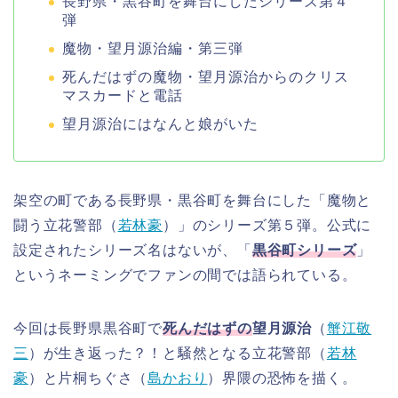
長野県・黒谷町を舞台にしたシリーズ第４
弾
魔物・望月源治編・第三弾
死んだはずの魔物・望月源治からのクリス
マスカードと電話
望月源治にはなんと娘がいた
架空の町である長野県・黒谷町を舞台にした「魔物と
闘う立花警部（
若林豪
）」のシリーズ第５弾。公式に
設定されたシリーズ名はないが、「
黒谷町シリーズ
」
というネーミングでファンの間では語られている。
今回は長野県黒谷町で
死んだはずの
望月源治
（
蟹江敬
三
）が生き返った？！と騒然となる立花警部（
若林
豪
）と片桐ちぐさ（
島かおり
）界隈の恐怖を描く。