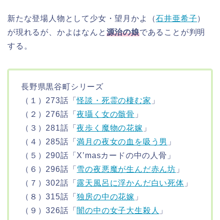
新たな登場人物として少女・望月かよ（
石井亜希子
）
が現れるが、かよはなんと
源治の娘
であることが判明
する。
長野県黒谷町シリーズ
（１）273話「
怪談・死霊の棲む家
」
（２）276話「
夜囁く女の骸骨
」
（３）281話「
夜歩く魔物の花嫁
」
（４）285話「
満月の夜女の血を吸う男
」
（５）290話「X’masカードの中の人骨」
（６）296話「
雪の夜悪魔が生んだ赤ん坊
」
（７）302話「
露天風呂に浮かんだ白い死体
」
（８）315話「
独房の中の花嫁
」
（９）326話「
闇の中の女子大生殺人
」