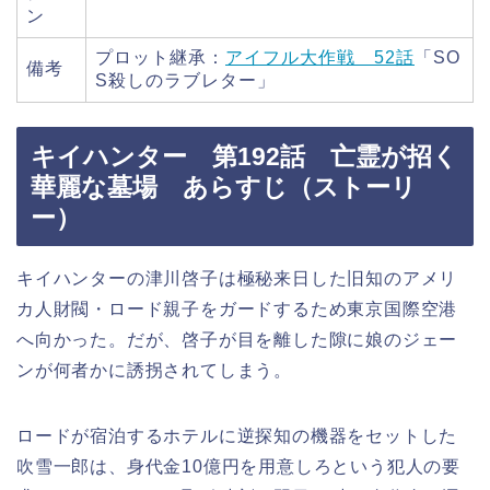
ン
プロット継承：
アイフル大作戦 52話
「SO
備考
S殺しのラブレター」
キイハンター 第192話 亡霊が招く
華麗な墓場 あらすじ（ストーリ
ー）
キイハンターの津川啓子は極秘来日した旧知のアメリ
カ人財閥・ロード親子をガードするため東京国際空港
へ向かった。だが、啓子が目を離した隙に娘のジェー
ンが何者かに誘拐されてしまう。
ロードが宿泊するホテルに逆探知の機器をセットした
吹雪一郎は、身代金10億円を用意しろという犯人の要