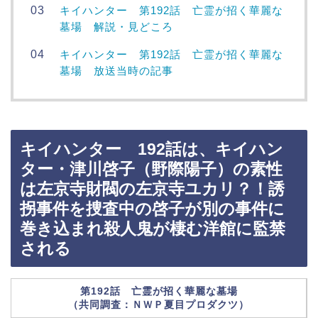
キイハンター 第192話 亡霊が招く華麗な
墓場 解説・見どころ
キイハンター 第192話 亡霊が招く華麗な
墓場 放送当時の記事
キイハンター 192話は、キイハン
ター・津川啓子（野際陽子）の素性
は左京寺財閥の左京寺ユカリ？！誘
拐事件を捜査中の啓子が別の事件に
巻き込まれ殺人鬼が棲む洋館に監禁
される
第192話 亡霊が招く華麗な墓場
（共同調査：ＮＷＰ夏目プロダクツ）