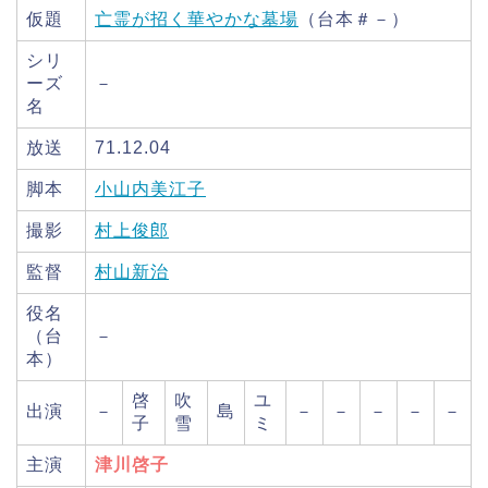
仮題
亡霊が招く華やかな墓場
（台本＃－）
シリ
ーズ
－
名
放送
71.12.04
脚本
小山内美江子
撮影
村上俊郎
監督
村山新治
役名
（台
－
本）
啓
吹
ユ
出演
－
島
－
－
－
－
－
子
雪
ミ
主演
津川啓子