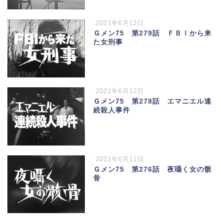
2021年6月13日
Ｇメン75 第279話 ＦＢＩから来
た女刑事
2021年6月12日
Ｇメン75 第278話 エマニエル連
続殺人事件
2021年6月11日
Ｇメン75 第276話 夜囁く女の骸
骨