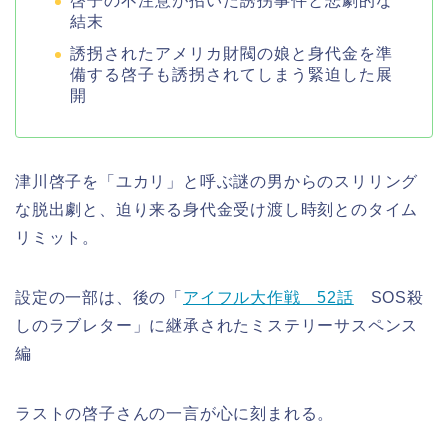
啓子の不注意が招いた誘拐事件と悲劇的な
結末
誘拐されたアメリカ財閥の娘と身代金を準
備する啓子も誘拐されてしまう緊迫した展
開
津川啓子を「ユカリ」と呼ぶ謎の男からのスリリング
な脱出劇と、迫り来る身代金受け渡し時刻とのタイム
リミット。
設定の一部は、後の「
アイフル大作戦 52話
SOS殺
しのラブレター」に継承されたミステリーサスペンス
編
ラストの啓子さんの一言が心に刻まれる。