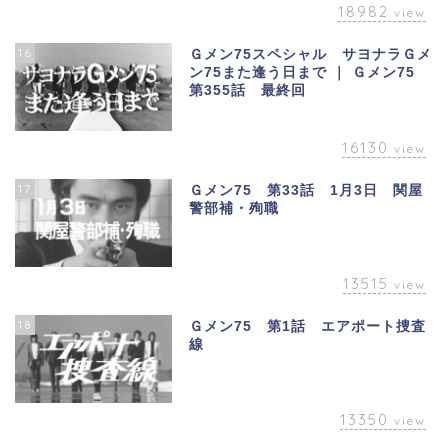
18982
view
16
Ｇメン75スペシャル サヨナラＧメ
ン75また逢う日まで ｜ Ｇメン75
第355話 最終回
16130
view
17
Ｇメン75 第33話 1月3日 関屋
警部補・殉職
13515
view
18
Ｇメン75 第1話 エアポート捜査
線
13350
view