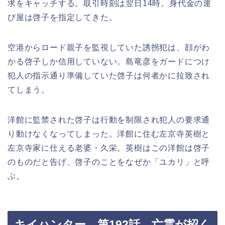
求をキャッチする。取引時刻は翌日14時。身代金の運
び屋は啓子を指定してきた。
空港からロード親子を監視していた誘拐犯は、顔がわ
かる啓子しか信用していない。島竜彦をガードにつけ
犯人の指示通り準備していた啓子は何者かに拉致され
てしまう。
洋館に監禁された啓子は行動を制限され犯人の要求通
り動けなくなってしまった。洋館に住む左京寺英樹と
左京寺家に仕える老婆・久栄。英樹はこの洋館は啓子
のものだと告げ、啓子のことをなぜか「ユカリ」と呼
ぶ。
キイハンター 第192話 亡霊が招く