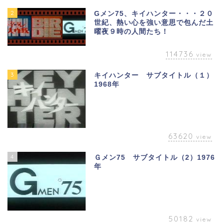
2
Gメン75、キイハンター・・・２０
世紀、熱い心を強い意思で包んだ土
曜夜９時の人間たち！
114736
view
3
キイハンター サブタイトル（１）
1968年
63620
view
4
Ｇメン75 サブタイトル（2）1976
年
50182
view