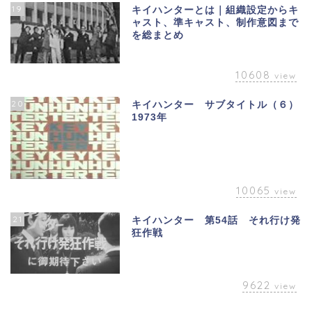
19
キイハンターとは｜組織設定からキ
ャスト、準キャスト、制作意図まで
を総まとめ
10608
view
20
キイハンター サブタイトル（６）
1973年
10065
view
21
キイハンター 第54話 それ行け発
狂作戦
9622
view