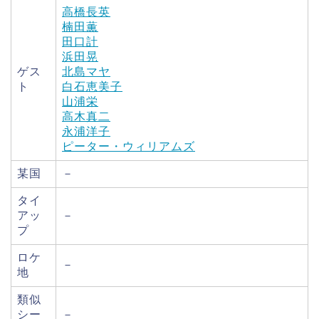
高橋長英
楠田薫
田口計
浜田晃
ゲス
北島マヤ
ト
白石恵美子
山浦栄
高木真二
永浦洋子
ピーター・ウィリアムズ
某国
－
タイ
アッ
－
プ
ロケ
－
地
類似
シー
－