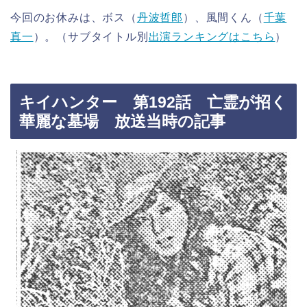
今回のお休みは、ボス（
丹波哲郎
）、風間くん（
千葉
真一
）。（サブタイトル別
出演ランキングはこちら
）
キイハンター 第192話 亡霊が招く
華麗な墓場 放送当時の記事