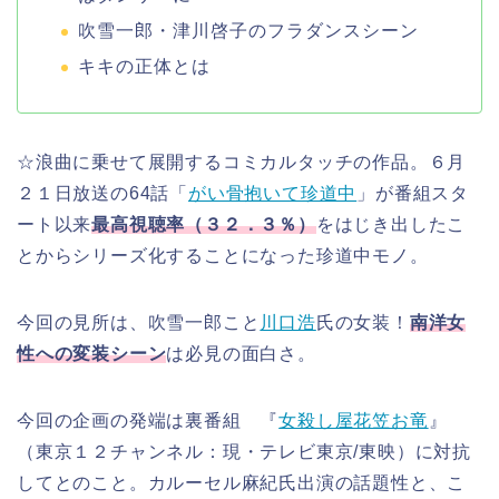
吹雪一郎・津川啓子のフラダンスシーン
キキの正体とは
☆浪曲に乗せて展開するコミカルタッチの作品。６月
２１日放送の64話「
がい骨抱いて珍道中
」が番組スタ
ート以来
最高視聴率（３２．３％）
をはじき出したこ
とからシリーズ化することになった珍道中モノ。
今回の見所は、吹雪一郎こと
川口浩
氏の女装！
南洋女
性への変装シーン
は必見の面白さ。
今回の企画の発端は裏番組 『
女殺し屋花笠お竜
』
（東京１２チャンネル：現・テレビ東京/東映）に対抗
してとのこと。カルーセル麻紀氏出演の話題性と、こ