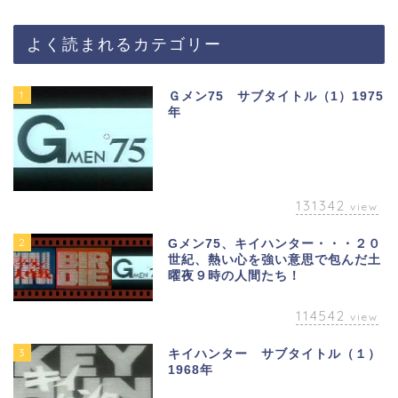
よく読まれるカテゴリー
1
Ｇメン75 サブタイトル（1）1975
年
131342
view
2
Gメン75、キイハンター・・・２０
世紀、熱い心を強い意思で包んだ土
曜夜９時の人間たち！
114542
view
3
キイハンター サブタイトル（１）
1968年