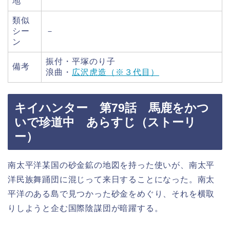
地
類似
シー
－
ン
振付・平塚のり子
備考
浪曲・
広沢虎造（※３代目）
キイハンター 第79話 馬鹿をかつ
いで珍道中 あらすじ（ストーリ
ー）
南太平洋某国の砂金鉱の地図を持った使いが、南太平
洋民族舞踊団に混じって来日することになった。南太
平洋のある島で見つかった砂金をめぐり、それを横取
りしようと企む国際陰謀団が暗躍する。