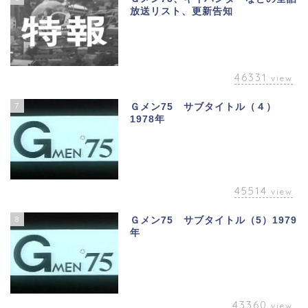
放送リスト、更新告知
46331
view
7
Ｇメン75 サブタイトル（４）
1978年
45514
view
8
Ｇメン75 サブタイトル（5）1979
年
43360
view