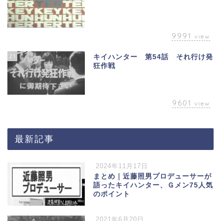
9991
view
21
キイハンター 第54話 それ行け発
狂作戦
9601
view
最新記事
2024年11月17日
まとめ｜近藤照男プロデューサーが
語ったキイハンター、Ｇメン75人気
のポイント
2021年6月20日