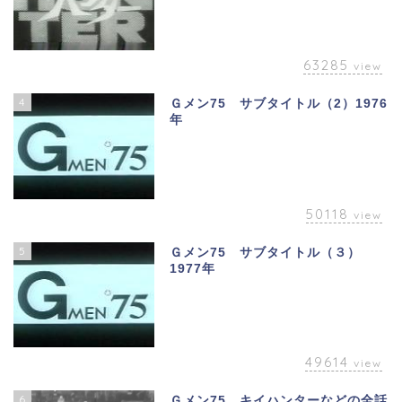
63285
view
4
Ｇメン75 サブタイトル（2）1976
年
50118
view
5
Ｇメン75 サブタイトル（３）
1977年
49614
view
6
Ｇメン75、キイハンターなどの全話