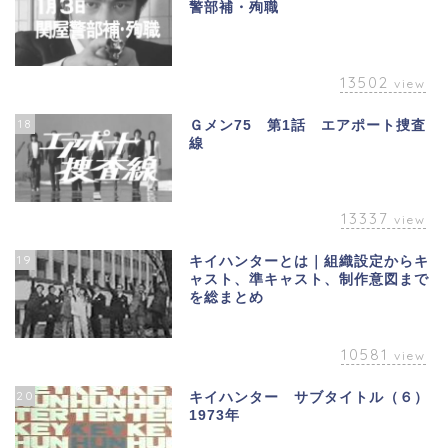
警部補・殉職
13502
view
18
Ｇメン75 第1話 エアポート捜査
線
13337
view
19
キイハンターとは｜組織設定からキ
ャスト、準キャスト、制作意図まで
を総まとめ
10581
view
20
キイハンター サブタイトル（６）
1973年