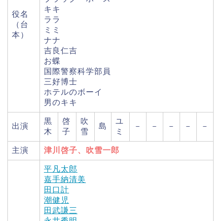
キキ
役名
ララ
（台
ミミ
本）
ナナ
吉良仁吉
お蝶
国際警察科学部員
三好博士
ホテルのボーイ
男のキキ
黒
啓
吹
ユ
出演
島
－
－
－
－
－
木
子
雪
ミ
主演
津川啓子、吹雪一郎
平凡太郎
嘉手納清美
田口計
潮健児
田武謙三
永井秀明