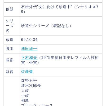
石松外伝”女に化けて珍道中”（シナリオ＃7
仮題
9）
シリ
ーズ
珍道中シリーズ（表記なし）
名
放送
69.10.04
脚本
池田雄一
下村和夫
（1975年度日本テレフィルム技術
撮影
賞・受賞）
監督
佐藤肇
森野石松
清水次郎長
大政
小政
都鳥
ブラック・ホース