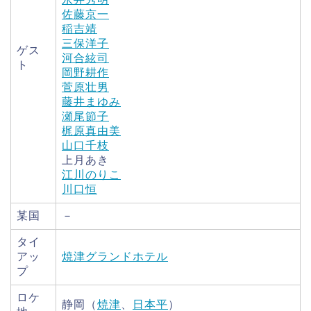
佐藤京一
稲吉靖
三保洋子
ゲス
河合絃司
ト
岡野耕作
菅原壮男
藤井まゆみ
瀬尾節子
梶原真由美
山口千枝
上月あき
江川のりこ
川口恒
某国
－
タイ
アッ
焼津グランドホテル
プ
ロケ
静岡（
焼津
、
日本平
）