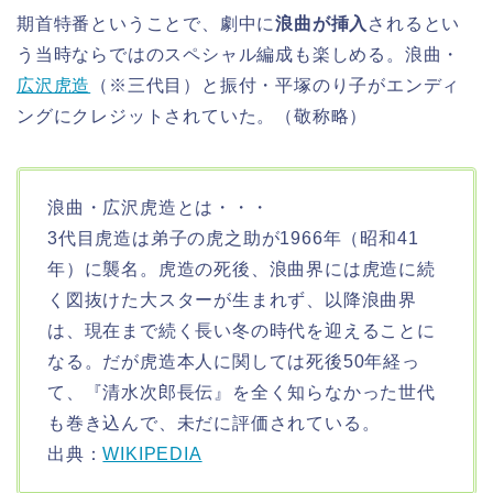
期首特番ということで、劇中に
浪曲が挿入
されるとい
う当時ならではのスペシャル編成も楽しめる。浪曲・
広沢虎造
（※三代目）と振付・平塚のり子がエンディ
ングにクレジットされていた。（敬称略）
浪曲・広沢虎造とは・・・
3代目虎造は弟子の虎之助が1966年（昭和41
年）に襲名。虎造の死後、浪曲界には虎造に続
く図抜けた大スターが生まれず、以降浪曲界
は、現在まで続く長い冬の時代を迎えることに
なる。だが虎造本人に関しては死後50年経っ
て、『清水次郎長伝』を全く知らなかった世代
も巻き込んで、未だに評価されている。
出典：
WIKIPEDIA