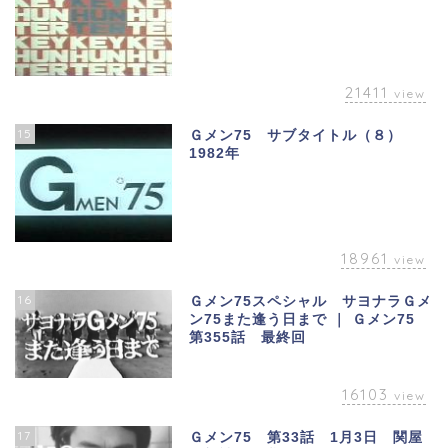
21411
view
15
Ｇメン75 サブタイトル（８）
1982年
18961
view
16
Ｇメン75スペシャル サヨナラＧメ
ン75また逢う日まで ｜ Ｇメン75
第355話 最終回
16103
view
17
Ｇメン75 第33話 1月3日 関屋