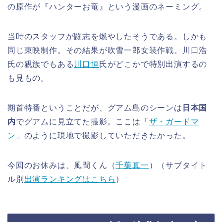
の原作が『ハンターお竜』という漫画のネーミング。
当時のスタッフが闘志を燃やしたそうである。しかも
同じ東映制作。その結果が吹雪一郎女装作戦。川口浩
氏の親族でもある
川口恒
氏がどこかで特別出演するの
も見もの。
期首特番ということだが、グアム島のシーンは
日本国
内
でグアムに見立てた撮影。ここは「
ザ・ガードマ
ン
」のように現地で撮影していただきたかった。
今回のお休みは、風間くん（
千葉真一
）（サブタイト
ル別
出演ランキングはこちら
）