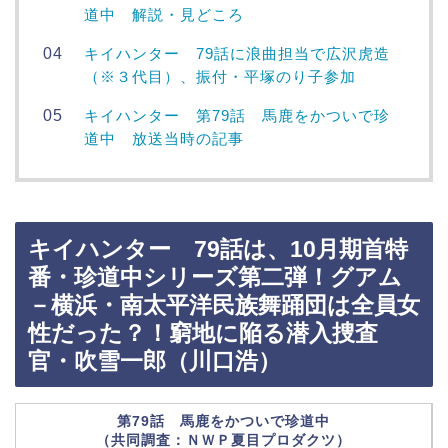
道中 解説・見どころ
キイハンター 79話に浪曲担当で広沢虎造
（※３代目）、振付・平塚のり子参加
キイハンター 第79話 馬鹿をかついで珍
道中 放送当時の記事
キイハンター 79話は、10月期首特
番・珍道中シリーズ第二弾！グアム
－横浜・南太平洋民族舞踊団は全員女
性だった？！窮地に陥る潜入捜査
官・吹雪一郎（川口浩）
第79話 馬鹿をかついで珍道中
（共同調査：ＮＷＰ夏目プロダクツ）