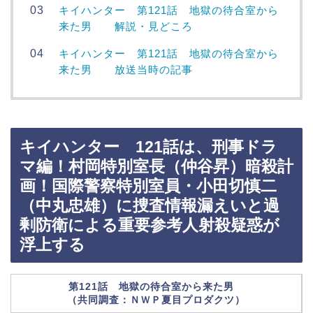
キイハンター 第121話 地獄の待合室から
来た男 解説・見どころ
キイハンター 第121話 地獄の待合室から
来た男 放送当時の記事
キイハンター 121話は、刑事ドラ
マ編！村岡特別室長（仲谷昇）暗殺計
画！国際警察特別室員・小田切慎二
（中丸忠雄）に捜査情報漏えいと過
剰防衛による重要参考人射殺疑惑が
浮上する
第121話 地獄の待合室から来た男
（共同調査：ＮＷＰ夏目プロダクツ）