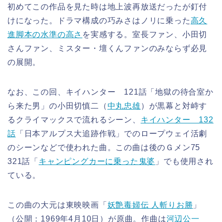
初めてこの作品を見た時は地上波再放送だったが釘付
けになった。ドラマ構成の巧みさはノリに乗った
高久
進脚本の水準の高さ
を実感する。室長ファン、小田切
さんファン、ミスター・壇くんファンのみならず必見
の展開。
なお、この回、キイハンター 121話「地獄の待合室か
ら来た男」の小田切慎二（
中丸忠雄
）が黒幕と対峙す
るクライマックスで流れるシーン、
キイハンター 132
話
「日本アルプス大追跡作戦」でのロープウェイ活劇
のシーンなどで使われた曲。この曲は後のＧメン75
321話「
キャンピングカーに乗った鬼婆
」でも使用され
ている。
この曲の大元は東映映画「
妖艶毒婦伝 人斬りお勝
」
（公開：1969年4月10日）が原曲。作曲は
河辺公一