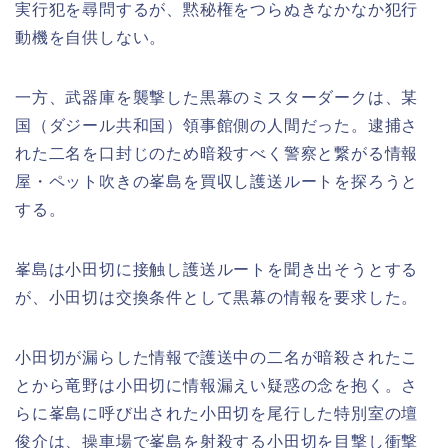
実行犯を尋問するが、黙秘権をつらぬきなかなか犯行
動機を自供しない。
一方、武器庫を襲撃した黒幕のミスターダークは、某
国（ダジール共和国）領事館側の人間だった。逮捕さ
れた二名を口封じのため暗殺すべく警察と繋がる情報
屋・ペット吹きの峯島を買収し護送ルートを探ろうと
する。
峯島は小田切に接触し護送ルートを聞き出そうとする
が、小田切は交換条件として黒幕の情報を要求した。
小田切が漏らした情報で護送中の二名が暗殺されたこ
とから竜野は小田切に情報漏えい疑惑の念を抱く。さ
らに峯島に呼び出された小田切を尾行した特別室の壇
俊介は、操車場で峯島を射殺する小田切を目撃し衝撃