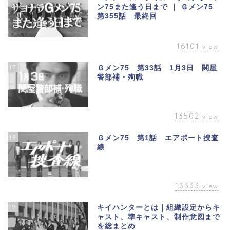
ン75また逢う日まで ｜ Ｇメン75
第355話 最終回
16101
view
17
Ｇメン75 第33話 1月3日 関屋
警部補・殉職
13502
view
18
Ｇメン75 第1話 エアポート捜査
線
13333
view
19
キイハンターとは｜組織設定からキ
ャスト、準キャスト、制作意図まで
を総まとめ