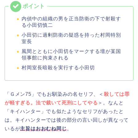
内偵中の組織の男を正当防衛の下で射殺す
る小田切慎二
小田切に過剰防衛の疑惑を持った村岡特別
室長
風間とともに小田切をマークする壇が某国
領事館に拘束される
村岡室長暗殺を実行する小田切
「Ｇメン75」でもお馴染みの名セリフ、＜
殺しては罪
が軽すぎる。法で裁いて死刑にしてやる
＞。なんと
「キイハンター」でも似たようなセリフがあったと
は。キイハンターでは後の部分の言い回しが異なって
いるが
主旨はおおむね同じ
。