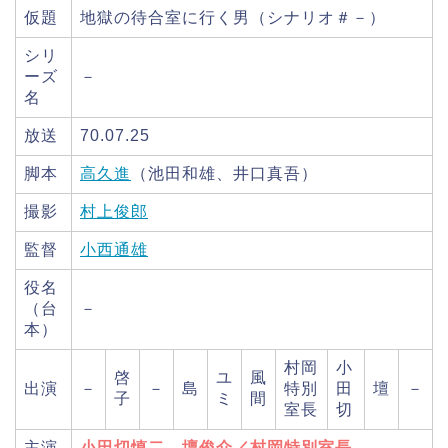
仮題
地獄の待合室に行く男（シナリオ＃－）
シリ
ーズ
－
名
放送
70.07.25
脚本
高久進
（池田和雄、井口真吾）
撮影
村上俊郎
監督
小西通雄
役名
（台
－
本）
村岡
小
啓
ユ
風
出演
－
－
島
特別
田
壇
－
子
ミ
間
室長
切
主演
小田切慎二、壇俊介／村岡特別室長