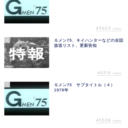
49609
view
6
Ｇメン75、キイハンターなどの全話
放送リスト、更新告知
46316
view
7
Ｇメン75 サブタイトル（４）
1978年
45508
view