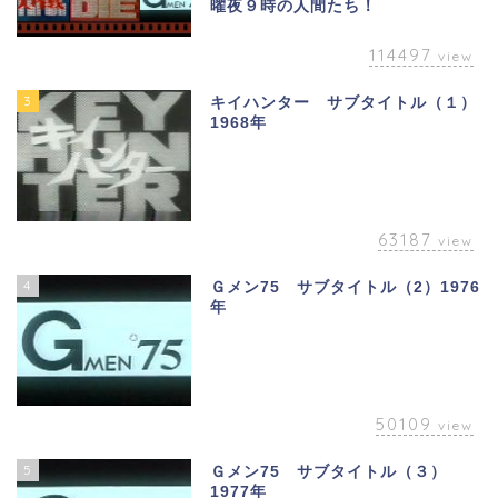
曜夜９時の人間たち！
114497
view
3
キイハンター サブタイトル（１）
1968年
63187
view
4
Ｇメン75 サブタイトル（2）1976
年
50109
view
5
Ｇメン75 サブタイトル（３）
1977年