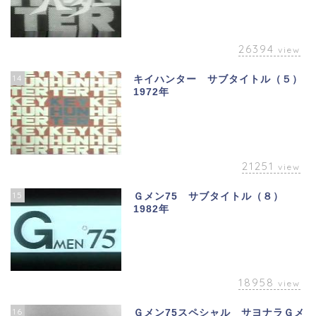
26394
view
14
キイハンター サブタイトル（５）
1972年
21251
view
15
Ｇメン75 サブタイトル（８）
1982年
18958
view
16
Ｇメン75スペシャル サヨナラＧメ