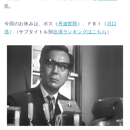
氏。
今回のお休みは、ボス（
丹波哲郎
）、ＦＢＩ（
川口
浩
）（サブタイトル別
出演ランキングはこちら
）