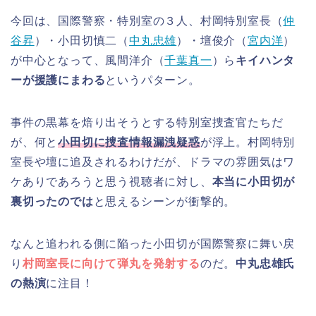
今回は、国際警察・特別室の３人、村岡特別室長（
仲
谷昇
）・小田切慎二（
中丸忠雄
）・壇俊介（
宮内洋
）
が中心となって、風間洋介（
千葉真一
）ら
キイハンタ
ーが援護にまわる
というパターン。
事件の黒幕を焙り出そうとする特別室捜査官たちだ
が、何と
小田切に捜査情報漏洩疑惑
が浮上。村岡特別
室長や壇に追及されるわけだが、ドラマの雰囲気はワ
ケありであろうと思う視聴者に対し、
本当に小田切が
裏切ったのでは
と思えるシーンが衝撃的。
なんと追われる側に陥った小田切が国際警察に舞い戻
り
村岡室長に向けて弾丸を発射する
のだ。
中丸忠雄氏
の熱演
に注目！