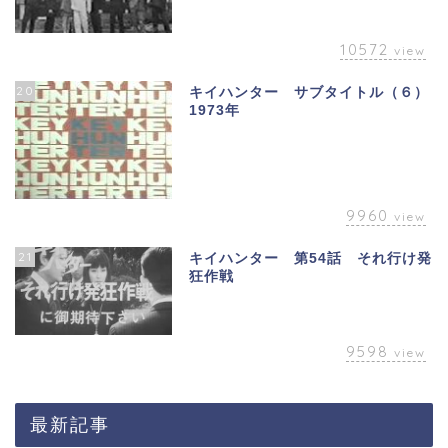
10572
view
20
キイハンター サブタイトル（６）
1973年
9960
view
21
キイハンター 第54話 それ行け発
狂作戦
9598
view
最新記事