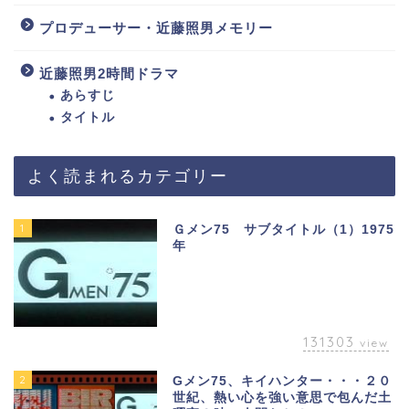
プロデューサー・近藤照男メモリー
近藤照男2時間ドラマ
あらすじ
タイトル
よく読まれるカテゴリー
1
Ｇメン75 サブタイトル（1）1975
年
131303
view
2
Gメン75、キイハンター・・・２０
世紀、熱い心を強い意思で包んだ土