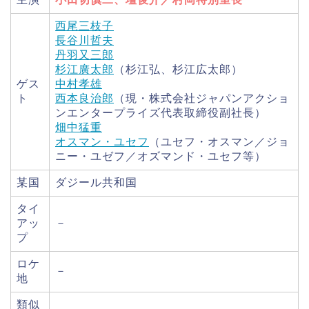
西尾三枝子
長谷川哲夫
丹羽又三郎
杉江廣太郎
（杉江弘、杉江広太郎）
ゲス
中村孝雄
ト
西本良治郎
（現・株式会社ジャパンアクショ
ンエンタープライズ代表取締役副社長）
畑中猛重
オスマン・ユセフ
（ユセフ・オスマン／ジョ
ニー・ユゼフ／オズマンド・ユセフ等）
某国
ダジール共和国
タイ
アッ
－
プ
ロケ
－
地
類似