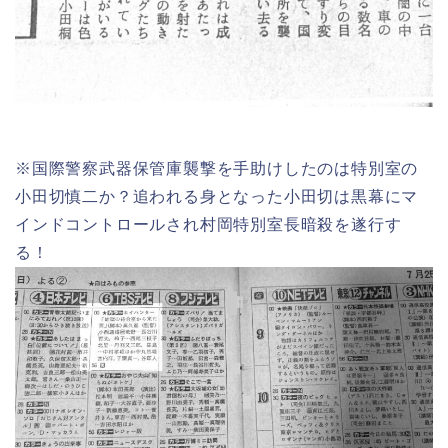
※国際警察武器保管庫襲撃を手助けしたのは特別室の
小田切慎二か？追われる身となった小田切は黒幕にマ
インドコントロールされ村岡特別室長暗殺を遂行す
る！