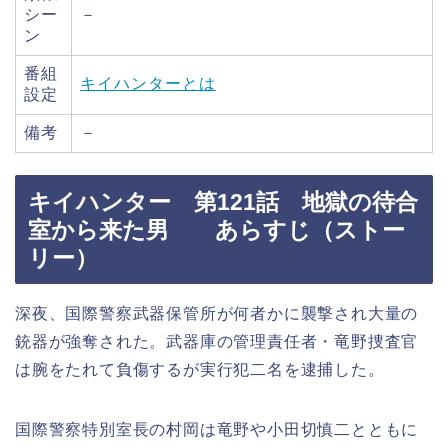
シー
－
ン
番組
キイハンターとは
設定
備考
－
キイハンター 第121話 地獄の待合
室から来た男 あらすじ（ストー
リー）
深夜、国際警察武器保管所が何者かに襲撃され大量の
銃器が強奪された。武器庫の管理責任者・竜野捜査官
は腕をたれて負傷するが実行犯二名を逮捕した。
国際警察特別室長の村岡は竜野や小田切慎二とともに