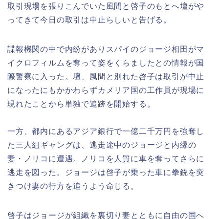
取引現場を張りこんでいた風間と啓子のもとへ壇がや
ってきて今日の取引は中止らしいと告げる。
諜報機関の中で内紛がありスパイのジョージ相田がマ
イクロフィルムを奪って姿をくらましたとの情報が国
際警察に入った。壇、風間と別れた啓子は取引が中止
になったにもかかわらずカメリア国の工作員が現場に
現れたことから単独で追跡を開始する。
一方、都内にあるアジア銀行で一億二千万円を強奪し
た三人組ギャングは、逃走途中のジョージと内縁の
妻・ノリコに遭遇。ノリコを人質に車を奪ってさらに
逃走を図った。ジョージは啓子が乗った車に拳銃を突
きつけ妻の行方を追うよう命じる。
啓子はジョージが組織を裏切り妻とともに自由の国へ