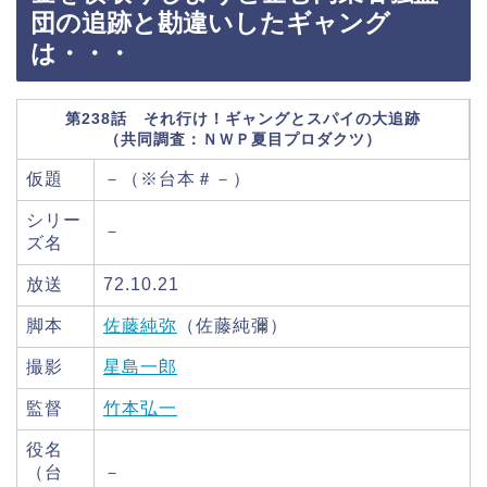
団の追跡と勘違いしたギャング
は・・・
第238話 それ行け！ギャングとスパイの大追跡
（共同調査：ＮＷＰ夏目プロダクツ）
仮題
－（※台本＃－）
シリー
－
ズ名
放送
72.10.21
脚本
佐藤純弥
（佐藤純彌）
撮影
星島一郎
監督
竹本弘一
役名
（台
－