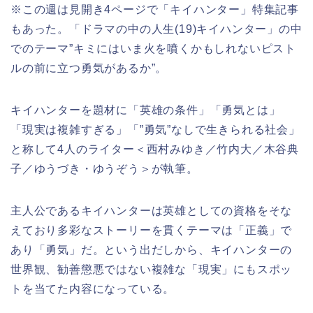
※この週は見開き4ページで「キイハンター」特集記事
もあった。「ドラマの中の人生(19)キイハンター」の中
でのテーマ”キミにはいま火を噴くかもしれないピスト
ルの前に立つ勇気があるか”。
キイハンターを題材に「英雄の条件」「勇気とは」
「現実は複雑すぎる」「”勇気”なしで生きられる社会」
と称して4人のライター＜西村みゆき／竹内大／木谷典
子／ゆうづき・ゆうぞう＞が執筆。
主人公であるキイハンターは英雄としての資格をそな
えており多彩なストーリーを貫くテーマは「正義」で
あり「勇気」だ。という出だしから、キイハンターの
世界観、勧善懲悪ではない複雑な「現実」にもスポッ
トを当てた内容になっている。