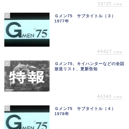
50125
view
5
Ｇメン75 サブタイトル（３）
1977年
49627
view
6
Ｇメン75、キイハンターなどの全話
放送リスト、更新告知
46340
view
7
Ｇメン75 サブタイトル（４）
1978年