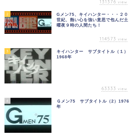
131376
view
2
Gメン75、キイハンター・・・２０
世紀、熱い心を強い意思で包んだ土
曜夜９時の人間たち！
114573
view
3
キイハンター サブタイトル（１）
1968年
63333
view
4
Ｇメン75 サブタイトル（2）1976
年