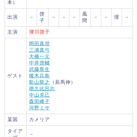
本）
啓
風
出演
－
－
－
－
－
－
壇
－
子
間
主演
津川啓子
岡田真澄
三浦真弓
大橋一元
中井啓輔
武藤章生
ゲスト
榎木兵衛
影山龍之
（辰馬伸）
徳久比呂志
中山克己
森田峰子
河野ミサ
某国
カメリア
タイア
－