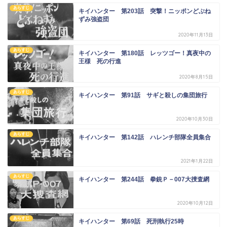
あらすじ
キイハンター 第203話 突撃！ニッポンどぶね
ずみ強盗団
2020年11月13日
あらすじ
キイハンター 第180話 レッツゴー！真夜中の
王様 死の行進
2020年8月15日
あらすじ
キイハンター 第91話 サギと殺しの集団旅行
2020年10月30日
あらすじ
キイハンター 第142話 ハレンチ部隊全員集合
2021年1月22日
あらすじ
キイハンター 第244話 拳銃Ｐ－007大捜査網
2020年10月12日
あらすじ
キイハンター 第69話 死刑執行25時