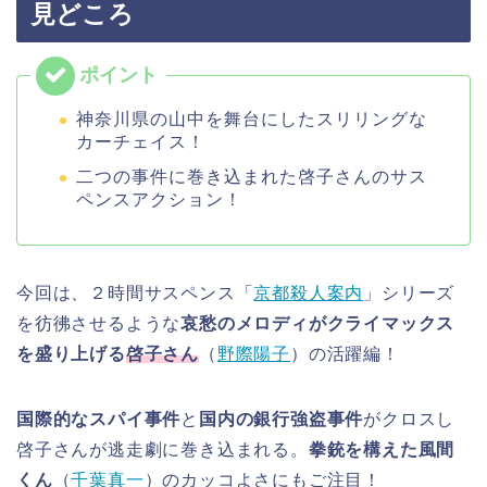
見どころ
神奈川県の山中を舞台にしたスリリングな
カーチェイス！
二つの事件に巻き込まれた啓子さんのサス
ペンスアクション！
今回は、２時間サスペンス「
京都殺人案内
」シリーズ
を彷彿させるような
哀愁のメロディがクライマックス
を盛り上げる
啓子さん
（
野際陽子
）の活躍編！
国際的なスパイ事件
と
国内の銀行強盗事件
がクロスし
啓子さんが逃走劇に巻き込まれる。
拳銃を構えた風間
くん
（
千葉真一
）のカッコよさにもご注目！