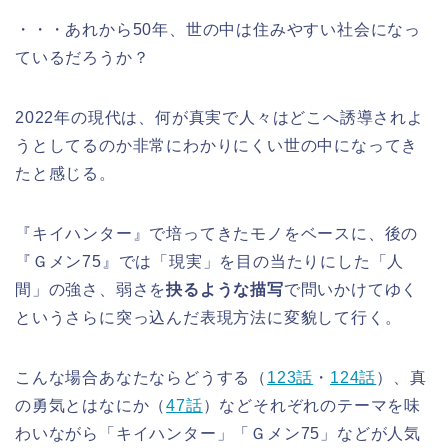
・・・あれから50年、世の中は住みやすい社会になっ
ているだろうか？
2022年の現代は、何が真実で人々はどこへ誘導されよ
うとしてるのか非常にわかりにくい世の中になってき
たと感じる。
『キイハンター』で培ってきたモノをベースに、後の
『Ｇメン75』では「現実」を目の当たりにした「人
間」の強さ、弱さを
抉るような描写
で問いかけてゆく
というさらに突っ込んだ表現方法に変貌して行く。
こんな場合あなたならどうする（
123話
・
124話
）、真
の勇気とはなにか（
47話
）などそれぞれのテーマを味
わいながら「キイハンター」「Ｇメン75」などが人気