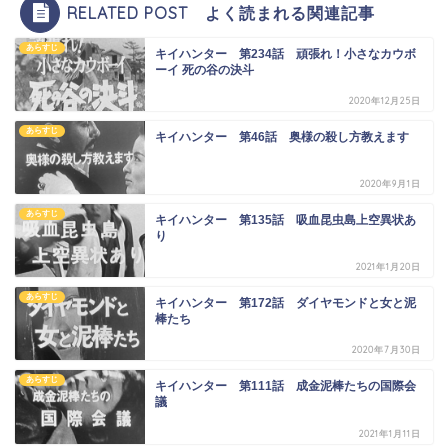
RELATED POST よく読まれる関連記事
あらすじ
キイハンター 第234話 頑張れ！小さなカウボ
ーイ 死の谷の決斗
2020年12月25日
あらすじ
キイハンター 第46話 奥様の殺し方教えます
2020年9月1日
あらすじ
キイハンター 第135話 吸血昆虫島上空異状あ
り
2021年1月20日
あらすじ
キイハンター 第172話 ダイヤモンドと女と泥
棒たち
2020年7月30日
あらすじ
キイハンター 第111話 成金泥棒たちの国際会
議
2021年1月11日