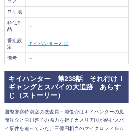
ップ
ロケ地
－
類似作
－
品
番組設
キイハンターとは
定
備考
－
キイハンター 第238話 それ行け！
ギャングとスパイの大追跡 あらす
じ（ストーリー）
国際警察特別室の捜査員・壇俊介はキイハンターの風
間洋介と津川啓子の協力を得てカメリア国が絡むスパ
イ事件を追っていた。三億円相当のマイクロフィルム