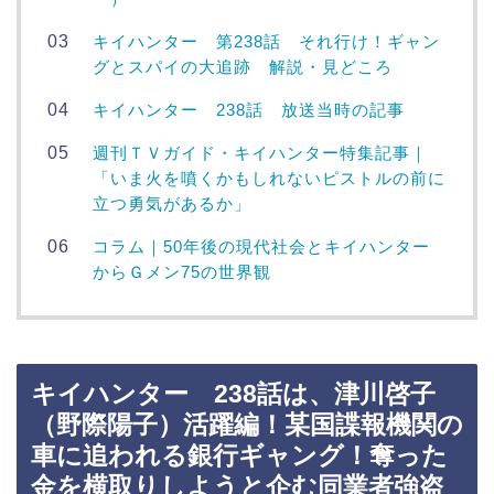
キイハンター 第238話 それ行け！ギャン
グとスパイの大追跡 解説・見どころ
キイハンター 238話 放送当時の記事
週刊ＴＶガイド・キイハンター特集記事｜
「いま火を噴くかもしれないピストルの前に
立つ勇気があるか」
コラム｜50年後の現代社会とキイハンター
からＧメン75の世界観
キイハンター 238話は、津川啓子
（野際陽子）活躍編！某国諜報機関の
車に追われる銀行ギャング！奪った
金を横取りしようと企む同業者強盗