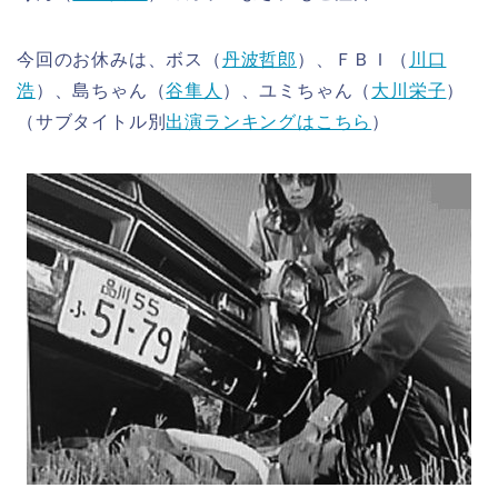
今回のお休みは、ボス（
丹波哲郎
）、ＦＢＩ（
川口
浩
）、島ちゃん（
谷隼人
）、ユミちゃん（
大川栄子
）
（サブタイトル別
出演ランキングはこちら
）