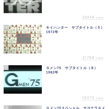
26448
view
14
キイハンター サブタイトル（５）
1972年
21788
view
15
Ｇメン75 サブタイトル（８）
1982年
18979
view
16
Ｇメン75スペシャル サヨナラＧメ