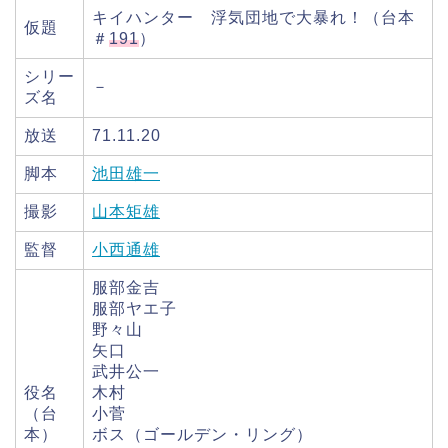
キイハンター 浮気団地で大暴れ！（台本
仮題
＃
191
）
シリー
－
ズ名
放送
71.11.20
脚本
池田雄一
撮影
山本矩雄
監督
小西通雄
服部金吉
服部ヤエ子
野々山
矢口
武井公一
役名
木村
（台
小菅
本）
ボス（ゴールデン・リング）