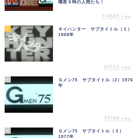
曜夜９時の人間たち！
114683
view
3
キイハンター サブタイトル（１）
1968年
63550
view
4
Ｇメン75 サブタイトル（2）1976
年
50168
view
5
Ｇメン75 サブタイトル（３）
1977年