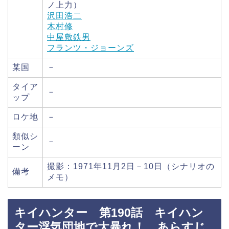
ノ上力）
沢田浩二
木村修
中屋敷鉄男
フランツ・ジョーンズ
某国
－
タイア
－
ップ
ロケ地
－
類似シ
－
ーン
撮影：1971年11月2日－10日（シナリオの
備考
メモ）
キイハンター 第190話 キイハン
ター浮気団地で大暴れ！ あらすじ