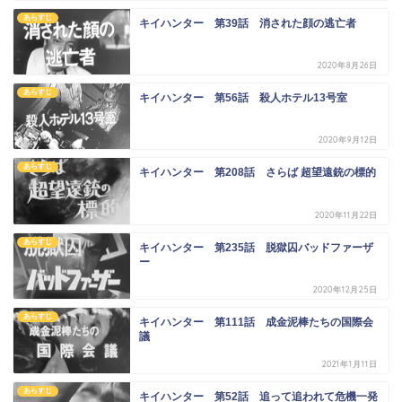
あらすじ
キイハンター 第39話 消された顔の逃亡者
2020年8月26日
あらすじ
キイハンター 第56話 殺人ホテル13号室
2020年9月12日
あらすじ
キイハンター 第208話 さらば 超望遠銃の標的
2020年11月22日
あらすじ
キイハンター 第235話 脱獄囚バッドファーザ
ー
2020年12月25日
あらすじ
キイハンター 第111話 成金泥棒たちの国際会
議
2021年1月11日
あらすじ
キイハンター 第52話 追って追われて危機一発