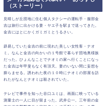
（ストーリー）
見晴しが丘団地に住む個人タクシーの運転手・服部金
吉は旅行に出かける妻・ヤエ子を駅まで送ってきた。
金吉にはとにかくガミガミとうるさい。
辟易していた金吉の前に現れた美しい女性客・ナオ
ミ。なんと金吉の向かいの１号館で暮らす団地奥様族
だった。ひょんなことでナオミの家へ行くことになっ
た金吉は年甲斐もなく有頂天。妻のいない間に妄想を
膨らませる。誘われた夜の１０時にナオミの部屋を訪
れたがなんとナオミは殺されていた。
テレビで事件を知った谷口ユミは、画面に映っている
測量士の一人に目が留まった。武井公一。三年前の金