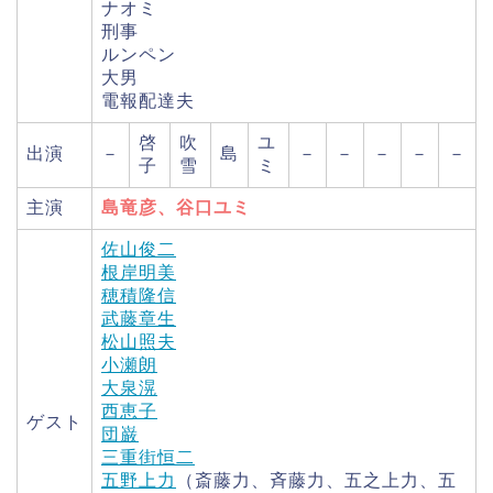
ナオミ
刑事
ルンペン
大男
電報配達夫
啓
吹
ユ
出演
－
島
－
－
－
－
－
子
雪
ミ
主演
島竜彦、谷口ユミ
佐山俊二
根岸明美
穂積隆信
武藤章生
松山照夫
小瀬朗
大泉滉
西恵子
ゲスト
団巌
三重街恒二
五野上力
（斎藤力、斉藤力、五之上力、五