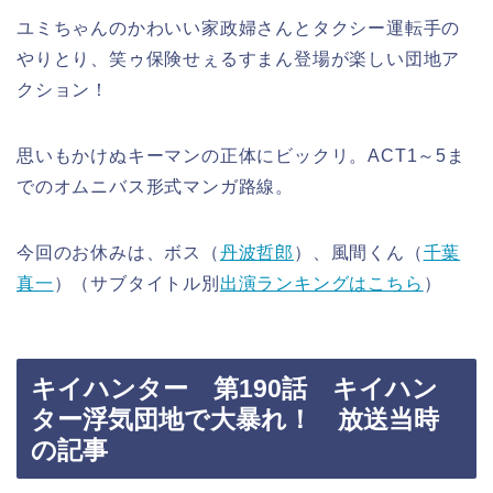
ユミちゃんのかわいい家政婦さんとタクシー運転手の
やりとり、笑ゥ保険せぇるすまん登場が楽しい団地ア
クション！
思いもかけぬキーマンの正体にビックリ。ACT1～5ま
でのオムニバス形式マンガ路線。
今回のお休みは、ボス（
丹波哲郎
）、風間くん（
千葉
真一
）（サブタイトル別
出演ランキングはこちら
）
キイハンター 第190話 キイハン
ター浮気団地で大暴れ！ 放送当時
の記事