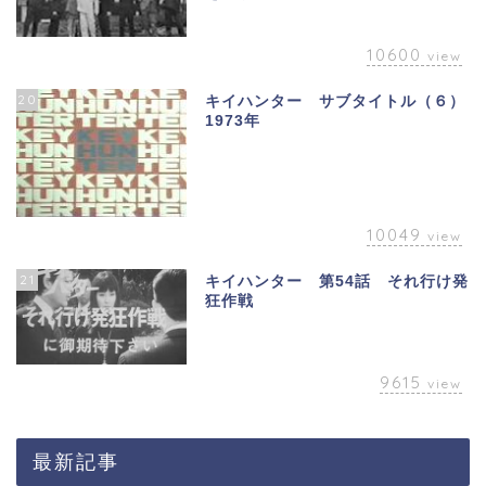
10600
view
20
キイハンター サブタイトル（６）
1973年
10049
view
21
キイハンター 第54話 それ行け発
狂作戦
9615
view
最新記事