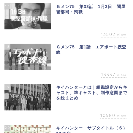
17
Ｇメン75 第33話 1月3日 関屋
警部補・殉職
13502
view
18
Ｇメン75 第1話 エアポート捜査
線
13337
view
19
キイハンターとは｜組織設定からキ
ャスト、準キャスト、制作意図まで
を総まとめ
10580
view
20
キイハンター サブタイトル（６）