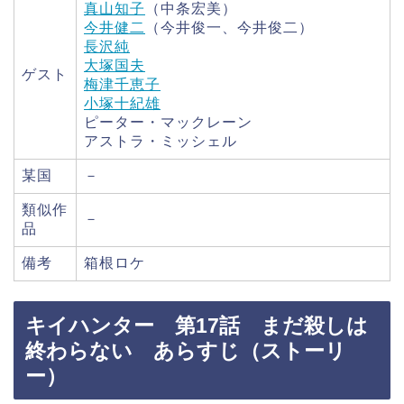
真山知子
（中条宏美）
今井健二
（今井俊一、今井俊二）
長沢純
大塚国夫
ゲスト
梅津千恵子
小塚十紀雄
ピーター・マックレーン
アストラ・ミッシェル
某国
－
類似作
－
品
備考
箱根ロケ
キイハンター 第17話 まだ殺しは
終わらない あらすじ（ストーリ
ー）