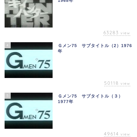
1968年
63283
view
4
Ｇメン75 サブタイトル（2）1976
年
50118
view
5
Ｇメン75 サブタイトル（３）
1977年
49614
view