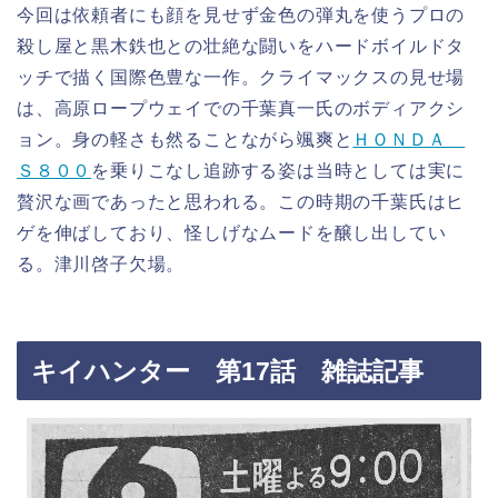
今回は依頼者にも顔を見せず金色の弾丸を使うプロの
殺し屋と黒木鉄也との壮絶な闘いをハードボイルドタ
ッチで描く国際色豊な一作。クライマックスの見せ場
は、高原ロープウェイでの千葉真一氏のボディアクシ
ョン。身の軽さも然ることながら颯爽と
ＨＯＮＤＡ
Ｓ８００
を乗りこなし追跡する姿は当時としては実に
贅沢な画であったと思われる。この時期の千葉氏はヒ
ゲを伸ばしており、怪しげなムードを醸し出してい
る。津川啓子欠場。
キイハンター 第17話 雑誌記事