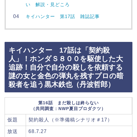
い 解説・見どころ
キイハンター 第17話 雑誌記事
キイハンター 17話は「契約殺
人」！ホンダＳ８００を駆使した大
追跡！自分で自分の殺しを依頼する
謎の女と金色の弾丸を残すプロの暗
殺者を追う黒木鉄也（丹波哲郎）
第16話 まだ殺しは終らない
（共同調査：NWP夏目プロダクツ）
仮題
契約殺人（※準備稿シナリオ＃17）
放送
68.7.27