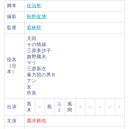
脚本
佐治乾
撮影
秋野友博
監督
若林幹
天田
その情婦
三原美沙子
旗野國夫
役名
マリ
（台
三原新次
本）
暴力団の男Ｂ
アン
女
所長
黒
ユ
風
出演
－
島
－
－
－
－
－
木
ミ
間
主演
黒木鉄也