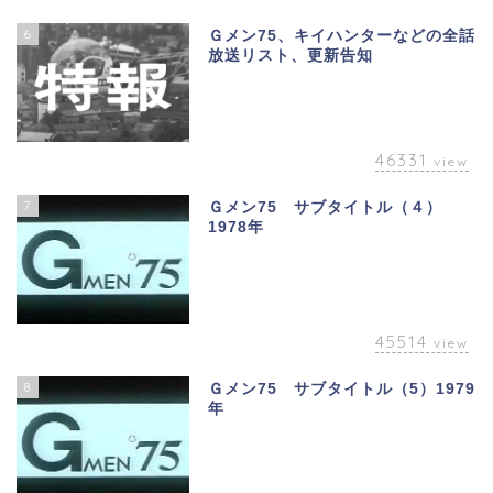
6
Ｇメン75、キイハンターなどの全話
放送リスト、更新告知
46331
view
7
Ｇメン75 サブタイトル（４）
1978年
45514
view
8
Ｇメン75 サブタイトル（5）1979
年