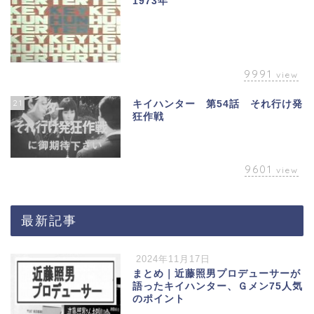
1973年
9991
view
21
キイハンター 第54話 それ行け発
狂作戦
9601
view
最新記事
2024年11月17日
まとめ｜近藤照男プロデューサーが
語ったキイハンター、Ｇメン75人気
のポイント