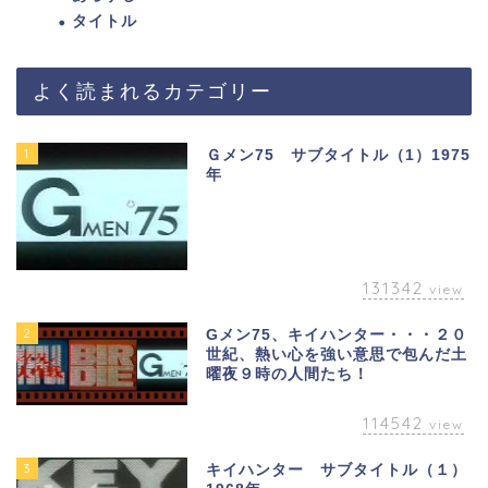
タイトル
よく読まれるカテゴリー
1
Ｇメン75 サブタイトル（1）1975
年
131342
view
2
Gメン75、キイハンター・・・２０
世紀、熱い心を強い意思で包んだ土
曜夜９時の人間たち！
114542
view
3
キイハンター サブタイトル（１）