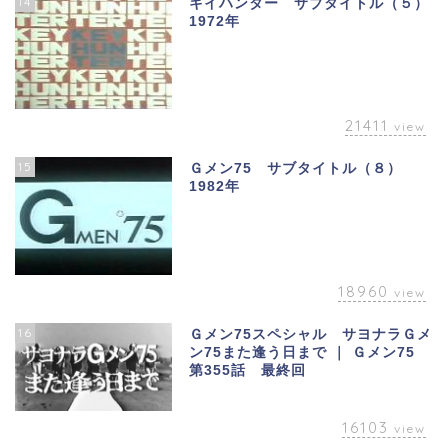
14
キイハンター サブタイトル（５）
1972年
21411
view
15
Ｇメン75 サブタイトル（８）
1982年
18960
view
16
Ｇメン75スペシャル サヨナラＧメ
ン75また逢う日まで ｜ Ｇメン75
第355話 最終回
16103
view