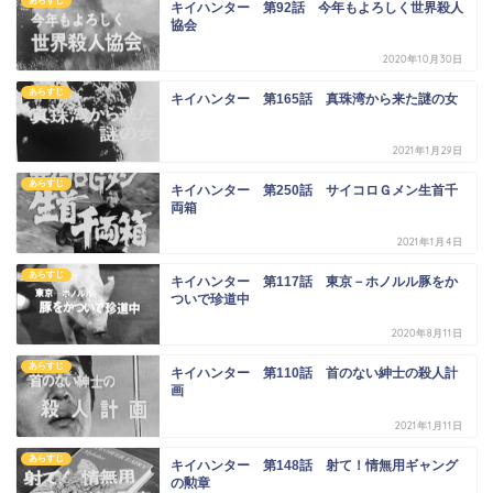
あらすじ
キイハンター 第92話 今年もよろしく世界殺人
協会
2020年10月30日
あらすじ
キイハンター 第165話 真珠湾から来た謎の女
2021年1月29日
あらすじ
キイハンター 第250話 サイコロＧメン生首千
両箱
2021年1月4日
あらすじ
キイハンター 第117話 東京－ホノルル豚をか
ついで珍道中
2020年8月11日
あらすじ
キイハンター 第110話 首のない紳士の殺人計
画
2021年1月11日
あらすじ
キイハンター 第148話 射て！情無用ギャング
の勲章