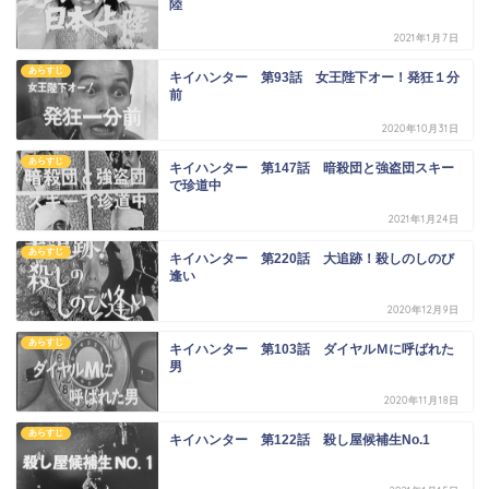
陸
2021年1月7日
あらすじ
キイハンター 第93話 女王陛下オー！発狂１分
前
2020年10月31日
あらすじ
キイハンター 第147話 暗殺団と強盗団スキー
で珍道中
2021年1月24日
あらすじ
キイハンター 第220話 大追跡！殺しのしのび
逢い
2020年12月9日
あらすじ
キイハンター 第103話 ダイヤルＭに呼ばれた
男
2020年11月18日
あらすじ
キイハンター 第122話 殺し屋候補生No.1