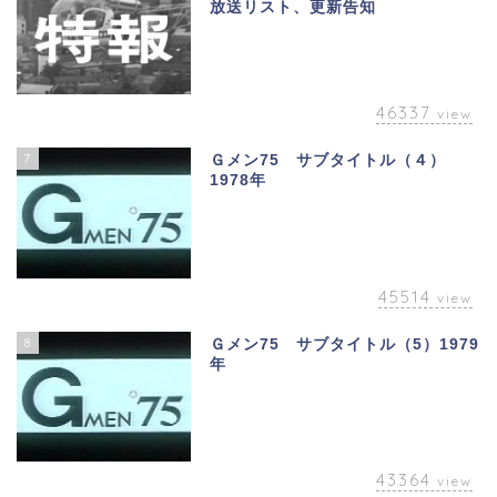
放送リスト、更新告知
46337
view
7
Ｇメン75 サブタイトル（４）
1978年
45514
view
8
Ｇメン75 サブタイトル（5）1979
年
43364
view