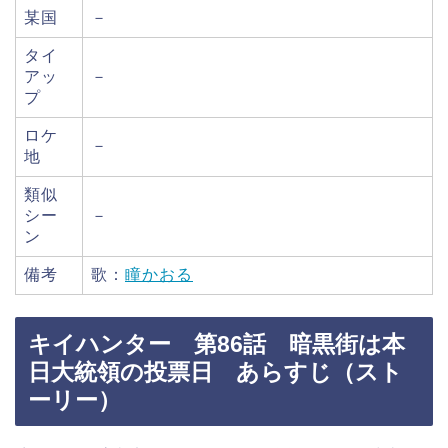
某国
－
タイ
アッ
－
プ
ロケ
－
地
類似
シー
－
ン
備考
歌：
瞳かおる
キイハンター 第86話 暗黒街は本
日大統領の投票日 あらすじ（スト
ーリー）