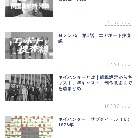
13502
view
18
Ｇメン75 第1話 エアポート捜査
線
13338
view
19
キイハンターとは｜組織設定からキ
ャスト、準キャスト、制作意図まで
を総まとめ
10582
view
20
キイハンター サブタイトル（６）
1973年