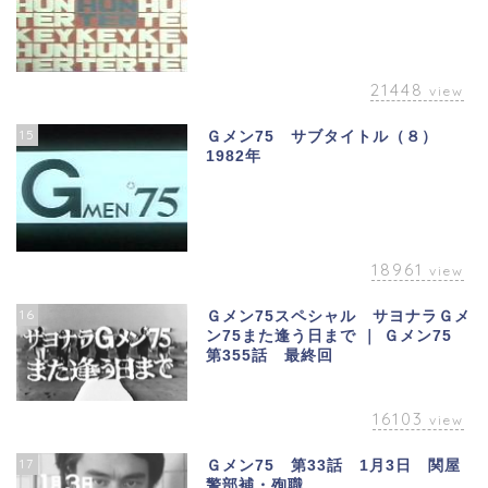
21448
view
15
Ｇメン75 サブタイトル（８）
1982年
18961
view
16
Ｇメン75スペシャル サヨナラＧメ
ン75また逢う日まで ｜ Ｇメン75
第355話 最終回
16103
view
17
Ｇメン75 第33話 1月3日 関屋
警部補・殉職