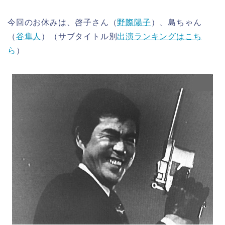
今回のお休みは、啓子さん（
野際陽子
）、島ちゃん
（
谷隼人
）（サブタイトル別
出演ランキングはこち
ら
）