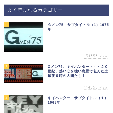
よく読まれるカテゴリー
1
Ｇメン75 サブタイトル（1）1975
年
131353
view
2
Gメン75、キイハンター・・・２０
世紀、熱い心を強い意思で包んだ土
曜夜９時の人間たち！
114555
view
3
キイハンター サブタイトル（１）
1968年