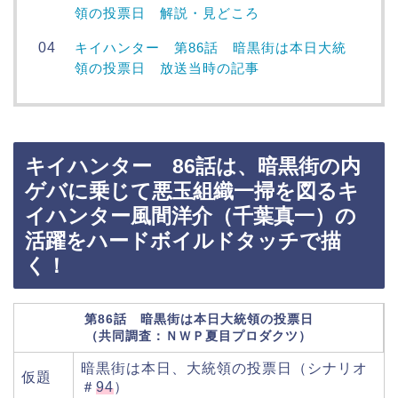
領の投票日 解説・見どころ
キイハンター 第86話 暗黒街は本日大統
領の投票日 放送当時の記事
キイハンター 86話は、暗黒街の内
ゲバに乗じて悪玉組織一掃を図るキ
イハンター風間洋介（千葉真一）の
活躍をハードボイルドタッチで描
く！
第86話 暗黒街は本日大統領の投票日
（共同調査：ＮＷＰ夏目プロダクツ）
暗黒街は本日、大統領の投票日（シナリオ
仮題
＃
94
）