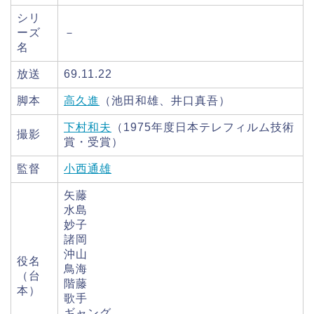
シリ
ーズ
－
名
放送
69.11.22
脚本
高久進
（池田和雄、井口真吾）
下村和夫
（1975年度日本テレフィルム技術
撮影
賞・受賞）
監督
小西通雄
矢藤
水島
妙子
諸岡
沖山
役名
鳥海
（台
階藤
本）
歌手
ギャング