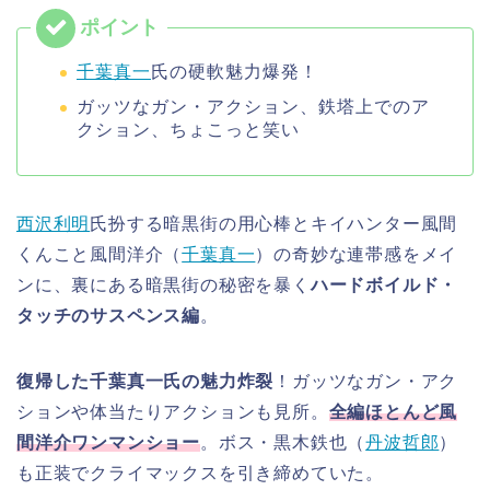
千葉真一
氏の硬軟魅力爆発！
ガッツなガン・アクション、鉄塔上でのア
クション、ちょこっと笑い
西沢利明
氏扮する暗黒街の用心棒とキイハンター風間
くんこと風間洋介（
千葉真一
）の奇妙な連帯感をメイ
ンに、裏にある暗黒街の秘密を暴く
ハードボイルド・
タッチのサスペンス編
。
復帰した千葉真一氏の魅力炸裂
！ガッツなガン・アク
ションや体当たりアクションも見所。
全編ほとんど風
間洋介ワンマンショー
。ボス・黒木鉄也（
丹波哲郎
）
も正装でクライマックスを引き締めていた。