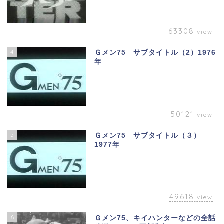
63308
view
4
Ｇメン75 サブタイトル（2）1976
年
50121
view
5
Ｇメン75 サブタイトル（３）
1977年
49618
view
6
Ｇメン75、キイハンターなどの全話