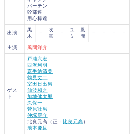
バーテン
幹部達
用心棒達
黒
吹
ユ
風
出演
－
－
－
－
－
－
木
雪
ミ
間
主演
風間洋介
戸浦六宏
西沢利明
嘉手納清美
鶴見丈二
室田日出男
ゲス
仙波和之
ト
加地健太郎
久保一
菅原壮男
仲塚康介
北良元高（正：
比良元高
）
池本慶且