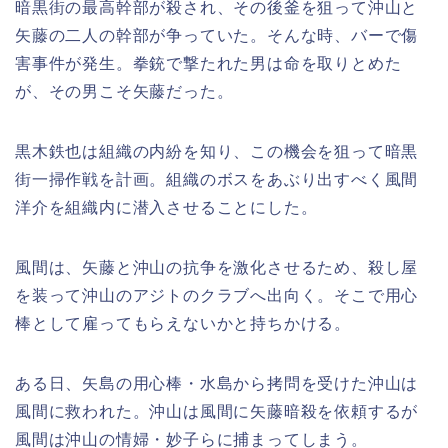
暗黒街の最高幹部が殺され、その後釜を狙って沖山と
矢藤の二人の幹部が争っていた。そんな時、バーで傷
害事件が発生。拳銃で撃たれた男は命を取りとめた
が、その男こそ矢藤だった。
黒木鉄也は組織の内紛を知り、この機会を狙って暗黒
街一掃作戦を計画。組織のボスをあぶり出すべく風間
洋介を組織内に潜入させることにした。
風間は、矢藤と沖山の抗争を激化させるため、殺し屋
を装って沖山のアジトのクラブへ出向く。そこで用心
棒として雇ってもらえないかと持ちかける。
ある日、矢島の用心棒・水島から拷問を受けた沖山は
風間に救われた。沖山は風間に矢藤暗殺を依頼するが
風間は沖山の情婦・妙子らに捕まってしまう。