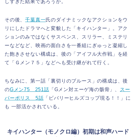
しすぎた結果であろうか。
その後、
千葉真一
氏のダイナミックなアクションをウ
リにしたドラマへと変貌した「キイハンター」。アク
ションのみではなくサスペンス、スリラー、ミステリ
ーなどなど、映画の面白さを一番組にぎゅっと凝縮し
た飽きさせない構成は、後の「アイフル大作戦」を経
て「Ｇメン７５」などへも受け継がれて行く。
ちなみに、第一話「裏切りのブルース」の構成は、後
の
Gメン75 251話
「Gメン対エーゲ海の骸骨」、
スー
パーポリス 5話
「ビバリーヒルズコップ現る！！」に
も 一部活かされている。
キイハンター（モノクロ編）初期は和声ハード