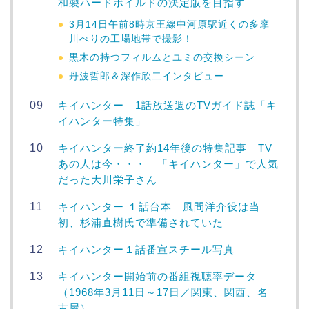
和製ハードボイルドの決定版を目指す
3月14日午前8時京王線中河原駅近くの多摩
川べりの工場地帯で撮影！
黒木の持つフィルムとユミの交換シーン
丹波哲郎＆深作欣二インタビュー
キイハンター 1話放送週のTVガイド誌「キ
イハンター特集」
キイハンター終了約14年後の特集記事｜TV
あの人は今・・・ 「キイハンター」で人気
だった大川栄子さん
キイハンター １話台本｜風間洋介役は当
初、杉浦直樹氏で準備されていた
キイハンター１話番宣スチール写真
キイハンター開始前の番組視聴率データ
（1968年3月11日～17日／関東、関西、名
古屋）