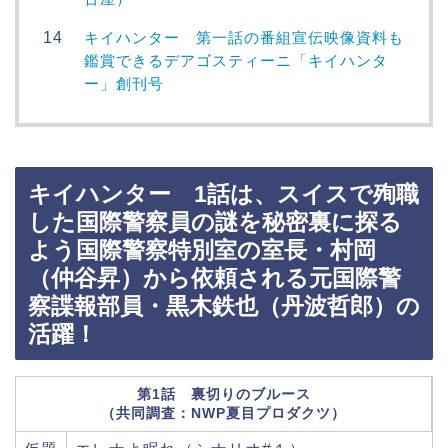
キイハンター 第一話の番組宣伝映像資料も
鑑賞できるデアゴスティーニ「キイハンタ
ー」創刊号
キイハンター 1話は、スイスで殉職
した国際警察員の謎を秘密裏に探る
よう国際警察特別室の室長・村岡
（仲谷昇）から依頼される元国際警
察諜報部員・黒木鉄也（丹波哲郎）の
活躍！
第1話 裏切りのブルース
（共同調査：NWP夏目プロダクツ）