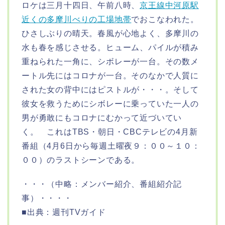
ロケは三月十四日、午前八時、
京王線中河原駅
近くの多摩川べりの工場地帯
でおこなわれた。
ひさしぶりの晴天。春風が心地よく、多摩川の
水も春を感じさせる。ヒューム、パイルが積み
重ねられた一角に、シボレーが一台。その数メ
ートル先にはコロナが一台。そのなかで人質に
された女の背中にはピストルが・・・。そして
彼女を救うためにシボレーに乗っていた一人の
男が勇敢にもコロナにむかって近づいてい
く。 これはTBS・朝日・CBCテレビの4月新
番組（4月6日から毎週土曜夜９：００～１０：
００）のラストシーンである。
・・・（中略：メンバー紹介、番組紹介記
事）・・・・
■出典：週刊TVガイド