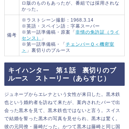
ロ版のものもあったが、番組では採用されな
かった。
※ラストシーン撮影：1968.3.14
※英語・スペイン語：字幕スーパー
※第一話準備稿・原案「
非情の免許証（ライ
備考
センス）
」
※第一話準備稿・「
チェンバーＱ＜機密室
＞
」裏切りのブルース
キイハンター 第１話 裏切りのブ
ルース ストーリー（あらすじ）
ジュネーブからエレナという女性が来日した。黒木鉄
也という婚約者を訪ねて来たが、案内されたバーで出
会った黒木を見て、黒木鉄也ではないと言う。スイス
で結婚を誓った黒木の写真を見せられ、黒木は驚く。
彼の元同僚・藤崎だった。かつて黒木は藤崎と同じ国