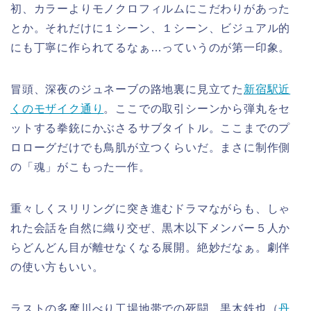
初、カラーよりモノクロフィルムにこだわりがあった
とか。それだけに１シーン、１シーン、ビジュアル的
にも丁寧に作られてるなぁ…っていうのが第一印象。
冒頭、深夜のジュネーブの路地裏に見立てた
新宿駅近
くのモザイク通り
。ここでの取引シーンから弾丸をセ
ットする拳銃にかぶさるサブタイトル。ここまでのプ
ロローグだけでも鳥肌が立つくらいだ。まさに制作側
の「魂」がこもった一作。
重々しくスリリングに突き進むドラマながらも、しゃ
れた会話を自然に織り交ぜ、黒木以下メンバー５人か
らどんどん目が離せなくなる展開。絶妙だなぁ。劇伴
の使い方もいい。
ラストの多摩川べり工場地帯での死闘、黒木鉄也（
丹