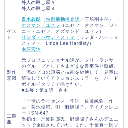
外人の殺し屋Ａ
外人の殺し屋Ｂ
青木義朗
（
特別機動捜査隊
／三船剛主任）
オスマン・ユスフ
（ユセフ・オスマン、ジョ
ゲス
ニー・ユゼフ、オズマンド・ユセフ）
ト
リンダ・ハウディスティ
（リンダ・ハーディ
スティー、Linda Lee Hardisty）
南原宏治
元プロフェッショナル達が、フリーランサー
のグループとしてさまざまな難事件と取組、
製作
一流のプロの頭脳と技能を駆使して、見事に
意図
解決していくアクションスリラーを、ハード
ボイルドタッチで描きたい。
■出展：第１話 台本
「非情のライセンス」作詞・佐藤純弥、作
曲・菊池俊輔、唄・野際陽子、テイチクレコ
ードSN-647
主題
当初は、丹波哲郎氏、野際陽子さんのデュエ
曲
ットで企画されていた。また、千葉真一氏ソ