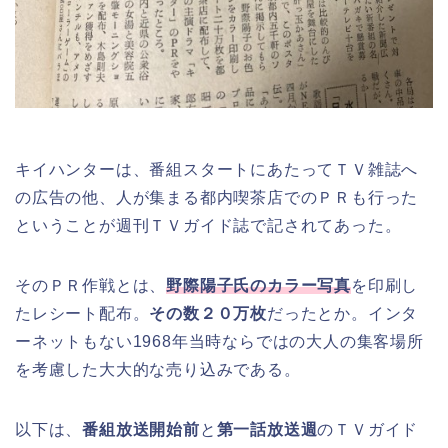
キイハンターは、番組スタートにあたってＴＶ雑誌へ
の広告の他、人が集まる都内喫茶店でのＰＲも行った
ということが週刊ＴＶガイド誌で記されてあった。
そのＰＲ作戦とは、
野際陽子氏のカラー写真
を印刷し
たレシート配布。
その数２０万枚
だったとか。インタ
ーネットもない1968年当時ならではの大人の集客場所
を考慮した大大的な売り込みである。
以下は、
番組放送開始前
と
第一話放送週
のＴＶガイド