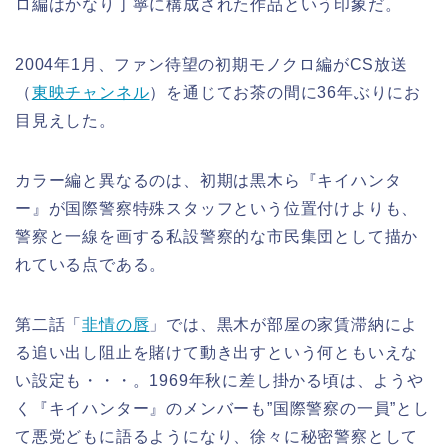
ロ編はかなり丁寧に構成された作品という印象だ。
2004年1月、ファン待望の初期モノクロ編がCS放送
（
東映チャンネル
）を通じてお茶の間に36年ぶりにお
目見えした。
カラー編と異なるのは、初期は黒木ら『キイハンタ
ー』が国際警察特殊スタッフという位置付けよりも、
警察と一線を画する私設警察的な市民集団として描か
れている点である。
第二話「
非情の唇
」では、黒木が部屋の家賃滞納によ
る追い出し阻止を賭けて動き出すという何ともいえな
い設定も・・・。1969年秋に差し掛かる頃は、ようや
く『キイハンター』のメンバーも”国際警察の一員”とし
て悪党どもに語るようになり、徐々に秘密警察として