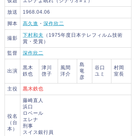
仮題
エレナよ眠れ（シナリオ#１）
放送
1968.04.06
脚本
高久進
・
深作欣二
下村和夫
（1975年度日本テレフィルム技術
撮影
賞・受賞）
監督
深作欣二
島
黒木
津川
風間
谷口
村岡
出演
竜
鉄也
啓子
洋介
ユミ
室長
彦
主役
黒木鉄也
藤崎直人
浜口
ロベール
役名
エレナ
（台
刑事
本）
スイス銀行員