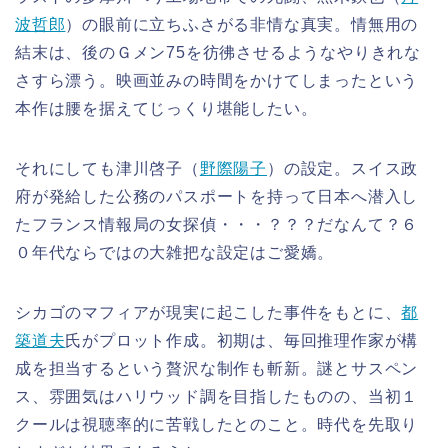
波哲郎
）の眼前に立ちふさがる非情な真実。情無用の
結末は、後のＧメン75を彷彿させるようなやりきれな
さすら漂う。映画並みの時間をかけてしまったという
本作は腰を据えてじっくり堪能したい。
それにしても津川啓子（
野際陽子
）の設定。スイス政
府が発給した公務のパスポートを持って日本へ潜入し
たフランス情報局の女探偵・・・？？？だなんて？６
０年代ならではの大雑把な設定はご愛嬌。
シカゴのマフィアが現実に起こした事件をもとに、
都
築道夫
氏がプロット作成。初期は、毎回推理作家が構
成を担当するという贅沢な制作も斬新。謎とサスペン
ス、雰囲気はハリウッド調を目指したものの、当初１
クールは視聴率的に苦戦したとのこと。時代を先取り