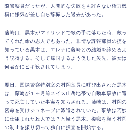
際警察員だったが、人間的な失敗をも許さない権力機
構に嫌気が差し自ら辞職した過去があった。
藤崎は、黒木がマドリッドで敵の手に落ちた時、救っ
てくれた命の恩人でもあった。非情な諜報部員の掟を
知っている黒木は、エレナに藤崎との結婚を諦めるよ
う説得する。そして帰国するよう促した矢先、彼女は
何者かにヒキ殺されてしまう。
翌日、国際警察特別室の村岡室長に呼び出された黒木
は、藤崎が１ヶ月前スイス山岳地帯で自動車事故に遭
って死亡していた事実を知らされる。藤崎は、村岡の
密命を受けジュネーブに派遣されていた。事故は巧妙
に仕組まれた殺人では？と疑う黒木。復職を願う村岡
の制止を振り切って独自に捜査を開始する。