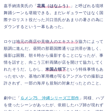
嘉手納清美氏の「
花風（はなふう）
」と呼ばれる琉球
舞踊シーンも堪能できる。まだレギュラーではなく国
際テロリスト役だった川口浩氏があまりの暑さの為に
ダウンするという一幕もあった。
ロケは
地元の商店や見物人のエキストラ
協力によって
順調に進んだ。昼間の那覇国際通りは渋滞が激しく、
撮影は困難。朝６時から撮影することになったが、事
情を話すと、向こう三軒両隣が店を開けて協力してく
れたそうだ。しかし、
米国占領下
という特殊事情もあ
ったせいか、基地の軍用機が写るアングルでの撮影は
許されず、一部の海岸も規制の対象だったとのこと。
劇中に「
Ｇメン75 沖縄シリーズ三部作
」同様、ハブ
を使ったシーンがあったが、依頼したハブ師が現れず