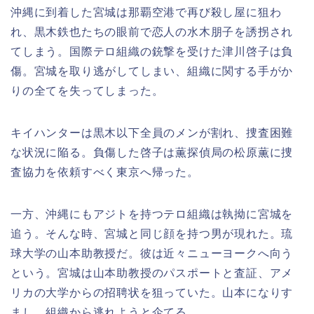
沖縄に到着した宮城は那覇空港で再び殺し屋に狙わ
れ、黒木鉄也たちの眼前で恋人の水木朋子を誘拐され
てしまう。国際テロ組織の銃撃を受けた津川啓子は負
傷。宮城を取り逃がしてしまい、組織に関する手がか
りの全てを失ってしまった。
キイハンターは黒木以下全員のメンが割れ、捜査困難
な状況に陥る。負傷した啓子は薫探偵局の松原薫に捜
査協力を依頼すべく東京へ帰った。
一方、沖縄にもアジトを持つテロ組織は執拗に宮城を
追う。そんな時、宮城と同じ顔を持つ男が現れた。琉
球大学の山本助教授だ。彼は近々ニューヨークへ向う
という。宮城は山本助教授のパスポートと査証、アメ
リカの大学からの招聘状を狙っていた。山本になりす
まし、組織から逃れようと企てる。