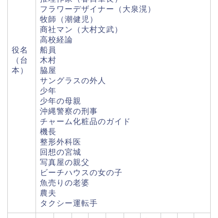
フラワーデザイナー（大泉滉）
牧師（潮健児）
商社マン（大村文武）
高校経論
役名
船員
（台
木村
本）
脇屋
サングラスの外人
少年
少年の母親
沖縄警察の刑事
チャーム化粧品のガイド
機長
整形外科医
回想の宮城
写真屋の親父
ビーチハウスの女の子
魚売りの老婆
農夫
タクシー運転手