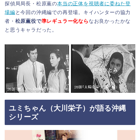
探偵局局長・松原薫の
本当の正体を視聴者に委ねた登
場編
と今回の沖縄編での再登場。キイハンターの協力
者・
松原薫役で
準レギュラー化なら
なお良かったかな
と思うキャラだった。
ユミちゃん（大川栄子）が語る沖縄
シリーズ