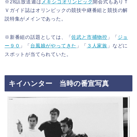
※28話放送週は
メキシコオリンピック
開会式もありＴ
Ｖガイド誌はオリンピックの競技中継番組と競技の解
説特集がメインであった。
※新番組の話題としては、「
佐武と市捕物控
」「
ジョ
ー９０
」「
台風娘がやってきた
」「
３人家族
」などに
スポットが当てられていた。
キイハンター 当時の番宣写真