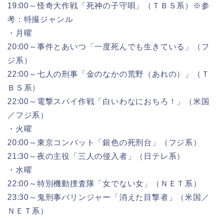
19:00～怪奇大作戦「死神の子守唄」（ＴＢＳ系）※参
考：特撮ジャンル
・月曜
20:00～事件とあいつ「一度死んでも生きている」（フ
ジ系）
22:00～七人の刑事「金のなかの荒野（あれの）」（Ｔ
ＢＳ系）
22:00～電撃スパイ作戦「白いわなにおちろ！」（米国
／フジ系）
・火曜
20:00～東京コンバット「銀色の死刑台」（フジ系）
21:30～夜の主役「三人の侵入者」（日テレ系）
・水曜
22:00～特別機動捜査隊「女でない女」（ＮＥＴ系）
23:30～鬼刑事バリンジャー「消えた目撃者」（米国／
ＮＥＴ系）