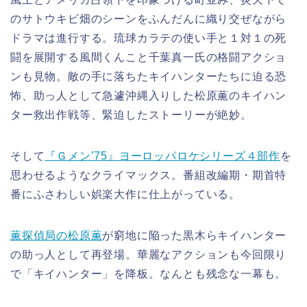
のサトウキビ畑のシーンをふんだんに織り交ぜながら
ドラマは進行する。琉球カラテの使い手と１対１の死
闘を展開する風間くんこと千葉真一氏の格闘アクショ
ンも見物。敵の手に落ちたキイハンターたちに迫る恐
怖、助っ人として急遽沖縄入りした松原薫のキイハン
ター救出作戦等、緊迫したストーリーが絶妙。
そして
『Ｇメン’75』ヨーロッパロケシリーズ４部作
を
思わせるようなクライマックス。番組改編期・期首特
番にふさわしい娯楽大作に仕上がっている。
薫探偵局の松原薫
が窮地に陥った黒木らキイハンター
の助っ人として再登場。華麗なアクションも今回限り
で「キイハンター」を降板。なんとも残念な一幕も。