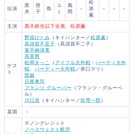
松
黒
啓
ユ
風
出演
島
－
原
－
－
－
木
子
ミ
間
薫
主演
黒木鉄也以下全員、松原薫
野添ひとみ
（キイハンター／
松原薫
）
高須賀不至子
（高須賀不二子）
嘉手納清美
高英男
松岡きっこ
（
アイフル大作戦
・
バーディ大作
ゲス
戦
、
バーディー大作戦
／井口マリ）
ト
団巌
日尾孝司
フランツ グルーバー
（フランツ・グルーベ
ル）
川口浩
（キイハンター／
吹雪一郎
）
某国
－
※ノンクレジット
ノースウェスト航空