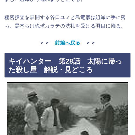
秘密捜査を展開する谷口ユミと島竜彦は組織の手に落
ち、黒木らは琉球カラテの洗礼を受ける羽目に陥る。
＞＞
前編へ戻る
＞＞
キイハンター 第28話 太陽に帰っ
た殺し屋 解説・見どころ