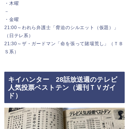
・木曜
－
・金曜
21:00～われら弁護士「脅迫のシルエット（仮題）」
（日テレ系）
21:30～ザ・ガードマン「命を張って賭場荒し」（ＴＢ
Ｓ系）
キイハンター 28話放送週のテレビ
人気投票ベストテン（週刊ＴＶガイ
ド）