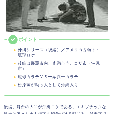
沖縄シリーズ（後編）／アメリカ占領下・
琉球ロケ
後編は那覇市内、糸満市内、コザ市（沖縄
市）
琉球カラテＶＳ千葉真一カラテ
松原薫が助っ人として沖縄入り
後編。舞台の大半が沖縄ロケである。エキゾチックな
風土とアメリカ占領下を印象づける町並み、炎天下で