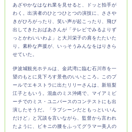
あざやかなはなれ業を見せると、ドッと拍手が
わく。出演者のひとつひとつの演技に、ささや
きがひろがったり、笑い声が起こったり、飛び
出してきたおばあさんが「テレビでみるよりず
っとかわいいわよ」と大川栄子の肩をたたいた
り。素朴な声援が、いっそうみんなをはりきら
せていた。
伊波城観光ホテルは、金武湾に臨む石川市を一
望のもとに見下ろす景色のいいところ。このプ
ールでエキストラに出たリリーさんは、新垣梨
江子ともいう。混血のミス沖縄で、マイアミビ
ーチでのミス・ユニバースのコンテストにも出
演したそうだ。「ラブシーンだともっといいん
だけど」と冗談を言いながら、監督から言われ
たように、ビキニの腰をふってグラマー美人の