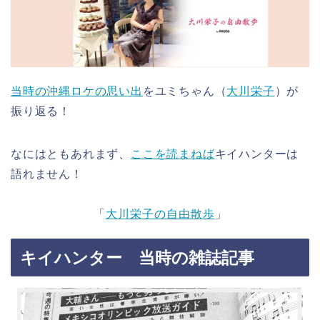
当時の沖縄ロケの思い出
をユミちゃん（
大川栄子
）が
振り返る！
なにはともあれまず、
ここを読まねば
キイハンターは
語れません！
「
大川栄子の自由散歩
」
キイハンター 当時の雑誌記事