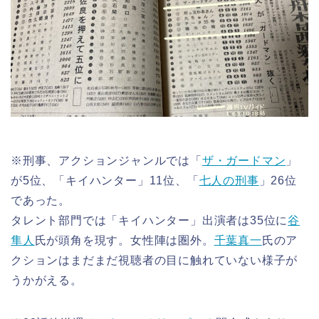
※刑事、アクションジャンルでは「
ザ・ガードマン
」
が5位、「キイハンター」11位、「
七人の刑事
」26位
であった。
タレント部門では「キイハンター」出演者は35位に
谷
隼人
氏が頭角を現す。女性陣は圏外。
千葉真一
氏のア
クションはまだまだ視聴者の目に触れていない様子が
うかがえる。