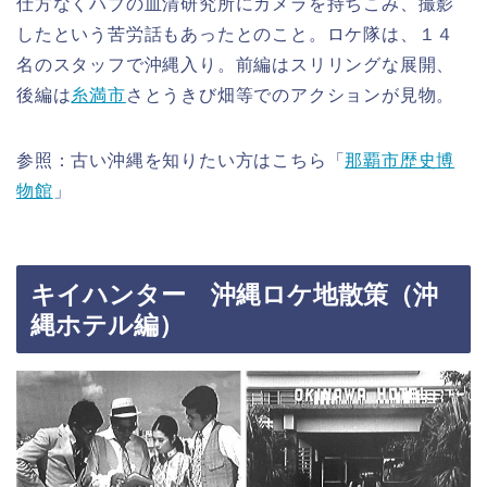
仕方なくハブの血清研究所にカメラを持ちこみ、撮影
したという苦労話もあったとのこと。ロケ隊は、１４
名のスタッフで沖縄入り。前編はスリリングな展開、
後編は
糸満市
さとうきび畑等でのアクションが見物。
参照：古い沖縄を知りたい方はこちら「
那覇市歴史博
物館
」
キイハンター 沖縄ロケ地散策（沖
縄ホテル編）