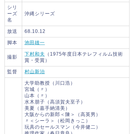
シリ
ーズ
沖縄シリーズ
名
放送
68.10.12
脚本
池田雄一
下村和夫
（1975年度日本テレフィルム技術
撮影
賞・受賞）
監督
村山新治
大学助教授（川口浩）
宮城（〃）
山本（〃）
水木朋子（高須賀夫至子）
美夏（嘉手納清美）
大阪からの新郎＜陳＞（高英男）
〃＜シーラ＞（松岡きっこ）
玩具のセールスマン（今井健二）
推理作家（春日章良）