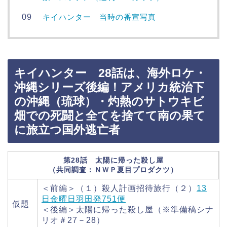
キイハンター 当時の番宣写真
キイハンター 28話は、海外ロケ・
沖縄シリーズ後編！アメリカ統治下
の沖縄（琉球）・灼熱のサトウキビ
畑での死闘と全てを捨てて南の果て
に旅立つ国外逃亡者
第28話 太陽に帰った殺し屋
（共同調査：ＮＷＰ夏目プロダクツ）
＜前編＞（１）殺人計画招待旅行（２）
13
日金曜日羽田発751便
仮題
＜後編＞太陽に帰った殺し屋（※準備稿シナ
リオ＃27－28）