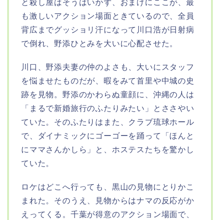
と殺し屋はそうはいかず、おまけにここが、最
も激しいアクション場面ときているので、全員
背広までグッショリ汗になって川口浩が日射病
で倒れ、野添ひとみを大いに心配させた。
川口、野添夫妻の仲のよさも、大いにスタッフ
を悩ませたものだが、暇をみて首里や中城の史
跡を見物。野添のかわらぬ童顔に、沖縄の人は
「まるで新婚旅行のふたりみたい」とささやい
ていた。そのふたりはまた、クラブ琉球ホール
で、ダイナミックにゴーゴーを踊って「ほんと
にママさんかしら」と、ホステスたちを驚かし
ていた。
ロケはどこへ行っても、黒山の見物にとりかこ
まれた。そのうえ、見物からはナマの反応がか
えってくる。千葉が得意のアクション場面で、