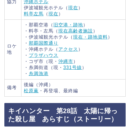
協力
沖縄ホテル
伊波城観光ホテル（
現在
）
料亭左馬
（
現在
）
・那覇空港（
旧空港・跡地
）
・料亭・左馬（
現在高齢者施設
）
・伊波城観光ホテル（
現在・跡地資料
）
・
那覇国際通り
ロケ
・沖縄ホテル（
アクセス
）
地
・
プラザハウス
・コザ市（現・
沖縄市
）
・糸満街道（現・
331号線
）
・
糸満漁港
後編（沖縄）
備考
松原薫
・再登場、最終編
キイハンター 第28話 太陽に帰っ
た殺し屋 あらすじ（ストーリー）