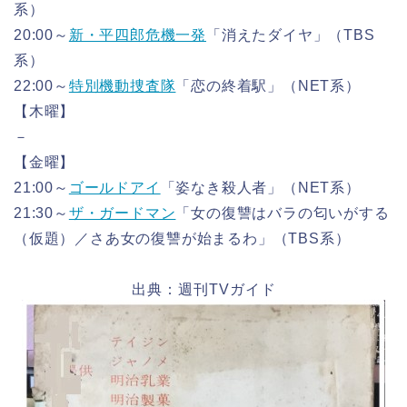
系）
20:00～
新・平四郎危機一発
「消えたダイヤ」（TBS
系）
22:00～
特別機動捜査隊
「恋の終着駅」（NET系）
【木曜】
－
【金曜】
21:00～
ゴールドアイ
「姿なき殺人者」（NET系）
21:30～
ザ・ガードマン
「女の復讐はバラの匂いがする
（仮題）／さあ女の復讐が始まるわ」（TBS系）
出典：週刊TVガイド