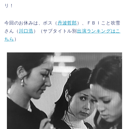
リ！
今回のお休みは、ボス（
丹波哲郎
）、ＦＢＩこと吹雪
さん（
川口浩
）（サブタイトル別
出演ランキングはこ
ちら
）