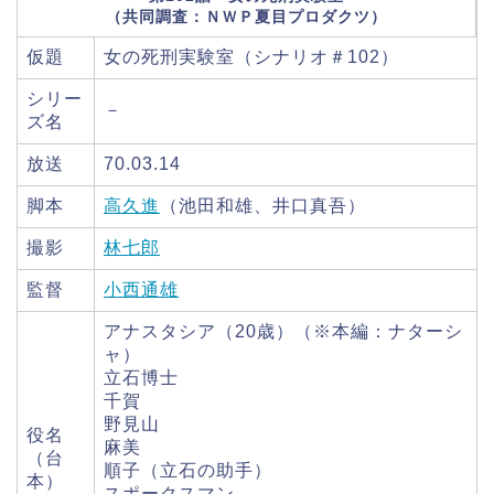
（共同調査：ＮＷＰ夏目プロダクツ）
仮題
女の死刑実験室（シナリオ＃102）
シリー
－
ズ名
放送
70.03.14
脚本
高久進
（池田和雄、井口真吾）
撮影
林七郎
監督
小西通雄
アナスタシア（20歳）（※本編：ナターシ
ャ）
立石博士
千賀
野見山
役名
麻美
（台
順子（立石の助手）
本）
スポークスマン