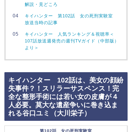
解説・見どころ
キイハンター 第102話 女の死刑実験室
放送当時の記事
キイハンター 人気ランキング＆視聴率＜
107話放送週発売の週刊TVガイド（中部版）
より＞
キイハンター 102話は、美女の顔紛
失事件？！スリラーサスペンス！完
全な整形手術には若い女の皮膚が４
人必要。莫大な遺産争いに巻き込ま
れる谷口ユミ（大川栄子）
第102話 女の死刑実験室