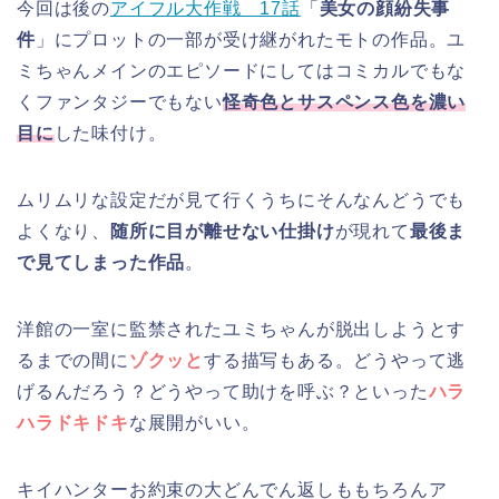
今回は後の
アイフル大作戦 17話
「
美女の顔紛失事
件
」にプロットの一部が受け継がれたモトの作品。ユ
ミちゃんメインのエピソードにしてはコミカルでもな
くファンタジーでもない
怪奇色とサスペンス色を濃い
目に
した味付け。
ムリムリな設定だが見て行くうちにそんなんどうでも
よくなり、
随所に目が離せない仕掛け
が現れて
最後ま
で見てしまった作品
。
洋館の一室に監禁されたユミちゃんが脱出しようとす
るまでの間に
ゾクッと
する描写もある。どうやって逃
げるんだろう？どうやって助けを呼ぶ？といった
ハラ
ハラドキドキ
な展開がいい。
キイハンターお約束の大どんでん返しももちろんア