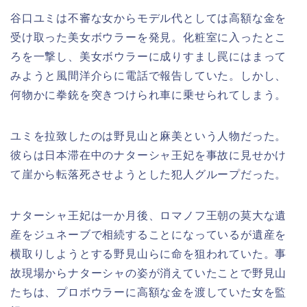
谷口ユミは不審な女からモデル代としては高額な金を
受け取った美女ボウラーを発見。化粧室に入ったとこ
ろを一撃し、美女ボウラーに成りすまし罠にはまって
みようと風間洋介らに電話で報告していた。しかし、
何物かに拳銃を突きつけられ車に乗せられてしまう。
ユミを拉致したのは野見山と麻美という人物だった。
彼らは日本滞在中のナターシャ王妃を事故に見せかけ
て崖から転落死させようとした犯人グループだった。
ナターシャ王妃は一か月後、ロマノフ王朝の莫大な遺
産をジュネーブで相続することになっているが遺産を
横取りしようとする野見山らに命を狙われていた。事
故現場からナターシャの姿が消えていたことで野見山
たちは、プロボウラーに高額な金を渡していた女を監