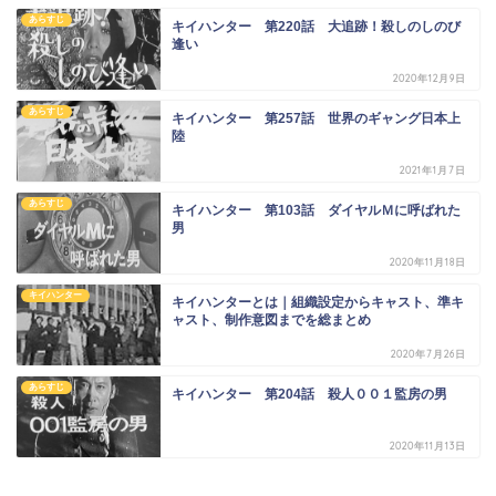
あらすじ
キイハンター 第220話 大追跡！殺しのしのび
逢い
2020年12月9日
あらすじ
キイハンター 第257話 世界のギャング日本上
陸
2021年1月7日
あらすじ
キイハンター 第103話 ダイヤルＭに呼ばれた
男
2020年11月18日
キイハンター
キイハンターとは｜組織設定からキャスト、準キ
ャスト、制作意図までを総まとめ
2020年7月26日
あらすじ
キイハンター 第204話 殺人００１監房の男
2020年11月13日