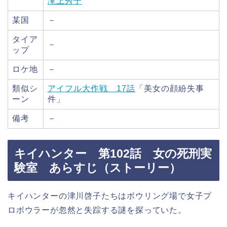
滝上秀子
某国
－
タイア
－
ップ
ロケ地
－
類似シ
アイフル大作戦 17話
「美女の顔紛失事
ーン
件」
備考
－
キイハンター 第102話 女の死刑実
験室 あらすじ（ストーリー）
キイハンターの津川啓子たちはボウリング場で女子プ
ロボウラーが忽然と失踪する謎を探っていた。