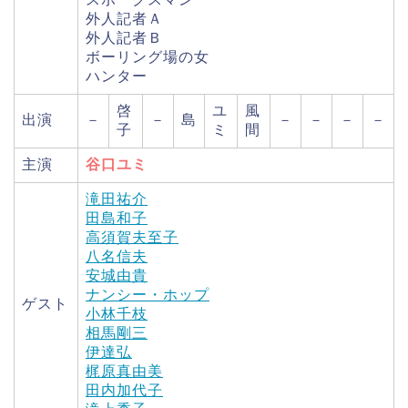
外人記者Ａ
外人記者Ｂ
ボーリング場の女
ハンター
啓
ユ
風
出演
－
－
島
－
－
－
－
子
ミ
間
主演
谷口ユミ
滝田祐介
田島和子
高須賀夫至子
八名信夫
安城由貴
ナンシー・ホップ
ゲスト
小林千枝
相馬剛三
伊達弘
梶原真由美
田内加代子