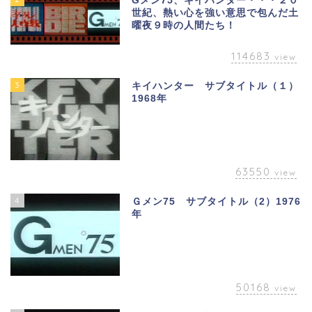
Gメン75、キイハンター・・・２０
世紀、熱い心を強い意思で包んだ土
曜夜９時の人間たち！
114683
view
3
キイハンター サブタイトル（１）
1968年
63550
view
4
Ｇメン75 サブタイトル（2）1976
年
50168
view