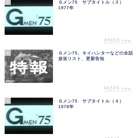
5
Ｇメン75 サブタイトル（３）
1977年
49656
view
6
Ｇメン75、キイハンターなどの全話
放送リスト、更新告知
46399
view
7
Ｇメン75 サブタイトル（４）
1978年