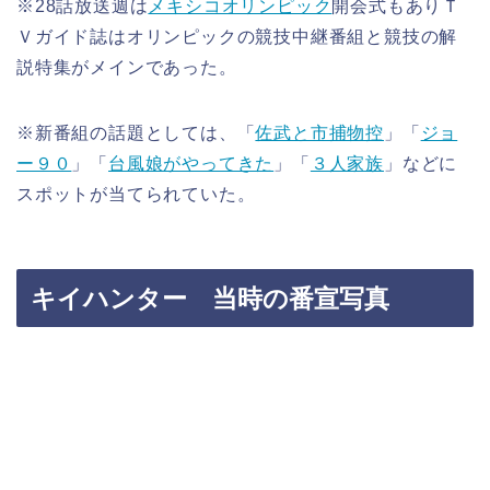
※28話放送週は
メキシコオリンピック
開会式もありＴ
Ｖガイド誌はオリンピックの競技中継番組と競技の解
説特集がメインであった。
※新番組の話題としては、「
佐武と市捕物控
」「
ジョ
ー９０
」「
台風娘がやってきた
」「
３人家族
」などに
スポットが当てられていた。
キイハンター 当時の番宣写真