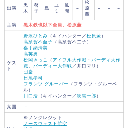
松
黒
啓
ユ
風
出演
島
－
原
－
－
－
木
子
ミ
間
薫
主演
黒木鉄也以下全員、松原薫
野添ひとみ
（キイハンター／
松原薫
）
高須賀不至子
（高須賀不二子）
嘉手納清美
高英男
松岡きっこ
（
アイフル大作戦
・
バーディ大作
ゲス
戦
、
バーディー大作戦
／井口マリ）
ト
団巌
日尾孝司
フランツ グルーバー
（フランツ・グルーベ
ル）
川口浩
（キイハンター／
吹雪一郎
）
某国
－
※ノンクレジット
ノースウェスト航空