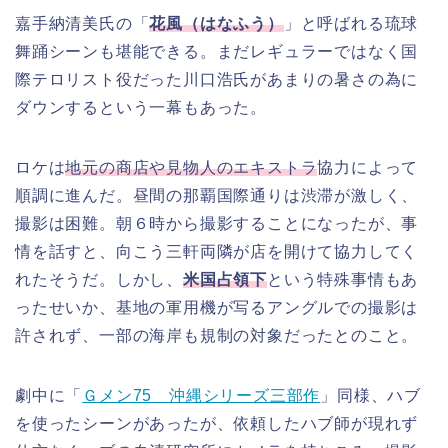
嘉手納清美氏の「
花風（はなふう）
」と呼ばれる琉球
舞踊シーンも堪能できる。まだレギュラーではなく国
際テロリスト役だった川口浩氏があまりの暑さの為に
ダウンするという一幕もあった。
ロケは
地元の商店や見物人のエキストラ
協力によって
順調に進んだ。昼間の那覇国際通りは渋滞が激しく、
撮影は困難。朝６時から撮影することになったが、事
情を話すと、向こう三軒両隣が店を開けて協力してく
れたそうだ。しかし、
米国占領下
という特殊事情もあ
ったせいか、基地の軍用機が写るアングルでの撮影は
許されず、一部の海岸も規制の対象だったとのこと。
劇中に「
Ｇメン75 沖縄シリーズ三部作
」同様、ハブ
を使ったシーンがあったが、依頼したハブ師が現れず