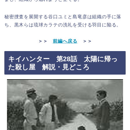
秘密捜査を展開する谷口ユミと島竜彦は組織の手に落
ち、黒木らは琉球カラテの洗礼を受ける羽目に陥る。
＞＞
前編へ戻る
＞＞
キイハンター 第28話 太陽に帰っ
た殺し屋 解説・見どころ