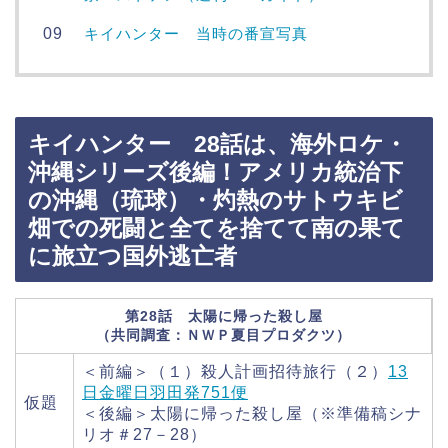
キイハンター 当時の番宣写真
キイハンター 28話は、海外ロケ・
沖縄シリーズ後編！アメリカ統治下
の沖縄（琉球）・灼熱のサトウキビ
畑での死闘と全てを捨てて南の果て
に旅立つ国外逃亡者
第28話 太陽に帰った殺し屋
（共同調査：ＮＷＰ夏目プロダクツ）
＜前編＞（１）殺人計画招待旅行（２）
13
日金曜日羽田発751便
仮題
＜後編＞太陽に帰った殺し屋（※準備稿シナ
リオ＃27－28）