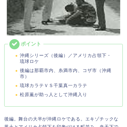
沖縄シリーズ（後編）／アメリカ占領下・
琉球ロケ
後編は那覇市内、糸満市内、コザ市（沖縄
市）
琉球カラテＶＳ千葉真一カラテ
松原薫が助っ人として沖縄入り
後編。舞台の大半が沖縄ロケである。エキゾチックな
風土とアメリカ占領下を印象づける町並み、炎天下で