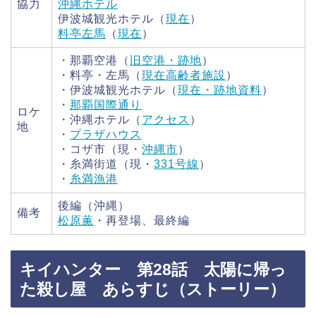
協力
沖縄ホテル
伊波城観光ホテル（
現在
）
料亭左馬
（
現在
）
・那覇空港（
旧空港・跡地
）
・料亭・左馬（
現在高齢者施設
）
・伊波城観光ホテル（
現在・跡地資料
）
・
那覇国際通り
ロケ
・沖縄ホテル（
アクセス
）
地
・
プラザハウス
・コザ市（現・
沖縄市
）
・糸満街道（現・
331号線
）
・
糸満漁港
後編（沖縄）
備考
松原薫
・再登場、最終編
キイハンター 第28話 太陽に帰っ
た殺し屋 あらすじ（ストーリー）