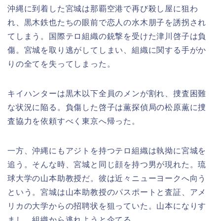
沖縄に到着した宮城は那覇空港で再び殺し屋に狙わ
れ、黒木鉄也たちの眼前で恋人の水木朋子を誘拐され
てしまう。国際テロ組織の銃撃を受けた津川啓子は負
傷。宮城を取り逃がしてしまい、組織に関する手がか
りの全てを失ってしまった。
キイハンターは黒木以下全員のメンが割れ、捜査困難
な状況に陥る。負傷した啓子は薫探偵局の松原薫に捜
査協力を依頼すべく東京へ帰った。
一方、沖縄にもアジトを持つテロ組織は執拗に宮城を
追う。そんな時、宮城と同じ顔を持つ男が現れた。琉
球大学の山本助教授だ。彼は近々ニューヨークへ向う
という。宮城は山本助教授のパスポートと査証、アメ
リカの大学からの招聘状を狙っていた。山本になりす
まし、組織から逃れようと企てる。