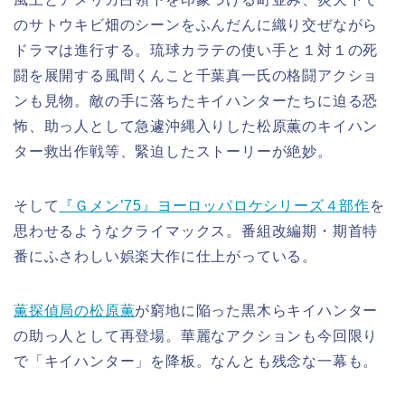
のサトウキビ畑のシーンをふんだんに織り交ぜながら
ドラマは進行する。琉球カラテの使い手と１対１の死
闘を展開する風間くんこと千葉真一氏の格闘アクショ
ンも見物。敵の手に落ちたキイハンターたちに迫る恐
怖、助っ人として急遽沖縄入りした松原薫のキイハン
ター救出作戦等、緊迫したストーリーが絶妙。
そして
『Ｇメン’75』ヨーロッパロケシリーズ４部作
を
思わせるようなクライマックス。番組改編期・期首特
番にふさわしい娯楽大作に仕上がっている。
薫探偵局の松原薫
が窮地に陥った黒木らキイハンター
の助っ人として再登場。華麗なアクションも今回限り
で「キイハンター」を降板。なんとも残念な一幕も。