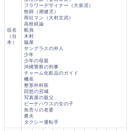
フラワーデザイナー（大泉滉）
牧師（潮健児）
商社マン（大村文武）
高校経論
役名
船員
（台
木村
本）
脇屋
サングラスの外人
少年
少年の母親
沖縄警察の刑事
チャーム化粧品のガイド
機長
整形外科医
回想の宮城
写真屋の親父
ビーチハウスの女の子
魚売りの老婆
農夫
タクシー運転手