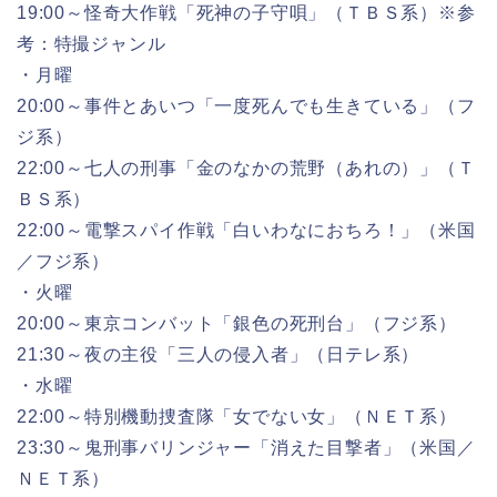
19:00～怪奇大作戦「死神の子守唄」（ＴＢＳ系）※参
考：特撮ジャンル
・月曜
20:00～事件とあいつ「一度死んでも生きている」（フ
ジ系）
22:00～七人の刑事「金のなかの荒野（あれの）」（Ｔ
ＢＳ系）
22:00～電撃スパイ作戦「白いわなにおちろ！」（米国
／フジ系）
・火曜
20:00～東京コンバット「銀色の死刑台」（フジ系）
21:30～夜の主役「三人の侵入者」（日テレ系）
・水曜
22:00～特別機動捜査隊「女でない女」（ＮＥＴ系）
23:30～鬼刑事バリンジャー「消えた目撃者」（米国／
ＮＥＴ系）