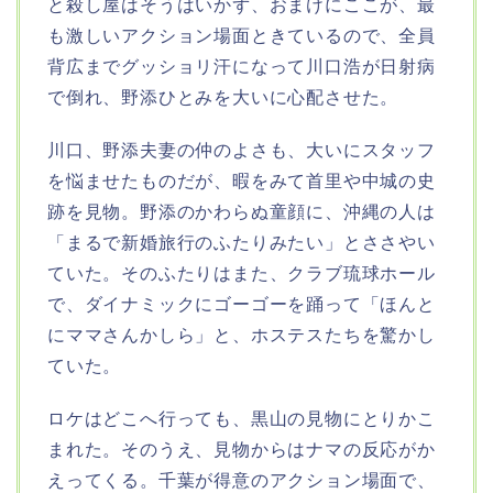
と殺し屋はそうはいかず、おまけにここが、最
も激しいアクション場面ときているので、全員
背広までグッショリ汗になって川口浩が日射病
で倒れ、野添ひとみを大いに心配させた。
川口、野添夫妻の仲のよさも、大いにスタッフ
を悩ませたものだが、暇をみて首里や中城の史
跡を見物。野添のかわらぬ童顔に、沖縄の人は
「まるで新婚旅行のふたりみたい」とささやい
ていた。そのふたりはまた、クラブ琉球ホール
で、ダイナミックにゴーゴーを踊って「ほんと
にママさんかしら」と、ホステスたちを驚かし
ていた。
ロケはどこへ行っても、黒山の見物にとりかこ
まれた。そのうえ、見物からはナマの反応がか
えってくる。千葉が得意のアクション場面で、