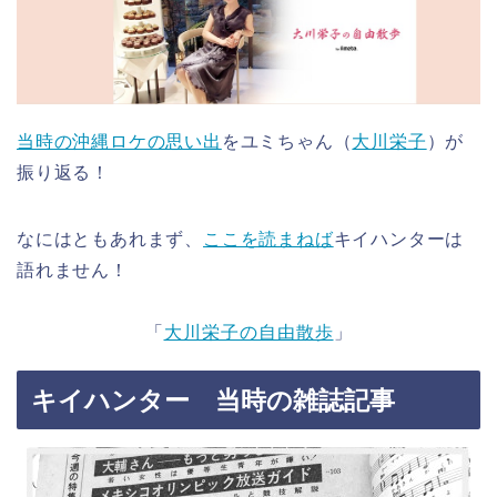
当時の沖縄ロケの思い出
をユミちゃん（
大川栄子
）が
振り返る！
なにはともあれまず、
ここを読まねば
キイハンターは
語れません！
「
大川栄子の自由散歩
」
キイハンター 当時の雑誌記事