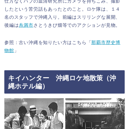
仕方なくハブの血清研究所にカメラを持ちこみ、撮影
したという苦労話もあったとのこと。ロケ隊は、１４
名のスタッフで沖縄入り。前編はスリリングな展開、
後編は
糸満市
さとうきび畑等でのアクションが見物。
参照：古い沖縄を知りたい方はこちら「
那覇市歴史博
物館
」
キイハンター 沖縄ロケ地散策（沖
縄ホテル編）