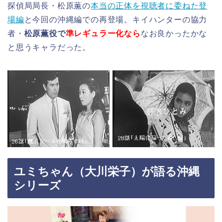
探偵局局長・松原薫の
本当の正体を視聴者に委ねた登
場編
と今回の沖縄編での再登場。キイハンターの協力
者・
松原薫役で
準レギュラー化なら
なお良かったかな
と思うキャラだった。
ユミちゃん（大川栄子）が語る沖縄
シリーズ