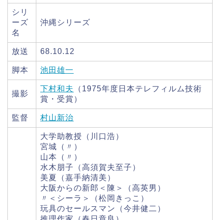
シリ
ーズ
沖縄シリーズ
名
放送
68.10.12
脚本
池田雄一
下村和夫
（1975年度日本テレフィルム技術
撮影
賞・受賞）
監督
村山新治
大学助教授（川口浩）
宮城（〃）
山本（〃）
水木朋子（高須賀夫至子）
美夏（嘉手納清美）
大阪からの新郎＜陳＞（高英男）
〃＜シーラ＞（松岡きっこ）
玩具のセールスマン（今井健二）
推理作家（春日章良）