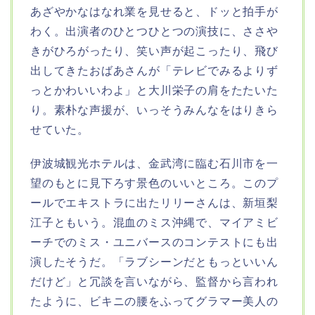
あざやかなはなれ業を見せると、ドッと拍手が
わく。出演者のひとつひとつの演技に、ささや
きがひろがったり、笑い声が起こったり、飛び
出してきたおばあさんが「テレビでみるよりず
っとかわいいわよ」と大川栄子の肩をたたいた
り。素朴な声援が、いっそうみんなをはりきら
せていた。
伊波城観光ホテルは、金武湾に臨む石川市を一
望のもとに見下ろす景色のいいところ。このプ
ールでエキストラに出たリリーさんは、新垣梨
江子ともいう。混血のミス沖縄で、マイアミビ
ーチでのミス・ユニバースのコンテストにも出
演したそうだ。「ラブシーンだともっといいん
だけど」と冗談を言いながら、監督から言われ
たように、ビキニの腰をふってグラマー美人の