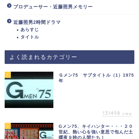
プロデューサー・近藤照男メモリー
近藤照男2時間ドラマ
あらすじ
タイトル
よく読まれるカテゴリー
1
Ｇメン75 サブタイトル（1）1975
年
131498
view
2
Gメン75、キイハンター・・・２０
世紀、熱い心を強い意思で包んだ土
曜夜９時の人間たち！