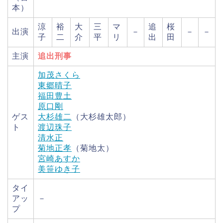
本）
涼
裕
大
三
マ
追
桜
出演
－
－
－
子
二
介
平
リ
出
田
主演
追出刑事
加茂さくら
東郷晴子
福田豊土
原口剛
ゲス
大杉雄二
（大杉雄太郎）
ト
渡辺珠子
清水正
菊地正孝
（菊地太）
宮崎あすか
美笹ゆき子
タイ
アッ
－
プ