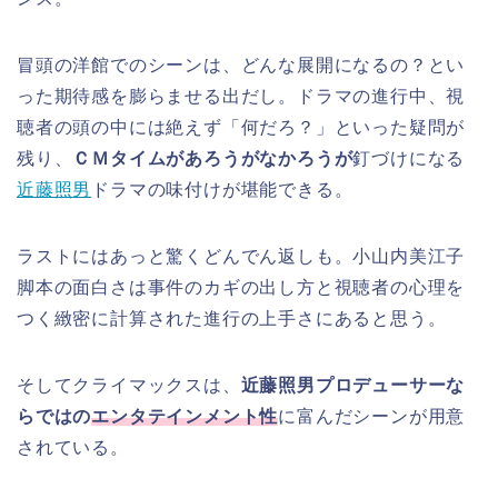
冒頭の洋館でのシーンは、どんな展開になるの？とい
った期待感を膨らませる出だし。ドラマの進行中、視
聴者の頭の中には絶えず「何だろ？」といった疑問が
残り、
ＣＭタイムがあろうがなかろうが
釘づけになる
近藤照男
ドラマの味付けが堪能できる。
ラストにはあっと驚くどんでん返しも。小山内美江子
脚本の面白さは事件のカギの出し方と視聴者の心理を
つく緻密に計算された進行の上手さにあると思う。
そしてクライマックスは、
近藤照男プロデューサーな
らではの
エンタテインメント性
に富んだシーンが用意
されている。