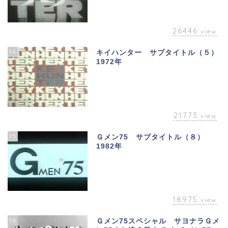
26446
view
14
キイハンター サブタイトル（５）
1972年
21773
view
15
Ｇメン75 サブタイトル（８）
1982年
18975
view
16
Ｇメン75スペシャル サヨナラＧメ