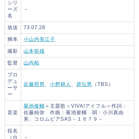
シリ
ーズ
－
名
放送
73.07.28
脚本
小山内美江子
撮影
山本矩雄
監督
山内柏
プロ
デュ
近藤照男
、
小野耕人
、
原弘男
（TBS）
ーサ
ー
菊池俊輔
＝主題歌＜VIVA!アイフル＞作詞：
音楽
佐藤純弥 作曲：菊池俊輔 唄：小川真由
美、コロムビアSAS－１６７９－
役名
（台
－