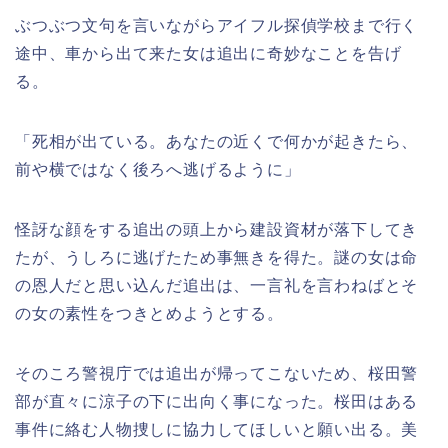
ぶつぶつ文句を言いながらアイフル探偵学校まで行く
途中、車から出て来た女は追出に奇妙なことを告げ
る。
「死相が出ている。あなたの近くで何かが起きたら、
前や横ではなく後ろへ逃げるように」
怪訝な顔をする追出の頭上から建設資材が落下してき
たが、うしろに逃げたため事無きを得た。謎の女は命
の恩人だと思い込んだ追出は、一言礼を言わねばとそ
の女の素性をつきとめようとする。
そのころ警視庁では追出が帰ってこないため、桜田警
部が直々に涼子の下に出向く事になった。桜田はある
事件に絡む人物捜しに協力してほしいと願い出る。美