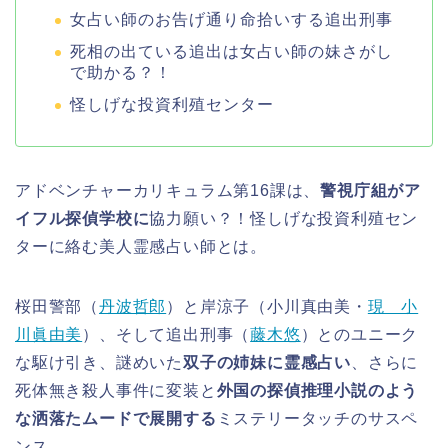
女占い師のお告げ通り命拾いする追出刑事
死相の出ている追出は女占い師の妹さがし
で助かる？！
怪しげな投資利殖センター
アドベンチャーカリキュラム第16課は、
警視庁組がア
イフル探偵学校に
協力願い？！怪しげな投資利殖セン
ターに絡む美人霊感占い師とは。
桜田警部（
丹波哲郎
）と岸涼子（小川真由美・
現 小
川眞由美
）、そして追出刑事（
藤木悠
）とのユニーク
な駆け引き、謎めいた
双子の姉妹に霊感占い
、さらに
死体無き殺人事件に変装と
外国の探偵推理小説のよう
な洒落たムードで展開する
ミステリータッチのサスペ
ンス。