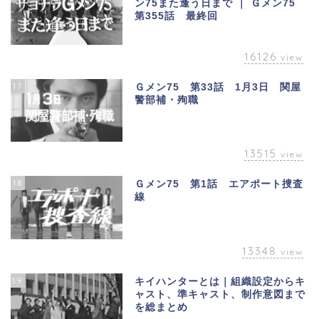
ン75また逢う日まで ｜ Ｇメン75
第355話 最終回
16126
view
17
Ｇメン75 第33話 1月3日 関屋
警部補・殉職
13515
view
18
Ｇメン75 第1話 エアポート捜査
線
13348
view
19
キイハンターとは｜組織設定からキ
ャスト、準キャスト、制作意図まで
を総まとめ