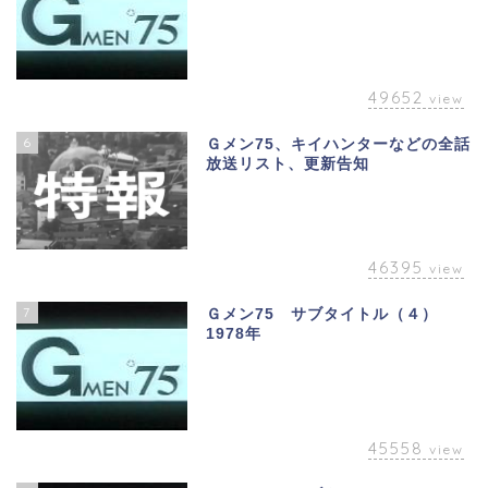
49652
view
6
Ｇメン75、キイハンターなどの全話
放送リスト、更新告知
46395
view
7
Ｇメン75 サブタイトル（４）
1978年
45558
view