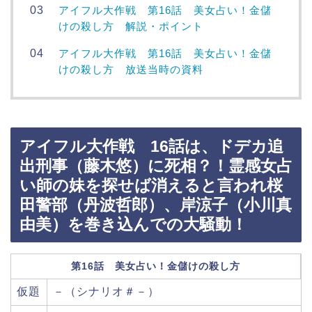
アイフル大作戦 第16話 美女占い！金儲
けの殺し方 解説・ポイント
アイフル大作戦 第16話 美女占い！金儲
けの殺し方 放送当時の資料
アイフル大作戦 16話は、ドデカ追
出刑事（藤木悠）に死相？！霊感女占
い師の妹を探せば消えると言われ桜
田警部（丹波哲郎）、岸涼子（小川真
由美）を巻き込んでの大騒動！
第16話 美女占い！金儲けの殺し方
仮題
－（シナリオ＃－）