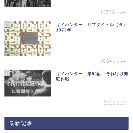
10598
view
20
キイハンター サブタイトル（６）
1973年
10046
view
21
キイハンター 第54話 それ行け発
狂作戦
9613
view
最新記事