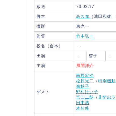
放送
73.02.17
脚本
高久進
（池田和雄、
撮影
東光一
監督
竹本弘一
役名（台本）
－
出演
－
啓子
－
主演
風間洋介
南原宏治
松原光二
（
特別機動
森秋子
ゲスト
野村けい子
宮口二朗
（
非情のラ
田中浩
木村修