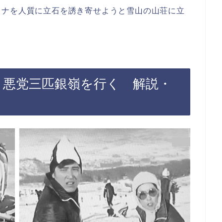
レナを人質に立石を誘き寄せようと雪山の山荘に立
 悪党三匹銀嶺を行く 解説・