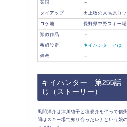
某国
－
タイアップ
田上牧の入高原ロッ
ロケ地
長野県中野スキー場
類似作品
－
番組設定
キイハンターとは
備考
－
キイハンター 第255話
じ（ストーリー）
風間洋介は津川啓子と壇俊介を伴って信
間はスキー場で知り合ったレナという娘