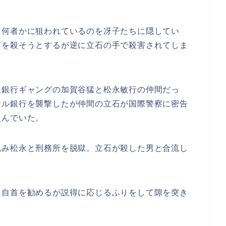
は何者かに狙われているのを冴子たちに隠してい
石を殺そうとするが逆に立石の手で殺害されてしま
組銀行ギャングの加賀谷猛と松永敏行の仲間だっ
ナル銀行を襲撃したが仲間の立石が国際警察に密告
恨んでいた。
睨み松永と刑務所を脱獄。立石が殺した男と合流し
に自首を勧めるが説得に応じるふりをして隙を突き