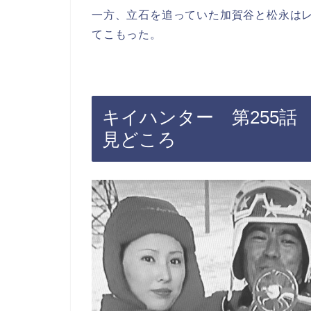
一方、立石を追っていた加賀谷と松永は
てこもった。
キイハンター 第255話
見どころ