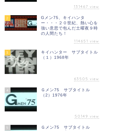
131467
view
Gメン75、キイハンタ
2
ー・・・２０世紀、熱い心を
強い意思で包んだ土曜夜９時
の人間たち！
114651
view
キイハンター サブタイトル
3
（１）1968年
63505
view
Ｇメン75 サブタイトル
4
（2）1976年
50149
view
Ｇメン75 サブタイトル
5