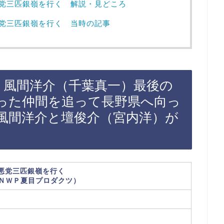
悪党三匹銀嶺を行く 解説・見どころ
悪党三匹銀嶺を行く 当時の記事
、風間洋介（千葉真一）最後の
った仲間を追って長野県へ向っ
風間洋介と壇俊介（宮内洋）が
 悪党三匹銀嶺を行く
ＮＷＰ夏目プロダクツ）