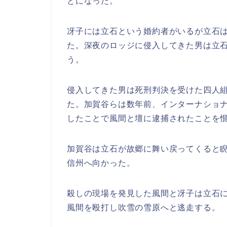
とになった。
冴子には立石という婚約者がいるが立石
た。深夜のロッジに侵入してきた男は立
う。
侵入してきた男は死刑判決を受けた四人
た。加賀谷らは数年前、インターナショ
したことで風間と壇に逮捕されたことを
加賀谷は立石が故郷に舞い戻ってくると
信州へ向かった。
殺しの現場を発見した風間と冴子は立石
風間を殴打し吹雪の雪原へと逃走する。