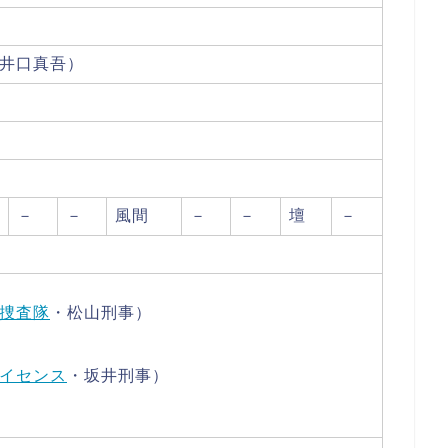
井口真吾）
－
－
風間
－
－
壇
－
捜査隊
・松山刑事）
イセンス
・坂井刑事）