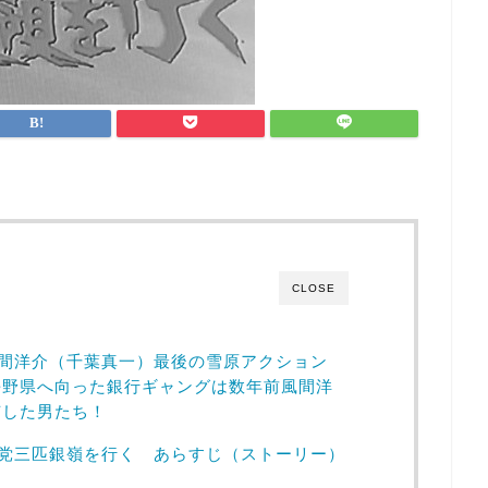
CLOSE
風間洋介（千葉真一）最後の雪原アクション
長野県へ向った銀行ギャングは数年前風間洋
捕した男たち！
悪党三匹銀嶺を行く あらすじ（ストーリー）