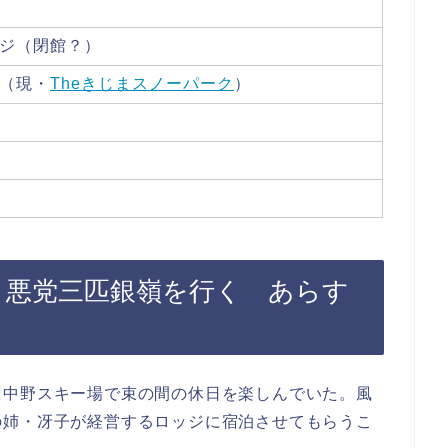
ジ（閉館？）
（現・
Theきじまスノーパーク
）
 悪党三匹銀嶺を行く あらす
州中野スキー場で束の間の休日を楽しんでいた。風
の姉・冴子が経営するロッジに宿泊させてもらうこ