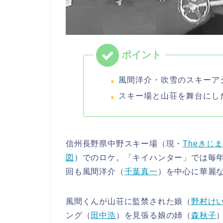
風間洋介・吹雪のスキーア
スキー場と山荘を舞台にし
信州長野県中野スキー場（現・
Theきじ
図
）でのロケ。「キイハンター」では毎
回も風間洋介（
千葉真一
）を中心に華麗
風間くんが山荘に監禁された娘（
野村け
ング（
田中浩
）を見張る娘の姉（
森秋子