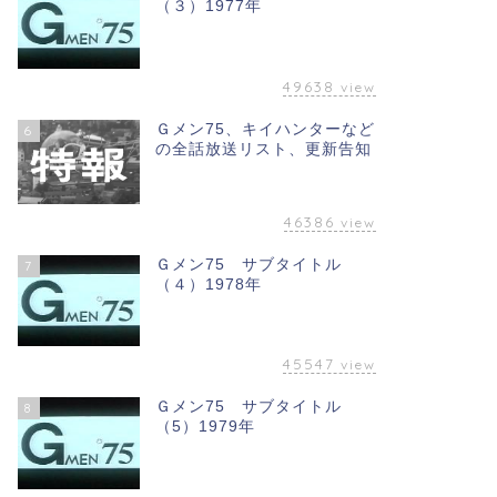
（３）1977年
49638
view
Ｇメン75、キイハンターなど
6
の全話放送リスト、更新告知
46386
view
Ｇメン75 サブタイトル
7
（４）1978年
45547
view
Ｇメン75 サブタイトル
8
（5）1979年