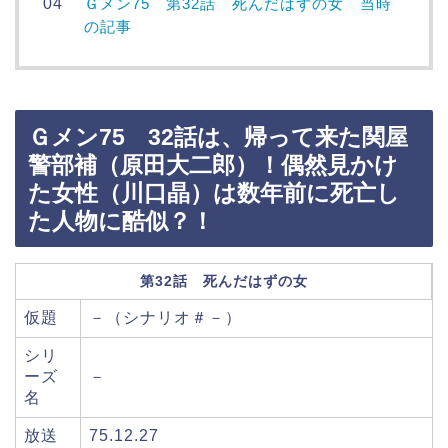
Ｇメン75 第32話 死んだはずの女 当時
の記事
Ｇメン75 32話は、帰って来た関屋
警部補（原田大二郎）！偶然見かけ
た女性（川口晶）は数年前に死亡し
た人物に酷似？！
第32話 死んだはずの女
仮題
－（シナリオ＃－）
シリ
ーズ
－
名
放送
75.12.27