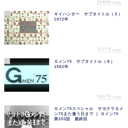
26446
view
14
キイハンター サブタイトル（５）
1972年
21773
view
15
Ｇメン75 サブタイトル（８）
1982年
18975
view
16
Ｇメン75スペシャル サヨナラＧメ
ン75また逢う日まで ｜ Ｇメン75
第355話 最終回