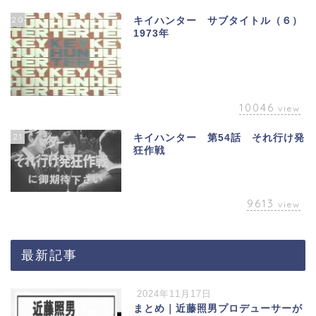
20
キイハンター サブタイトル（６）
1973年
10046
view
21
キイハンター 第54話 それ行け発
狂作戦
9613
view
最新記事
2024年11月17日
まとめ｜近藤照男プロデューサーが