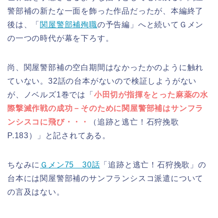
警部補の新たな一面を飾った作品だったが、本編終了
後は、「
関屋警部補殉職
の予告編」へと続いてＧメン
の一つの時代が幕を下ろす。
尚、関屋警部補の空白期間はなかったかのように触れ
ていない。32話の台本がないので検証しようがない
が、ノベルズ1巻では「
小田切が指揮をとった麻薬の水
際撃滅作戦の成功－そのために関屋警部補はサンフラ
ンシスコに飛び・・・
（追跡と逃亡！石狩挽歌
P.183）」と記されてある。
ちなみに
Ｇメン75 30話
「追跡と逃亡！石狩挽歌」の
台本には関屋警部補のサンフランシスコ派遣について
の言及はない。