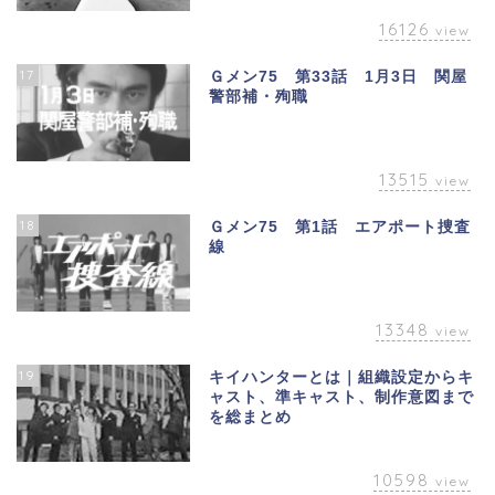
16126
view
17
Ｇメン75 第33話 1月3日 関屋
警部補・殉職
13515
view
18
Ｇメン75 第1話 エアポート捜査
線
13348
view
19
キイハンターとは｜組織設定からキ
ャスト、準キャスト、制作意図まで
を総まとめ
10598
view