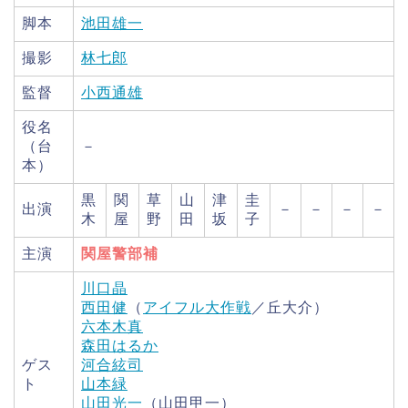
脚本
池田雄一
撮影
林七郎
監督
小西通雄
役名
（台
－
本）
黒
関
草
山
津
圭
出演
－
－
－
－
木
屋
野
田
坂
子
主演
関屋警部補
川口晶
西田健
（
アイフル大作戦
／丘大介）
六本木真
森田はるか
ゲス
河合絃司
ト
山本緑
山田光一
（山田甲一）