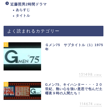
近藤照男2時間ドラマ
あらすじ
タイトル
よく読まれるカテゴリー
1
Ｇメン75 サブタイトル（1）1975
年
131498
view
2
Gメン75、キイハンター・・・２０
世紀、熱い心を強い意思で包んだ土
曜夜９時の人間たち！
114674
view