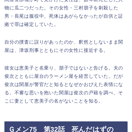
物に瓜二つだった。その女性・三村朋子を刺殺した
男・長尾は服役中。死体はあがらなかったが自供と証
拠で罪は確定していた。
自分の捜査に誤りがあったのか、釈然としないまま関
屋は、津坂刑事とともにその女性に接近する。
彼女は恵美子と名乗り、朋子ではないと告げる。夫の
俊次とともに屋台のラーメン屋を経営していた。だが
俊次は関屋が警官だと知るとなぜかおびえた表情にな
る。不審な思いを抱いた関屋は俊次の戸籍を調べ、そ
こに妻として恵美子の名がないことを知る。
Ｇメン75 第32話 死んだはずの