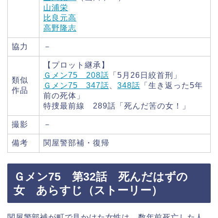
山浦栄
比良元高
高野隆志
協力
－
【プロット継承】
Ｇメン75 208話
「5月26日絞首刑」
類似
Ｇメン75 347話
、
348話
「生き返った5年
作品
前の死体」
特捜最前線 289話「死んだ筈の女！」
撮影
－
備考
関屋警部補・復帰
Ｇメン75 第32話 死んだはずの
女 あらすじ（ストーリー）
関屋警部補が町で見かけた女性は、数年前死亡した人