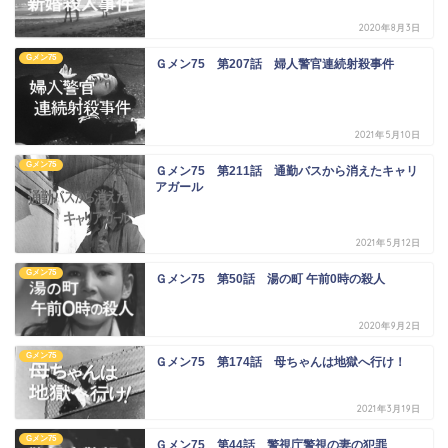
2020年8月3日
Gメン75
Ｇメン75 第207話 婦人警官連続射殺事件
2021年5月10日
Gメン75
Ｇメン75 第211話 通勤バスから消えたキャリ
アガール
2021年5月12日
Gメン75
Ｇメン75 第50話 湯の町 午前0時の殺人
2020年9月2日
Gメン75
Ｇメン75 第174話 母ちゃんは地獄へ行け！
2021年3月19日
Gメン75
Ｇメン75 第44話 警視庁警視の妻の犯罪