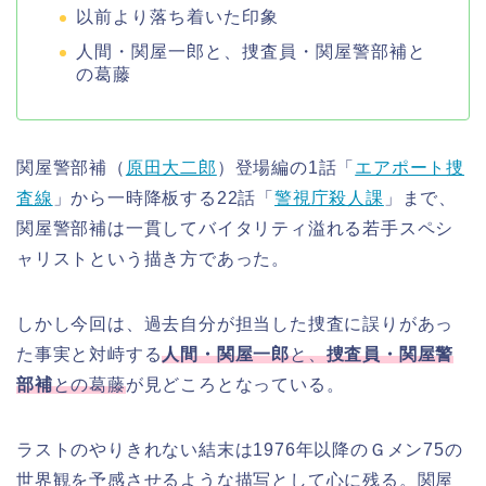
以前より落ち着いた印象
人間・関屋一郎と、捜査員・関屋警部補と
の葛藤
関屋警部補（
原田大二郎
）登場編の1話「
エアポート捜
査線
」から一時降板する22話「
警視庁殺人課
」まで、
関屋警部補は一貫してバイタリティ溢れる若手スペシ
ャリストという描き方であった。
しかし今回は、過去自分が担当した捜査に誤りがあっ
た事実と対峙する
人間・関屋一郎
と、
捜査員・関屋警
部補
との葛藤
が見どころとなっている。
ラストのやりきれない結末は1976年以降のＧメン75の
世界観を予感させるような描写として心に残る。関屋