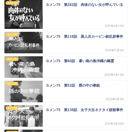
Gメン75
Ｇメン75 第282話 肉体のない女が呼んでいる
2021年6月15日
Gメン75
Ｇメン75 第118話 黒人兵カービン銃乱射事件
2020年11月6日
Gメン75
Ｇメン75 第60話 暑い南の島沖縄の幽霊
2020年9月15日
Gメン75
Ｇメン75 第52話 唇の中の拳銃
2020年9月3日
Gメン75
Ｇメン75 第139話 女子大生ネクタイ絞殺事件
2021年2月20日