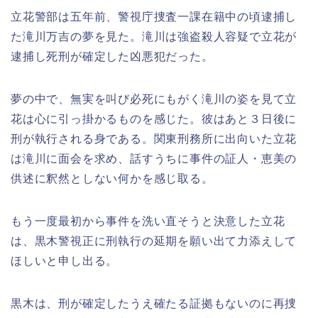
立花警部は五年前、警視庁捜査一課在籍中の頃逮捕し
た滝川万吉の夢を見た。滝川は強盗殺人容疑で立花が
逮捕し死刑が確定した凶悪犯だった。
夢の中で、無実を叫び必死にもがく滝川の姿を見て立
花は心に引っ掛かるものを感じた。彼はあと３日後に
刑が執行される身である。関東刑務所に出向いた立花
は滝川に面会を求め、話すうちに事件の証人・恵美の
供述に釈然としない何かを感じ取る。
もう一度最初から事件を洗い直そうと決意した立花
は、黒木警視正に刑執行の延期を願い出て力添えして
ほしいと申し出る。
黒木は、刑が確定したうえ確たる証拠もないのに再捜