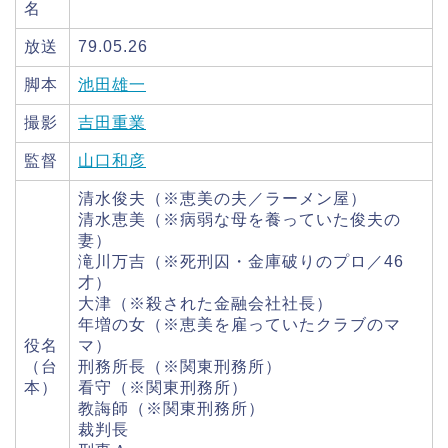
名
放送
79.05.26
脚本
池田雄一
撮影
吉田重業
監督
山口和彦
清水俊夫（※恵美の夫／ラーメン屋）
清水恵美（※病弱な母を養っていた俊夫の
妻）
滝川万吉（※死刑囚・金庫破りのプロ／46
才）
大津（※殺された金融会社社長）
年増の女（※恵美を雇っていたクラブのマ
役名
マ）
（台
刑務所長（※関東刑務所）
本）
看守（※関東刑務所）
教誨師（※関東刑務所）
裁判長