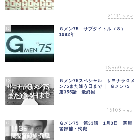
21411
view
15
Ｇメン75 サブタイトル（８）
1982年
18960
view
16
Ｇメン75スペシャル サヨナラＧメ
ン75また逢う日まで ｜ Ｇメン75
第355話 最終回
16103
view
17
Ｇメン75 第33話 1月3日 関屋
警部補・殉職