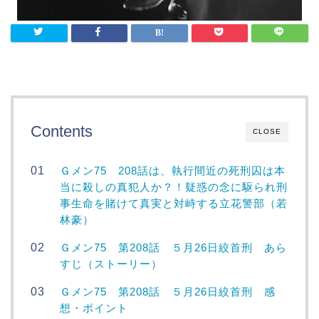
Contents
CLOSE
Ｇメン75 208話は、執行間近の死刑囚は本
当に殺しの真犯人か？！疑惑の念に駆られ刑
事生命を賭けて真実と対峙する立花警部（若
林豪）
Ｇメン75 第208話 ５月26日絞首刑 あら
すじ（ストーリー）
Ｇメン75 第208話 ５月26日絞首刑 感
想・ポイント