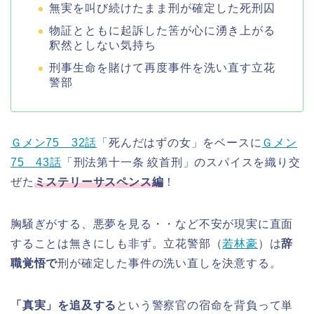
無実を叫び続けたまま刑が確定した死刑囚
物証とともに起訴した筈が心に湧き上がる
釈然としない気持ち
刑事生命を賭けて再度事件を洗い直す立花
警部
Ｇメン75 32話
「死んだはずの女」をベースに
Ｇメン
75 43話
「刑法第十一条 絞首刑」のスパイスを織り交
ぜた
ミステリーサスペンス編
！
胸騒ぎがする、悪夢を見る・・など不安が現実に直面
することは無きにしも非ず。立花警部（
若林豪
）は
辞
職覚悟で
刑が確定した事件の洗い直しを決意する。
「真実」を追及する
という警察官の宿命を背負って単