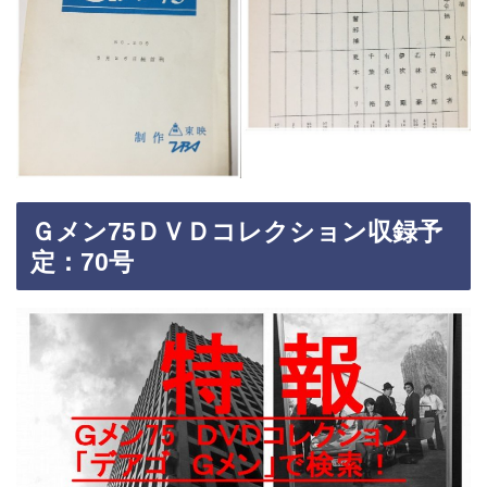
Ｇメン75ＤＶＤコレクション収録予
定：70号