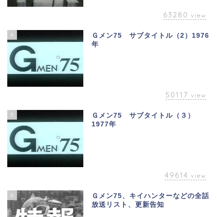
63280
view
4
Ｇメン75 サブタイトル（2）1976
年
50117
view
5
Ｇメン75 サブタイトル（３）
1977年
49614
view
6
Ｇメン75、キイハンターなどの全話
放送リスト、更新告知