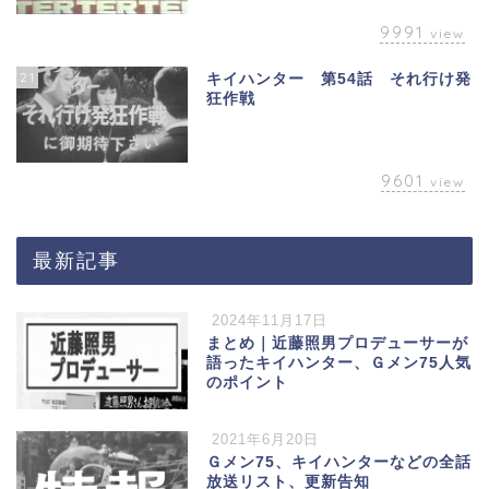
9991
view
21
キイハンター 第54話 それ行け発
狂作戦
9601
view
最新記事
2024年11月17日
まとめ｜近藤照男プロデューサーが
語ったキイハンター、Ｇメン75人気
のポイント
2021年6月20日
Ｇメン75、キイハンターなどの全話
放送リスト、更新告知