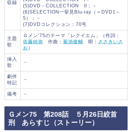
収録
(5)DVD－COLLECTION II：－
(6)SELECTION一挙見Blu-ray（＝DVD1～
5）：－
(7)DVDコレクション：70号
Ｇメン’75のテーマ「レクイエム」（作詞：
主題
佐藤純弥
作曲：
菊池俊輔
唄：
ささきいさ
歌
お
）
挿入
－
歌
劇伴
－
特記
備考
－
Ｇメン75 第208話 ５月26日絞首
刑 あらすじ（ストーリー）