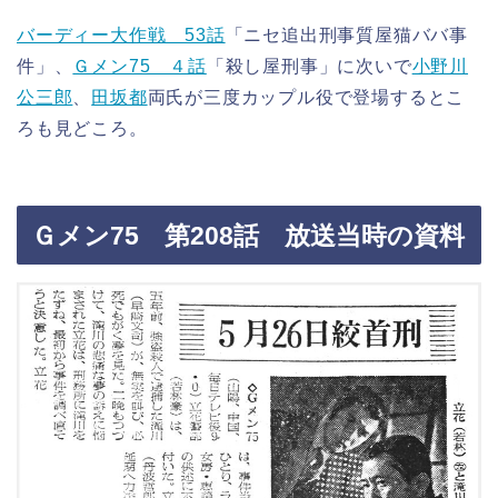
バーディー大作戦 53話
「ニセ追出刑事質屋猫ババ事
件」、
Ｇメン75 ４話
「殺し屋刑事」に次いで
小野川
公三郎
、
田坂都
両氏が三度カップル役で登場するとこ
ろも見どころ。
Ｇメン75 第208話 放送当時の資料