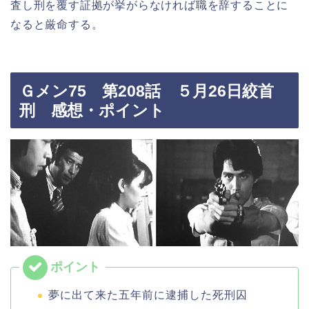
査し刑を覆す証拠が挙がらなければ職を辞することに
なると厳命する。
Ｇメン75 第208話 ５月26日絞首
刑 感想・ポイント
夢に出て来た五年前に逮捕した死刑囚