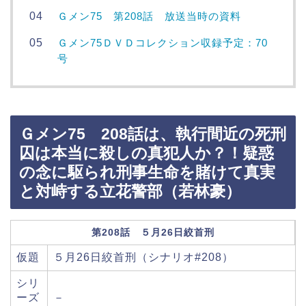
Ｇメン75 第208話 放送当時の資料
Ｇメン75ＤＶＤコレクション収録予定：70
号
Ｇメン75 208話は、執行間近の死刑
囚は本当に殺しの真犯人か？！疑惑
の念に駆られ刑事生命を賭けて真実
と対峙する立花警部（若林豪）
第208話 ５月26日絞首刑
仮題
５月26日絞首刑（シナリオ#208）
シリ
ーズ
－