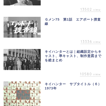
13502
view
18
Ｇメン75 第1話 エアポート捜査
線
13336
view
19
キイハンターとは｜組織設定からキ
ャスト、準キャスト、制作意図まで
を総まとめ
10580
view
20
キイハンター サブタイトル（６）
1973年