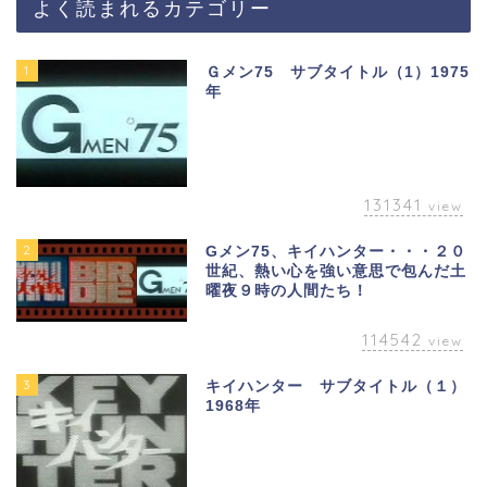
よく読まれるカテゴリー
1
Ｇメン75 サブタイトル（1）1975
年
131341
view
2
Gメン75、キイハンター・・・２０
世紀、熱い心を強い意思で包んだ土
曜夜９時の人間たち！
114542
view
3
キイハンター サブタイトル（１）
1968年