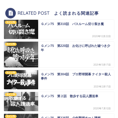
RELATED POST よく読まれる関連記事
Gメン75
Ｇメン75 第310話 バスルーム切り裂き魔
2020年12月22日
Gメン75
Ｇメン75 第220話 お化けに呼ばれた嘘つき少
年
2021年5月17日
Gメン75
Ｇメン75 第304話 プロ野球開幕 ナイター殺人
事件
2021年2月17日
Gメン75
Ｇメン75 第２話 散歩する囚人護送車
2020年7月12日
Gメン75
Ｇメン75 第225話 少年野球チーム誘拐