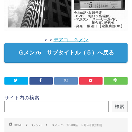
＞＞
デアゴ Ｇメン
Ｇメン75 サブタイトル（５）へ戻る
サイト内の検索
検索
HOME
Gメン75
Ｇメン75 第208話 ５月26日絞首刑