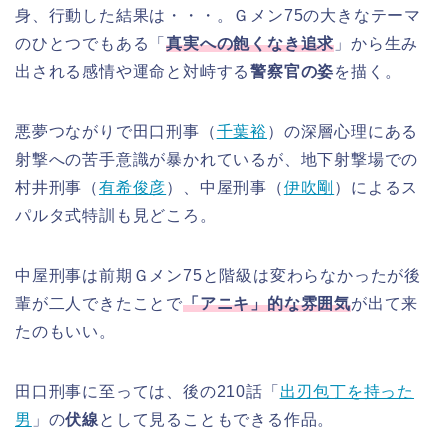
身、行動した結果は・・・。Ｇメン75の大きなテーマ
のひとつでもある「
真実への飽くなき追求
」から生み
出される感情や運命と対峙する
警察官の姿
を描く。
悪夢つながりで田口刑事（
千葉裕
）の深層心理にある
射撃への苦手意識が暴かれているが、地下射撃場での
村井刑事（
有希俊彦
）、中屋刑事（
伊吹剛
）によるス
パルタ式特訓も見どころ。
中屋刑事は前期Ｇメン75と階級は変わらなかったが後
輩が二人できたことで
「アニキ」的な雰囲気
が出て来
たのもいい。
田口刑事に至っては、後の210話「
出刃包丁を持った
男
」の
伏線
として見ることもできる作品。