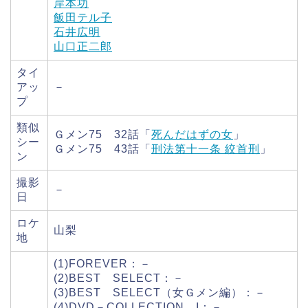
岸本功
飯田テル子
石井広明
山口正二郎
タイ
アッ
－
プ
類似
Ｇメン75 32話「
死んだはずの女
」
シー
Ｇメン75 43話「
刑法第十一条 絞首刑
」
ン
撮影
－
日
ロケ
山梨
地
(1)FOREVER：－
(2)BEST SELECT：－
(3)BEST SELECT（女Ｇメン編）：－
(4)DVD－COLLECTION I：－