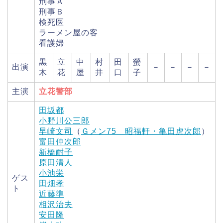
刑事Ａ
刑事Ｂ
検死医
ラーメン屋の客
看護婦
黒
立
中
村
田
螢
出演
－
－
－
－
木
花
屋
井
口
子
主演
立花警部
田坂都
小野川公三郎
早崎文司
（
Ｇメン75 昭福軒・亀田虎次郎
）
富田仲次郎
新橋耐子
原田清人
小池栄
ゲス
田畑孝
ト
近藤準
相沢治夫
安田隆