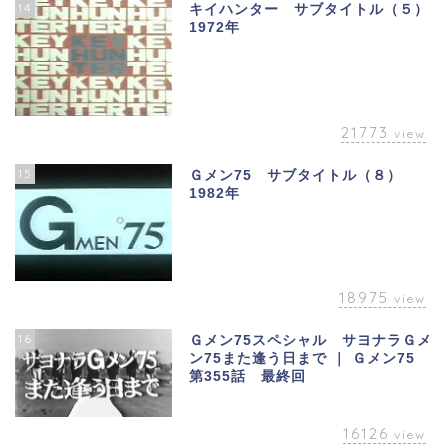
14
キイハンター サブタイトル（５）
1972年
21773
view
15
Ｇメン75 サブタイトル（８）
1982年
18975
view
16
Ｇメン75スペシャル サヨナラＧメ
ン75また逢う日まで ｜ Ｇメン75
第355話 最終回
16126
view