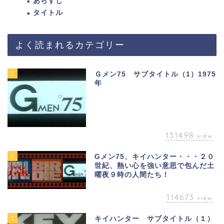
あらすじ
タイトル
よく読まれるカテゴリー
1
Ｇメン75 サブタイトル（1）1975
年
131498
view
2
Gメン75、キイハンター・・・２０
世紀、熱い心を強い意思で包んだ土
曜夜９時の人間たち！
114673
view
3
キイハンター サブタイトル（１）