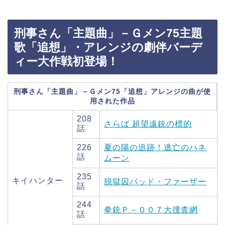
刑事さん「主題曲」－Ｇメン75主題
歌「追想」・アレンジの劇伴バーデ
ィー大作戦初登場！
刑事さん「主題曲」－Ｇメン75「追想」アレンジの曲が使
用された作品
208
さらば 超望遠銃の標的
話
226
夏の陽の追跡！逃亡のハネ
話
ムーン
235
キイハンター
脱獄囚バッド・ファーザー
話
244
拳銃Ｐ－００７大捜査網
話