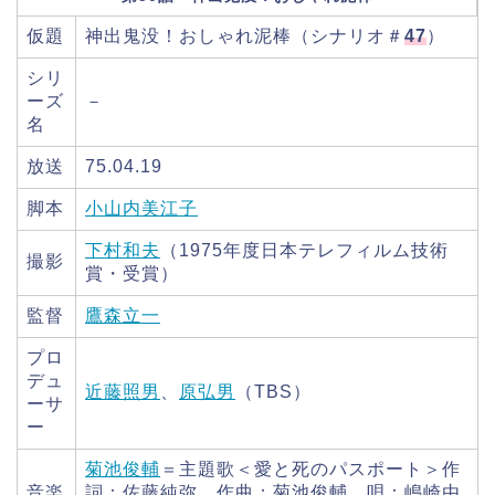
仮題
神出鬼没！おしゃれ泥棒（シナリオ＃
47
）
シリ
ーズ
－
名
放送
75.04.19
脚本
小山内美江子
下村和夫
（1975年度日本テレフィルム技術
撮影
賞・受賞）
監督
鷹森立一
プロ
デュ
近藤照男
、
原弘男
（TBS）
ーサ
ー
菊池俊輔
＝主題歌＜愛と死のパスポート＞作
音楽
詞：佐藤純弥 作曲：菊池俊輔 唄：嶋崎由