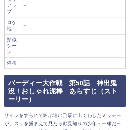
アッ
－
プ
ロケ
－
地
類似
シー
－
ン
備考
－
バーディー大作戦 第50話 神出鬼
没！おしゃれ泥棒 あらすじ（スト
ーリー）
サイフをすられて叫ぶ追出刑事に出くわしたミッチー
が、スリを捕まえて見たら顔見知りの少年・一雄だっ