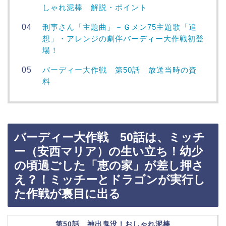
しゃれ泥棒 解説・ポイント
刑事さん「主題曲」－Ｇメン75主題歌「追
想」・アレンジの劇伴バーディー大作戦初登
場！
バーディー大作戦 第50話 放送当時の資
料
バーディー大作戦 50話は、ミッチ
ー（安西マリア）の生い立ち！幼少
の頃過ごした「恵の家」が差し押さ
え？！ミッチーとドラゴンが実行し
た作戦が裏目に出る
第50話 神出鬼没！おしゃれ泥棒