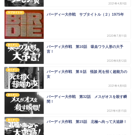
2021年4月9日
サブタイトル
バーディー大作戦 サブタイトル（２）1975年
2020年7月11日
あらすじ
バーディ大作戦 第10話 吸血ワラ人形の大予
言！
2020年8月12日
あらすじ
バーディ大作戦 第９話 怪談 死を招く超能力の
女
2021年4月8日
あらすじ
バーディー大作戦 第32話 メスがオスを殺す瞬
間！
2021年4月15日
あらすじ
バーディ大作戦 第15話 北極へ向って大追跡！