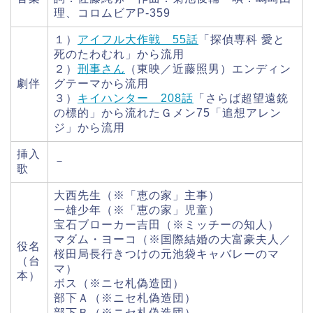
理、コロムビアP-359
１）
アイフル大作戦 55話
「探偵専科 愛と
死のたわむれ」から流用
２）
刑事さん
（東映／近藤照男）エンディン
劇伴
グテーマから流用
３）
キイハンター 208話
「さらば超望遠銃
の標的」から流れたＧメン75「追想アレン
ジ」から流用
挿入
－
歌
大西先生（※「恵の家」主事）
一雄少年（※「恵の家」児童）
宝石ブローカー吉田（※ミッチーの知人）
マダム・ヨーコ（※国際結婚の大富豪夫人／
役名
桜田局長行きつけの元池袋キャバレーのマ
（台
マ）
本）
ボス（※ニセ札偽造団）
部下Ａ（※ニセ札偽造団）
部下Ｂ（※ニセ札偽造団）