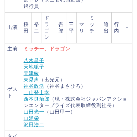
銀行員
ド
ミ
桜
裕
ラ
吾
三
マ
ッ
追
行
出演
－
田
二
ゴ
郎
平
リ
チ
出
内
ン
ー
主演
ミッチー、ドラゴン
八木昌子
天地聡子
天津敏
東晃声
（出光元）
神谷政浩
（神谷まさひろ）
ゲス
土山登士幸
ト
西本良治郎
（現・株式会社ジャパンアクショ
ンエンタープライズ代表取締役副社長）
山田光一
（山田甲一）
山浦栄
沢田浩二
タイ