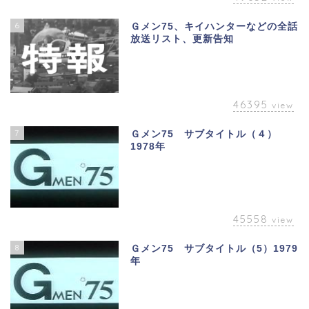
6
Ｇメン75、キイハンターなどの全話
放送リスト、更新告知
46395
view
7
Ｇメン75 サブタイトル（４）
1978年
45558
view
8
Ｇメン75 サブタイトル（5）1979
年