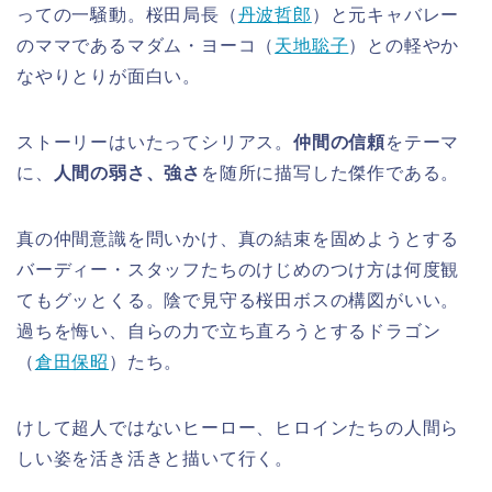
っての一騒動。桜田局長（
丹波哲郎
）と元キャバレー
のママであるマダム・ヨーコ（
天地聡子
）との軽やか
なやりとりが面白い。
ストーリーはいたってシリアス。
仲間の信頼
をテーマ
に、
人間の弱さ、強さ
を随所に描写した傑作である。
真の仲間意識を問いかけ、真の結束を固めようとする
バーディー・スタッフたちのけじめのつけ方は何度観
てもグッとくる。陰で見守る桜田ボスの構図がいい。
過ちを悔い、自らの力で立ち直ろうとするドラゴン
（
倉田保昭
）たち。
けして超人ではないヒーロー、ヒロインたちの人間ら
しい姿を活き活きと描いて行く。