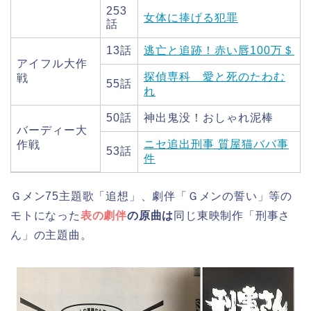
253
女体に捧げる犯罪
話
13話
逃亡と追跡！赤い唇100万＄
アイフル大作
探偵専科 愛と死のたわむ
戦
55話
れ
50話
神出鬼没！おしゃれ泥棒
バーディー大
ニセ追出刑事 質屋猫ババ事
作戦
53話
件
Ｇメン75主題歌「追想」、劇伴「Ｇメンの誓い」等の
モトになった
表の劇伴
の原曲は
同じ東映制作「刑事さ
ん」の主題曲。