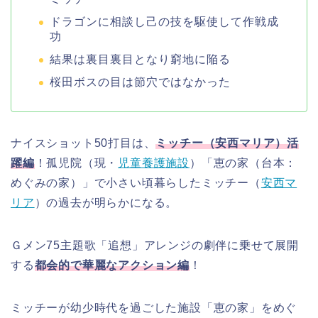
ドラゴンに相談し己の技を駆使して作戦成
功
結果は裏目裏目となり窮地に陥る
桜田ボスの目は節穴ではなかった
ナイスショット50打目は、
ミッチー（安西マリア）活
躍編
！孤児院（現・
児童養護施設
）「恵の家（台本：
めぐみの家）」で小さい頃暮らしたミッチー（
安西マ
リア
）の過去が明らかになる。
Ｇメン75主題歌「追想」アレンジの劇伴に乗せて展開
する
都会的で華麗なアクション編
！
ミッチーが幼少時代を過ごした施設「恵の家」をめぐ