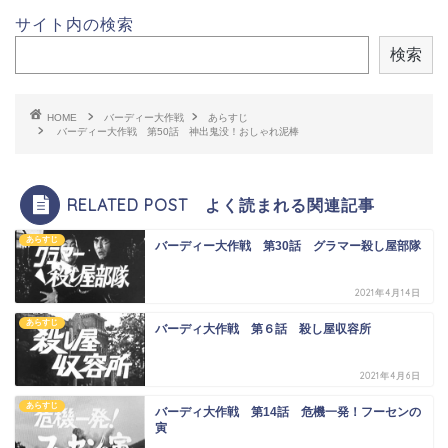
サイト内の検索
検索
HOME
バーディー大作戦
あらすじ
バーディー大作戦 第50話 神出鬼没！おしゃれ泥棒
RELATED POST よく読まれる関連記事
あらすじ
バーディー大作戦 第30話 グラマー殺し屋部隊
2021年4月14日
あらすじ
バーディ大作戦 第６話 殺し屋収容所
2021年4月6日
あらすじ
バーディ大作戦 第14話 危機一発！フーセンの
寅