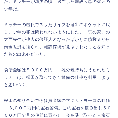
た。ミッチーが幼少の頃、過ごした施設＜恵の家＞の
少年だ。
ミッチーの機転でスッたサイフを追出のポケットに戻
し、少年の罪は問われないようにした。「恵の家」の
大西先生が他人の保証人となったばかりに債権者から
借金返済を迫られ、施設存続が危ぶまれたことを知っ
た故の出来心だった。
負債金額は５０００万円。一雄の気持ちにうたれたミ
ッチーは、桜田が取ってきた警備の仕事を利用しよう
と思いつく。
桜田の知り合いで今は資産家のマダム・ヨーコの時価
１３,０００万円の宝石警備。この宝石を盗み出し５０
００万円で昔の仲間に買わせ、金を受け取ったら宝石