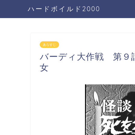
ハードボイルド2000
あらすじ
バーディ大作戦 第９
女