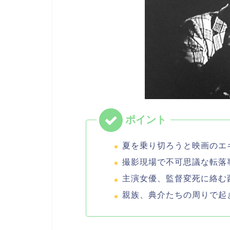
夏を乗り切ろうと映画のエ
撮影現場で不可思議な転落
主演女優、監督変死に絡む
親族、典介たちの周りで起