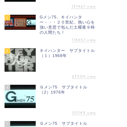
131467
view
Gメン75、キイハンタ
2
ー・・・２０世紀、熱い心を
強い意思で包んだ土曜夜９時
の人間たち！
114651
view
キイハンター サブタイトル
3
（１）1968年
63504
view
Ｇメン75 サブタイトル
4
（2）1976年
50149
view
Ｇメン75 サブタイトル
5