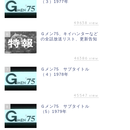
（３）1977年
49638
view
Ｇメン75、キイハンターなど
6
の全話放送リスト、更新告知
46386
view
Ｇメン75 サブタイトル
7
（４）1978年
45547
view
Ｇメン75 サブタイトル
8
（5）1979年