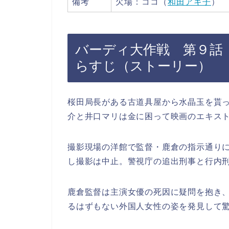
備考
欠場：ココ（
和田アキ子
）
バーディ大作戦 第９話
らすじ（ストーリー）
桜田局長がある古道具屋から水晶玉を貰
介と井口マリは金に困って映画のエキス
撮影現場の洋館で監督・鹿倉の指示通り
し撮影は中止。警視庁の追出刑事と行内
鹿倉監督は主演女優の死因に疑問を抱き
るはずもない外国人女性の姿を発見して