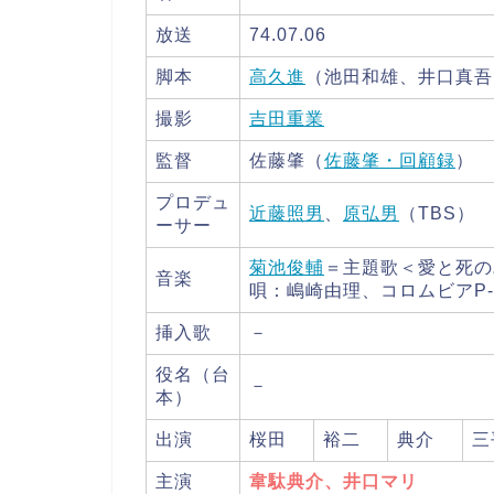
放送
74.07.06
脚本
高久進
（池田和雄、井口真吾
撮影
吉田重業
監督
佐藤肇（
佐藤肇・回顧録
）
プロデュ
近藤照男
、
原弘男
（TBS）
ーサー
菊池俊輔
＝主題歌＜愛と死
音楽
唄：嶋崎由理、コロムビアP-
挿入歌
－
役名（台
－
本）
出演
桜田
裕二
典介
三
主演
韋駄典介、井口マリ