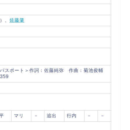
）、
佐藤肇
のパスポート＞作詞：佐藤純弥 作曲：菊池俊輔
359
平
マリ
－
追出
行内
－
－