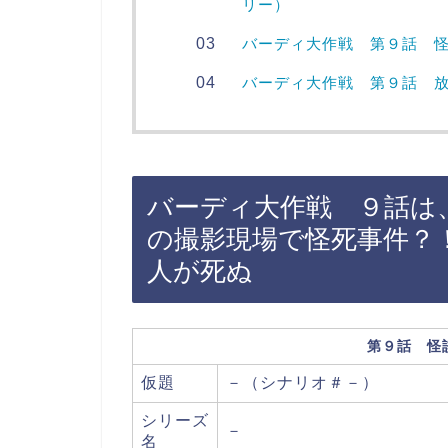
リー）
バーディ大作戦 第９話 怪
バーディ大作戦 第９話 
バーディ大作戦 ９話は
の撮影現場で怪死事件？
人が死ぬ
第９話 怪
仮題
－（シナリオ＃－）
シリーズ
－
名