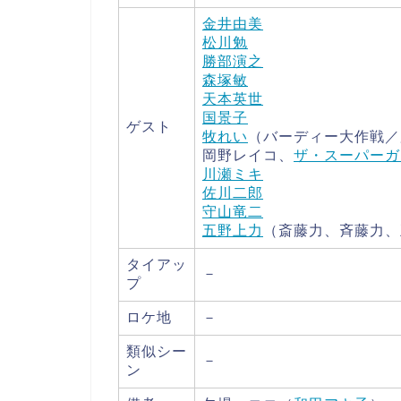
金井由美
松川勉
勝部演之
森塚敏
天本英世
国景子
ゲスト
牧れい
（バーディー大作戦／
岡野レイコ、
ザ・スーパーガ
川瀬ミキ
佐川二郎
守山竜二
五野上力
（斎藤力、斉藤力、
タイアッ
－
プ
ロケ地
－
類似シー
－
ン