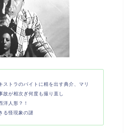
キストラのバイトに精を出す典介、マリ
事故が相次ぎ何度も撮り直し
西洋人形？！
きる怪現象の謎