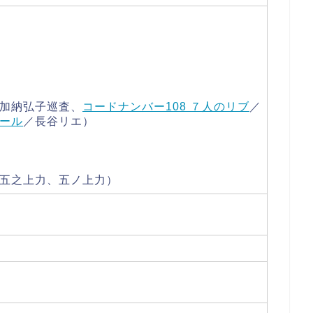
加納弘子巡査、
コードナンバー108 ７人のリブ
／
ール
／長谷リエ）
五之上力、五ノ上力）