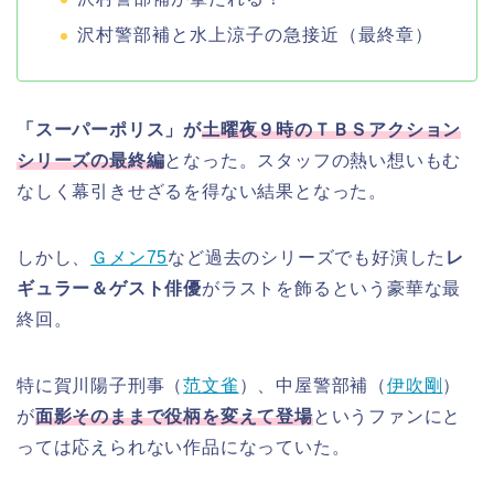
沢村警部補と水上涼子の急接近（最終章）
「スーパーポリス」が
土曜夜９時のＴＢＳアクション
シリーズの最終編
となった。スタッフの熱い想いもむ
なしく幕引きせざるを得ない結果となった。
しかし、
Ｇメン75
など過去のシリーズでも好演した
レ
ギュラー＆ゲスト俳優
がラストを飾るという豪華な最
終回。
特に賀川陽子刑事（
范文雀
）、中屋警部補（
伊吹剛
）
が
面影そのままで役柄を変えて登場
というファンにと
っては応えられない作品になっていた。