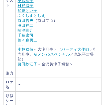
ゲス
小宮純子
ト
村野博子
加奈けい子
ふくしまとしえ
益田哲夫
（益田てつ）
澤田祥二
崎津隆介
千葉康司
佐々森勇二
—-
小林稔侍
＜大滝刑事＞（
バーディ大作戦
／行
内刑事、
Ｇメン75スペシャル
／鬼沢平吉警
部）
藤田紗江子
＜金沢美津子婦警＞
協力
－
ロケ
－
地
類似
シー
－