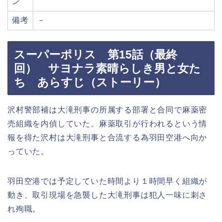
ン
備考
－
スーパーポリス 第15話（最終
回） サヨナラ素晴らしき男と女た
ち あらすじ（ストーリー）
沢村警部補は大滝刑事の所属する部署と合同で麻薬密
売組織を内偵していた。麻薬取引が行われるという情
報を得た沢村は大滝刑事と合流する為羽田空港へ向か
っていた。
羽田空港では予定していた時間より１時間早く組織が
動き、取引現場を急襲した大滝刑事は犯人一味に刺さ
れ殉職。