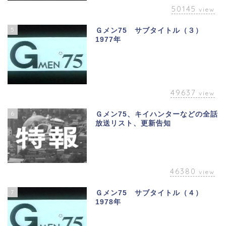
50145
view
5
Ｇメン75 サブタイトル（３）
1977年
49637
view
6
Ｇメン75、キイハンターなどの全話
放送リスト、更新告知
46380
view
7
Ｇメン75 サブタイトル（４）
1978年