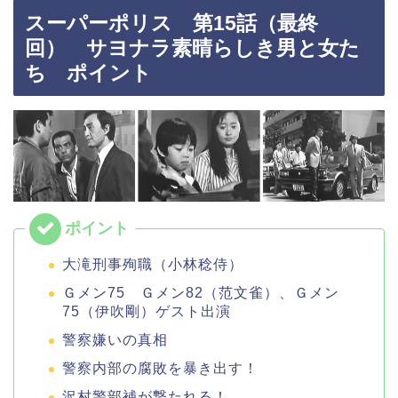
スーパーポリス 第15話（最終
回） サヨナラ素晴らしき男と女た
ち ポイント
大滝刑事殉職（小林稔侍）
Ｇメン75 Ｇメン82（范文雀）、Ｇメン
75（伊吹剛）ゲスト出演
警察嫌いの真相
警察内部の腐敗を暴き出す！
沢村警部補が撃たれる！