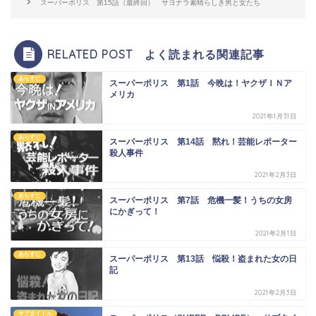
スーパーポリス 第15話（最終回） サヨナラ素晴らしき男と女たち
RELATED POST よく読まれる関連記事
あらすじ
スーパーポリス 第1話 今晩は！ヤクザＩＮア
メリカ
2021年1月31日
あらすじ
スーパーポリス 第14話 黙れ！芸能レポーター
殺人事件
2021年2月3日
あらすじ
スーパーポリス 第7話 危機一髪！うちの女房
にかぎって！
2021年2月1日
あらすじ
スーパーポリス 第13話 悩殺！盗まれた女の日
記
2021年2月3日
サブタイトル