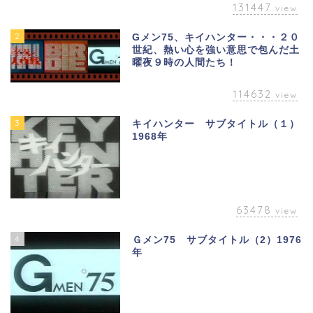
131447
view
2
Gメン75、キイハンター・・・２０
世紀、熱い心を強い意思で包んだ土
曜夜９時の人間たち！
114632
view
3
キイハンター サブタイトル（１）
1968年
63478
view
4
Ｇメン75 サブタイトル（2）1976
年