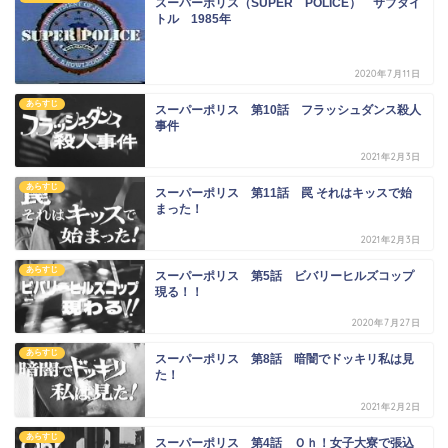
スーパーポリス（SUPER POLICE） サブタイ
トル 1985年
2020年7月11日
あらすじ
スーパーポリス 第10話 フラッシュダンス殺人
事件
2021年2月3日
あらすじ
スーパーポリス 第11話 罠 それはキッスで始
まった！
2021年2月3日
あらすじ
スーパーポリス 第5話 ビバリーヒルズコップ
現る！！
2020年7月27日
あらすじ
スーパーポリス 第8話 暗闇でドッキリ私は見
た！
2021年2月2日
あらすじ
スーパーポリス 第4話 Ｏｈ！女子大寮で張込