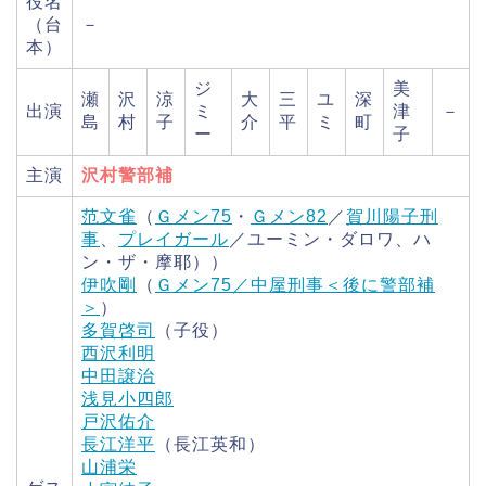
役名
（台
－
本）
ジ
美
瀬
沢
涼
大
三
ユ
深
出演
ミ
津
－
島
村
子
介
平
ミ
町
ー
子
主演
沢村警部補
范文雀
（
Ｇメン75
・
Ｇメン82
／
賀川陽子刑
事
、
プレイガール
／ユーミン・ダロワ、ハ
ン・ザ・摩耶））
伊吹剛
（
Ｇメン75／中屋刑事＜後に警部補
＞
）
多賀啓司
（子役）
西沢利明
中田譲治
浅見小四郎
戸沢佑介
長江洋平
（長江英和）
山浦栄