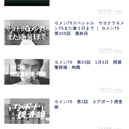
18974
view
16
Ｇメン75スペシャル サヨナラＧメ
ン75また逢う日まで ｜ Ｇメン75
第355話 最終回
16119
view
17
Ｇメン75 第33話 1月3日 関屋
警部補・殉職
13511
view
18
Ｇメン75 第1話 エアポート捜査
線
13346
view