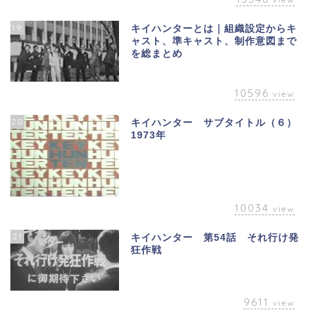
19
キイハンターとは｜組織設定からキ
ャスト、準キャスト、制作意図まで
を総まとめ
10596
view
20
キイハンター サブタイトル（６）
1973年
10034
view
21
キイハンター 第54話 それ行け発
狂作戦
9611
view