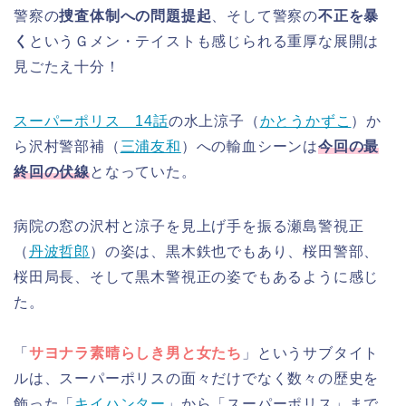
警察の
捜査体制への問題提起
、そして警察の
不正を暴
く
というＧメン・テイストも感じられる重厚な展開は
見ごたえ十分！
スーパーポリス 14話
の水上涼子（
かとうかずこ
）か
ら沢村警部補（
三浦友和
）への輸血シーンは
今回の最
終回の伏線
となっていた。
病院の窓の沢村と涼子を見上げ手を振る瀬島警視正
（
丹波哲郎
）の姿は、黒木鉄也でもあり、桜田警部、
桜田局長、そして黒木警視正の姿でもあるように感じ
た。
「
サヨナラ素晴らしき男と女たち
」というサブタイト
ルは、スーパーポリスの面々だけでなく数々の歴史を
飾った「
キイハンター
」から「スーパーポリス」まで