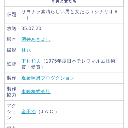
き男と女たち
サヨナラ素晴らしい男と女たち（シナリオ＃
仮題
－）
放送
85.07.20
脚本
酒井あきよし
撮影
林兆
下村和夫
（1975年度日本テレフィルム技術
監督
賞・受賞）
製作
近藤照男プロダクション
製作
東映株式会社
協力
アク
ショ
金田治
（J.A.C.）
ン