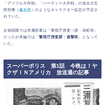
「アイフル大作戦」「バーディー大作戦」の追出大五
郎刑事（
藤木悠
）のようなキャラクター設定が予定さ
れていた。
企画段階では所属部署は「警視庁捜査一課・深町班」
だったが本編では「
警視庁捜査課・遊撃班
」となって
いた。
スーパーポリス 第1話 今晩は！ヤ
クザＩＮアメリカ 放送週の記事