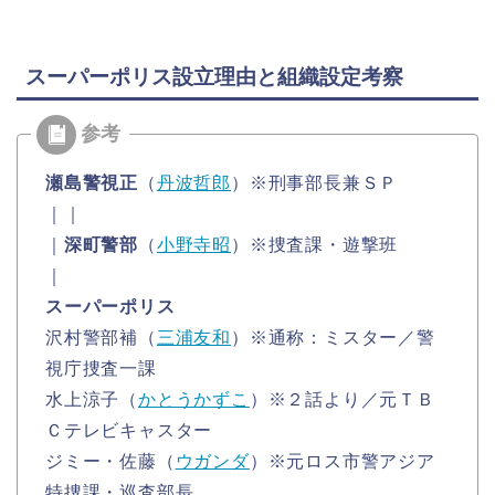
スーパーポリス設立理由と組織設定考察
瀬島警視正
（
丹波哲郎
）※刑事部長兼ＳＰ
｜｜
｜
深町警部
（
小野寺昭
）※捜査課・遊撃班
｜
スーパーポリス
沢村警部補（
三浦友和
）※通称：ミスター／警
視庁捜査一課
水上涼子（
かとうかずこ
）※２話より／元ＴＢ
Ｃテレビキャスター
ジミー・佐藤（
ウガンダ
）※元ロス市警アジア
特捜課・巡査部長