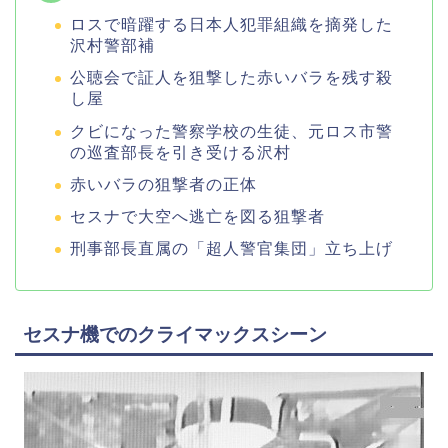
ロスで暗躍する日本人犯罪組織を摘発した
沢村警部補
公聴会で証人を狙撃した赤いバラを残す殺
し屋
クビになった警察学校の生徒、元ロス市警
の巡査部長を引き受ける沢村
赤いバラの狙撃者の正体
セスナで大空へ逃亡を図る狙撃者
刑事部長直属の「超人警官集団」立ち上げ
セスナ機でのクライマックスシーン