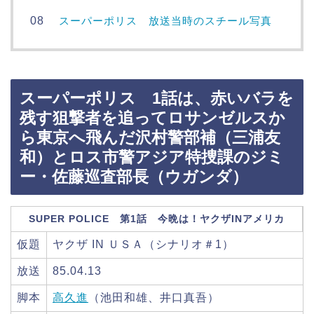
スーパーポリス 放送当時のスチール写真
スーパーポリス 1話は、赤いバラを
残す狙撃者を追ってロサンゼルスか
ら東京へ飛んだ沢村警部補（三浦友
和）とロス市警アジア特捜課のジミ
ー・佐藤巡査部長（ウガンダ）
SUPER POLICE 第1話 今晩は！ヤクザINアメリカ
仮題
ヤクザ IN ＵＳＡ（シナリオ＃1）
放送
85.04.13
脚本
高久進
（池田和雄、井口真吾）