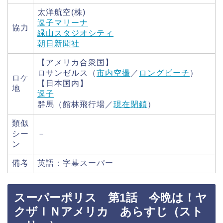
太洋航空(株)
逗子マリーナ
協力
緑山スタジオシティ
朝日新聞社
【アメリカ合衆国】
ロサンゼルス（
市内空撮
／
ロングビーチ
）
ロケ
【日本国内】
地
逗子
群馬（館林飛行場／
現在閉鎖
）
類似
シー
－
ン
備考
英語：字幕スーパー
スーパーポリス 第1話 今晩は！ヤ
クザＩＮアメリカ あらすじ（スト