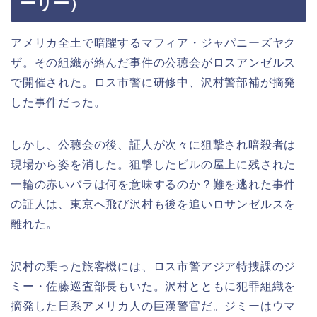
ーリー）
アメリカ全土で暗躍するマフィア・ジャパニーズヤク
ザ。その組織が絡んだ事件の公聴会がロスアンゼルス
で開催された。ロス市警に研修中、沢村警部補が摘発
した事件だった。
しかし、公聴会の後、証人が次々に狙撃され暗殺者は
現場から姿を消した。狙撃したビルの屋上に残された
一輪の赤いバラは何を意味するのか？難を逃れた事件
の証人は、東京へ飛び沢村も後を追いロサンゼルスを
離れた。
沢村の乗った旅客機には、ロス市警アジア特捜課のジ
ミー・佐藤巡査部長もいた。沢村とともに犯罪組織を
摘発した日系アメリカ人の巨漢警官だ。ジミーはウマ