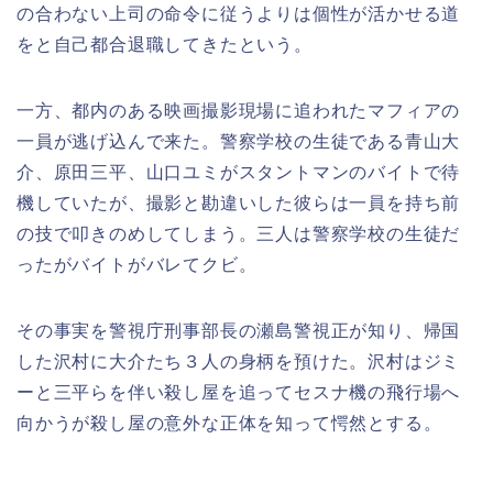
の合わない上司の命令に従うよりは個性が活かせる道
をと自己都合退職してきたという。
一方、都内のある映画撮影現場に追われたマフィアの
一員が逃げ込んで来た。警察学校の生徒である青山大
介、原田三平、山口ユミがスタントマンのバイトで待
機していたが、撮影と勘違いした彼らは一員を持ち前
の技で叩きのめしてしまう。三人は警察学校の生徒だ
ったがバイトがバレてクビ。
その事実を警視庁刑事部長の瀬島警視正が知り、帰国
した沢村に大介たち３人の身柄を預けた。沢村はジミ
ーと三平らを伴い殺し屋を追ってセスナ機の飛行場へ
向かうが殺し屋の意外な正体を知って愕然とする。