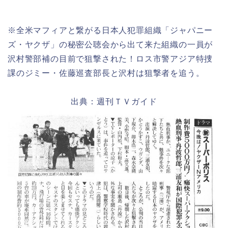
※全米マフィアと繋がる日本人犯罪組織「ジャパニー
ズ・ヤクザ」の秘密公聴会から出て来た組織の一員が
沢村警部補の目前で狙撃された！ロス市警アジア特捜
課のジミー・佐藤巡査部長と沢村は狙撃者を追う。
出典：週刊ＴＶガイド