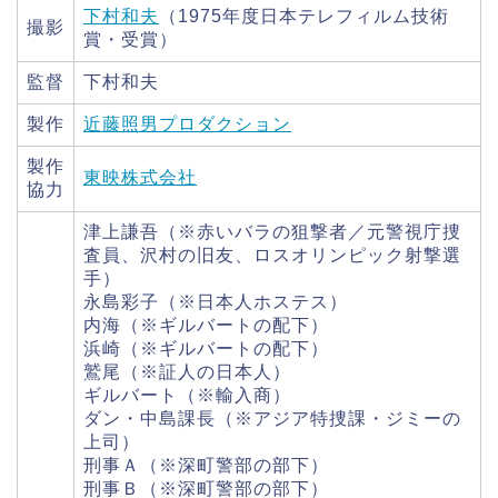
下村和夫
（1975年度日本テレフィルム技術
撮影
賞・受賞）
監督
下村和夫
製作
近藤照男プロダクション
製作
東映株式会社
協力
津上謙吾（※赤いバラの狙撃者／元警視庁捜
査員、沢村の旧友、ロスオリンピック射撃選
手）
永島彩子（※日本人ホステス）
内海（※ギルバートの配下）
浜崎（※ギルバートの配下）
鷲尾（※証人の日本人）
ギルバート（※輸入商）
ダン・中島課長（※アジア特捜課・ジミーの
上司）
刑事Ａ（※深町警部の部下）
刑事Ｂ（※深町警部の部下）