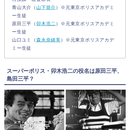
青山大介（
山下規介
）※元東京ポリスアカデミ
ー生徒
原田三平（
卯木浩二
）※元東京ポリスアカデミ
ー生徒
山口ユミ（
森永奈緒美
）※元東京ポリスアカデ
ミー生徒
スーパーポリス・卯木浩二の役名は原田三平、
島田三平？