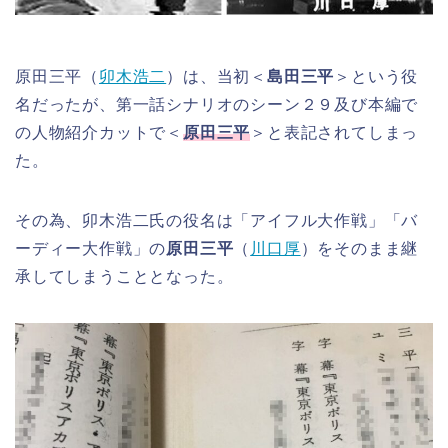
原田三平（
卯木浩二
）は、当初＜
島田三平
＞という役
名だったが、第一話シナリオのシーン２９及び本編で
の人物紹介カットで＜
原田三平
＞と表記されてしまっ
た。
その為、卯木浩二氏の役名は「アイフル大作戦」「バ
ーディー大作戦」の
原田三平
（
川口厚
）をそのまま継
承してしまうこととなった。