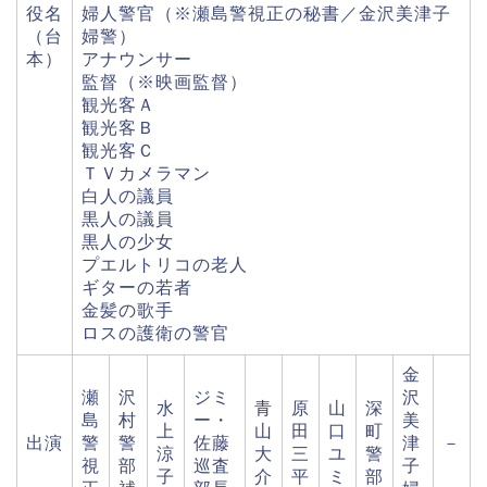
役名
婦人警官（※瀬島警視正の秘書／金沢美津子
（台
婦警）
本）
アナウンサー
監督（※映画監督）
観光客Ａ
観光客Ｂ
観光客Ｃ
ＴＶカメラマン
白人の議員
黒人の議員
黒人の少女
プエルトリコの老人
ギターの若者
金髪の歌手
ロスの護衛の警官
金
瀬
沢
ジミ
沢
水
青
原
山
深
島
村
ー・
美
上
山
田
口
町
出演
警
警
佐藤
津
－
涼
大
三
ユ
警
視
部
巡査
子
子
介
平
ミ
部