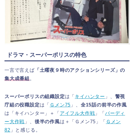
ドラマ・スーパーポリスの特色
一言で言えば
「土曜夜９時のアクションシリーズ」の
集大成番組
。
スーパーポリスの組織設定
は「
キイハンター
」、
警視
庁組の役職設定
は「
Ｇメン75
」、
全15話の前半の作風
は「キイハンター」＋「
アイフル大作戦
」「
バーディ
ー大作戦
」、
後半の作風
は＋「Ｇメン75」「
Ｇメン
82
」と感じる。