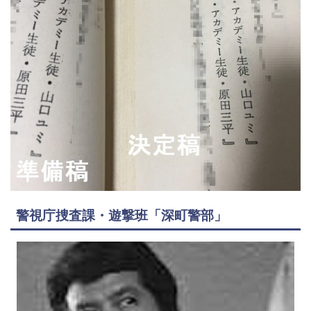
警視庁捜査課・遊撃班「深町警部」