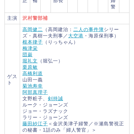
正
補
部長
婦
警
主演
沢村警部補
高岡健二
（高岡建治：
二人の事件簿
シリー
ズ・真樹一夫刑事／
大空港
・海原保刑事）
根本律子
（りっちゃん）
梅津栄
団巌
堀礼文
（堀弘一）
栗原敏
高橋利道
ゲス
山田一義
ト
菊池寿幸
阿部真理子
文野粧子、
剣持誠
ルーク・ジョーンズ
ジョー・ラズナック
ラリー・ジョーンズ
藤田紗江子
＜金沢美津子婦警／※瀬島警視正
の秘書・1話のみ「婦人警官」＞