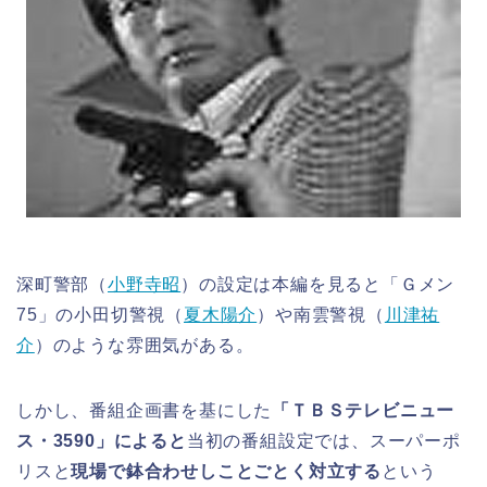
深町警部（
小野寺昭
）の設定は本編を見ると「Ｇメン
75」の小田切警視（
夏木陽介
）や南雲警視（
川津祐
介
）のような雰囲気がある。
しかし、番組企画書を基にした
「ＴＢＳテレビニュー
ス・3590」によると
当初の番組設定では、スーパーポ
リスと
現場で鉢合わせしことごとく対立する
という