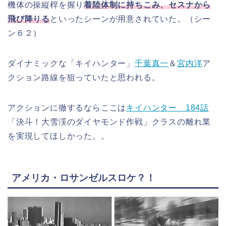
機体の操縦桿を握り
着陸体制に持ちこみ、セスナから
飛び降りる
といったシーンが用意されていた。（シー
ン６２）
ダイナミックな「キイハンター」
千葉真一
＆
宮内洋
ア
クション路線を狙っていたと思われる。
アクションに徹するならここは
キイハンター 184話
「決斗！大雪渓のダイヤモンド作戦」クラスの離れ業
を実現してほしかった。。
アメリカ・ロサンゼルスロケ？！