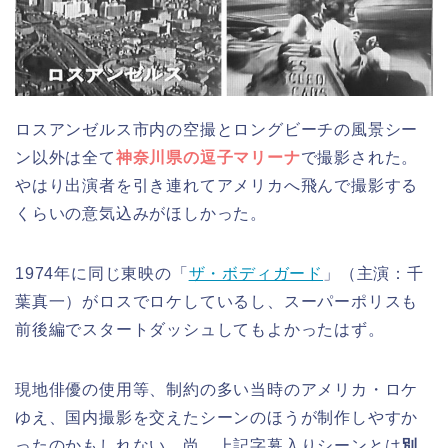
ロスアンゼルス市内の空撮とロングビーチの風景シー
ン以外は全て
神奈川県の逗子マリーナ
で撮影された。
やはり出演者を引き連れてアメリカへ飛んで撮影する
くらいの意気込みがほしかった。
1974年に同じ東映の「
ザ・ボディガード
」（主演：千
葉真一）がロスでロケしているし、スーパーポリスも
前後編でスタートダッシュしてもよかったはず。
現地俳優の使用等、制約の多い当時のアメリカ・ロケ
ゆえ、国内撮影を交えたシーンのほうが制作しやすか
ったのかもしれない。尚、上記字幕入りシーンとは
別