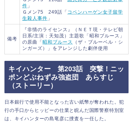
件
」
Ｇメン75 249話「
コペンハーゲン女子留学
生殺人事件
」
『非情のライセンス』（ＮＥＴ現・テレビ朝
日系/主演：天知茂）主題歌「昭和ブルース」
備考
の原曲「
昭和ブルース
（ザ・ブルーベル・シ
ンガーズ）」をアレンジした劇伴使用
キイハンター 第203話 突撃！ニッ
ポンどぶねずみ強盗団 あらすじ
（ストーリー）
日本銀行で使用不能となった古い紙幣が奪われた。犯
行の手口からヒッピーの仕業と睨んだ国際警察特別室
は、キイハンターの島竜彦に捜査を一任した。