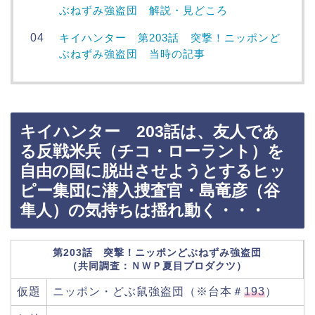
ぶねずみ強盗団 解説・見どころ
キイハンター 第203話 突撃！ニッポンど
ぶねずみ強盗団 当時の記事
キイハンター 203話は、友人であ
る反戦米兵（チコ・ローラント）を
自由の国に脱出させようとするヒッ
ピー集団に潜入捜査官・島竜彦（谷
隼人）の気持ちは揺れ動く・・・
第203話 突撃！ニッポンどぶねずみ強盗団
（共同調査：ＮＷＰ夏目プロダクツ）
仮題
ニッポン・どぶ鼠強盗団（※台本＃
193
）