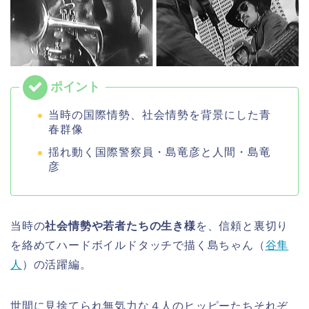
当時の国際情勢、社会情勢を背景にした青
春群像
揺れ動く国際警察員・島竜彦と人間・島竜
彦
当時の
社会情勢や若者たちの生き様
を、信頼と裏切り
を絡めてハードボイルドタッチで描く島ちゃん（
谷隼
人
）の活躍編。
世間に見捨てられ無気力な４人のヒッピーたちそれぞ