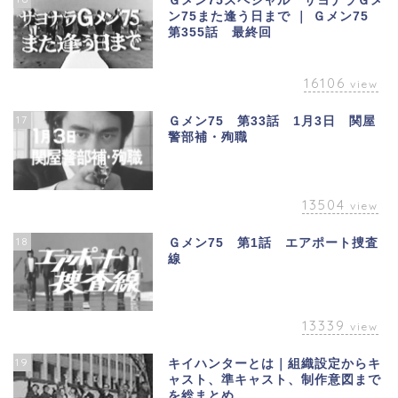
Ｇメン75スペシャル サヨナラＧメ
ン75また逢う日まで ｜ Ｇメン75
第355話 最終回
16106
view
17
Ｇメン75 第33話 1月3日 関屋
警部補・殉職
13504
view
18
Ｇメン75 第1話 エアポート捜査
線
13339
view
19
キイハンターとは｜組織設定からキ
ャスト、準キャスト、制作意図まで
を総まとめ