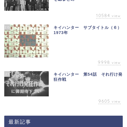
10584
view
20
キイハンター サブタイトル（６）
1973年
9998
view
21
キイハンター 第54話 それ行け発
狂作戦
9605
view
最新記事