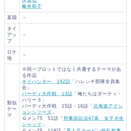
伊達弘
亀井和子
某国
－
タイ
アッ
－
プ
ロケ
－
地
※同一プロットではなく共通するテーマがあ
る作品
キイハンター 142話
「ハレンチ部隊全員集
合」
バーディ大作戦 13話
「俺たちはダーティ・
ハリー３」
類似
バーディ大作戦 15話・16話「
北海道アクシ
テー
ョンシリーズ
」
マ
Ｇメン75 51話「
刑事訴訟法47条 女子大生
ジャック
」
Ｇメン75 118話「
黒人兵カービン銃乱射事