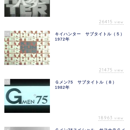
26415
view
14
キイハンター サブタイトル（５）
1972年
21475
view
15
Ｇメン75 サブタイトル（８）
1982年
18963
view
16