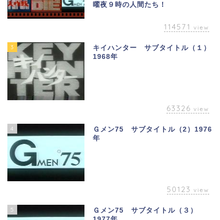
曜夜９時の人間たち！
114571
view
3
キイハンター サブタイトル（１）
1968年
63326
view
4
Ｇメン75 サブタイトル（2）1976
年
50123
view
5
Ｇメン75 サブタイトル（３）
1977年