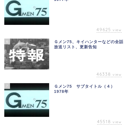
49625
view
6
Ｇメン75、キイハンターなどの全話
放送リスト、更新告知
46338
view
7
Ｇメン75 サブタイトル（４）
1978年
45518
view