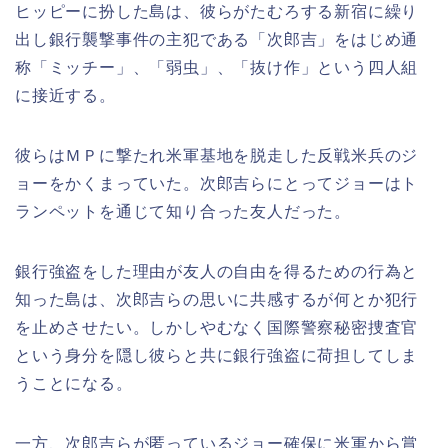
ヒッピーに扮した島は、彼らがたむろする新宿に繰り
出し銀行襲撃事件の主犯である「次郎吉」をはじめ通
称「ミッチー」、「弱虫」、「抜け作」という四人組
に接近する。
彼らはＭＰに撃たれ米軍基地を脱走した反戦米兵のジ
ョーをかくまっていた。次郎吉らにとってジョーはト
ランペットを通じて知り合った友人だった。
銀行強盗をした理由が友人の自由を得るための行為と
知った島は、次郎吉らの思いに共感するが何とか犯行
を止めさせたい。しかしやむなく国際警察秘密捜査官
という身分を隠し彼らと共に銀行強盗に荷担してしま
うことになる。
一方、次郎吉らが匿っているジョー確保に米軍から賞