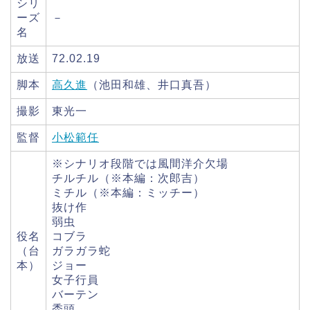
シリ
ーズ
－
名
放送
72.02.19
脚本
高久進
（池田和雄、井口真吾）
撮影
東光一
監督
小松範任
※シナリオ段階では風間洋介欠場
チルチル（※本編：次郎吉）
ミチル（※本編：ミッチー）
抜け作
弱虫
役名
コブラ
（台
ガラガラ蛇
本）
ジョー
女子行員
バーテン
禿頭