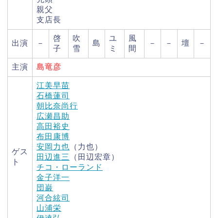
親父
支店長
啓
吹
ユ
風
出演
－
島
－
－
壇
－
子
雪
ミ
間
主演
島竜彦
江美早苗
石橋蓮司
朝比奈尚行
広瀬昌助
高田裕史
布田康博
安岡力也
（力也）
ゲス
田辺進三
（田辺宏章）
ト
チコ・ローランド
金子洋一
団巌
河合絃司
山浦栄