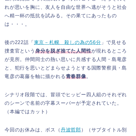
れが思いを胸に、友人を自由な世界へ逃がそうと社会
へ精一杯の抵抗を試みる。その果てにあったもの
は・・・。
後の222話「
東京－札幌 殺しの為の56分
」で見せる
捜査官という
身分を脱ぎ捨てた人間性
が現れるところ
が見所。仲間同士の熱い思いに共感する人間・島竜彦
と、犯行を思いとどまらせようとする国際警察員・島
竜彦の葛藤を軸に描かれる
青春群像
。
シナリオ段階では、冒頭でヒッピー四人組のそれぞれ
のシーンで名前の字幕スーパーが予定されていた。
（本編ではカット）
今回のお休みは、ボス（
丹波哲郎
）（サブタイトル別