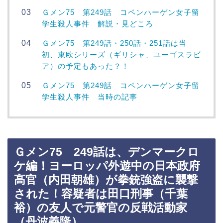
Ｇメン75 第249話 コペンハーゲン女子留
学生殺人事件 解説・見どころ
Ｇメン75 第249話・250話・251話は当
初、東欧シリーズ（ギリシャ、ユーゴスラビ
ア）の予定もあった？！
Ｇメン75 第249話 コペンハーゲン女子留
学生殺人事件 当時の記事
Ｇメン75 249話は、デンマークロ
ケ編！ヨーロッパ外遊中の日本政府
高官（内田朝雄）が拳銃強盗に襲撃
された！容疑者は田口刑事（千葉
裕）の友人で元警官の反戦活動家
（丹波義隆）