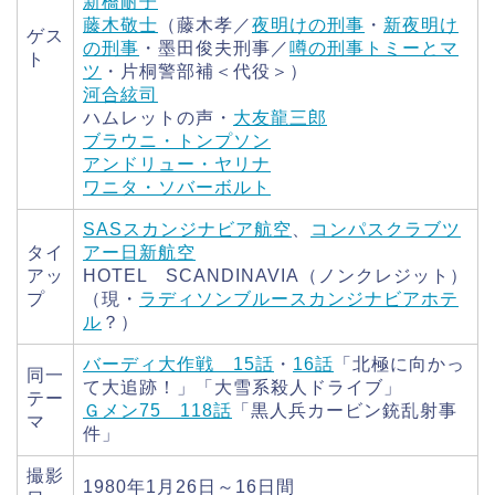
新橋耐子
藤木敬士
（藤木孝／
夜明けの刑事
・
新夜明け
ゲス
の刑事
・墨田俊夫刑事／
噂の刑事トミーとマ
ト
ツ
・片桐警部補＜代役＞）
河合絃司
ハムレットの声・
大友龍三郎
ブラウニ・トンプソン
アンドリュー・ヤリナ
ワニタ・ソバーボルト
SASスカンジナビア航空
、
コンパスクラブツ
タイ
アー日新航空
アッ
HOTEL SCANDINAVIA（ノンクレジット）
プ
（現・
ラディソンブルースカンジナビアホテ
ル
？）
バーディ大作戦 15話
・
16話
「北極に向かっ
同一
て大追跡！」「大雪系殺人ドライブ」
テー
Ｇメン75 118話
「黒人兵カービン銃乱射事
マ
件」
撮影
1980年1月26日～16日間