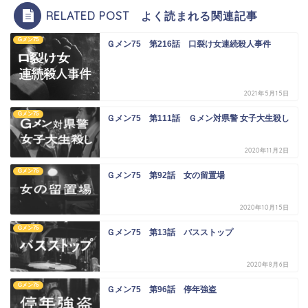
RELATED POST よく読まれる関連記事
Gメン75
Ｇメン75 第216話 口裂け女連続殺人事件
2021年5月15日
Gメン75
Ｇメン75 第111話 Ｇメン対県警 女子大生殺し
2020年11月2日
Gメン75
Ｇメン75 第92話 女の留置場
2020年10月15日
Gメン75
Ｇメン75 第13話 バスストップ
2020年8月6日
Gメン75
Ｇメン75 第96話 停年強盗