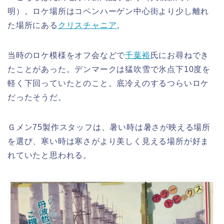
明）。ロケ場所はコペンハーゲン中心街より少し離れ
た場所にある
クリスチャニア
。
当時のロケ模様をオフ会などで
千葉裕
氏にお尋ねでき
たことがあった。デンマークは猛吹雪で氷点下10度を
軽く下回っていたとのこと。底冷えのするつらいロケ
だったそうだ。
Ｇメン75製作スタッフは、暑い時は暑さが映える場所
を選び、寒い時は寒さがより美しく見える場所が好ま
れていたと思われる。