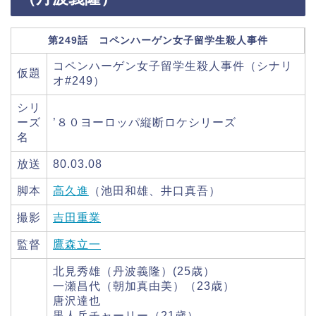
第249話 コペンハーゲン女子留学生殺人事件
コペンハーゲン女子留学生殺人事件（シナリ
仮題
オ#249）
シリ
ーズ
’８０ヨーロッパ縦断ロケシリーズ
名
放送
80.03.08
脚本
高久進
（池田和雄、井口真吾）
撮影
吉田重業
監督
鷹森立一
北見秀雄（丹波義隆）(25歳）
一瀬昌代（朝加真由美）（23歳）
唐沢達也
黒人兵チャーリー（21歳）