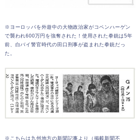
※ヨーロッパを外遊中の大物政治家がコペンハーゲン
で襲われ600万円を強奪された！使用された拳銃は5年
前、白バイ警官時代の田口刑事が盗まれた拳銃だっ
た。
※こちらは九州地方の新聞記事より（掲載新聞不