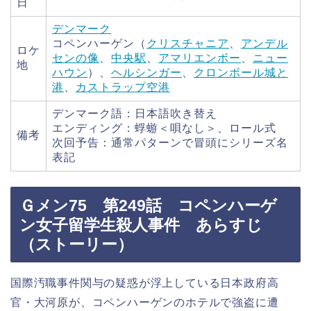
日
デンマーク
コペンハーゲン（
クリスチャニア
、
アンデル
ロケ
センの像
、
中央駅
、
アマリエンボー
、
ニュー
地
ハウン
）、
ヘルシンガー
、
クロンボール城と
港
、
カストラップ空港
デンマーク語：日本語吹き替え
エンディング：蜉蝣＜唄なし＞、ロール式
備考
次回予告：通常パターンで冒頭にシリーズ名
表記
Ｇメン75 第249話 コペンハーゲ
ン女子留学生殺人事件 あらすじ
（ストーリー）
国際汚職事件関与の疑惑が浮上している日本政府高
官・大河原が、コペンハーゲンのホテルで強盗に遭