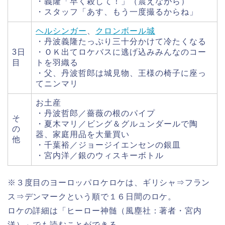
・義隆「早く殺して！」（震えながら）
・スタッフ「あす、もう一度撮るからね」
ヘルシンガー
、
クロンボール城
・丹波義隆たっぷり三十分かけて冷たくなる
3日
・ＯＫ出てロケバスに逃げ込みみんなのコー
目
トを羽織る
・父、丹波哲郎は城見物、王様の椅子に座っ
てニンマリ
お土産
・丹波哲郎／薔薇の根のパイプ
そ
・夏木マリ／ビング＆グルュンダールで陶
の
器、家庭用品を大量買い
他
・千葉裕／ジョージイエンセンの銀皿
・宮内洋／銀のウィスキーボトル
※３度目のヨーロッパロケロケは、ギリシャ⇒フラン
ス⇒デンマークという順で１６日間のロケ。
ロケの詳細は「ヒーロー神髄（風塵社：著者・宮内
洋）」でも読むことができる。