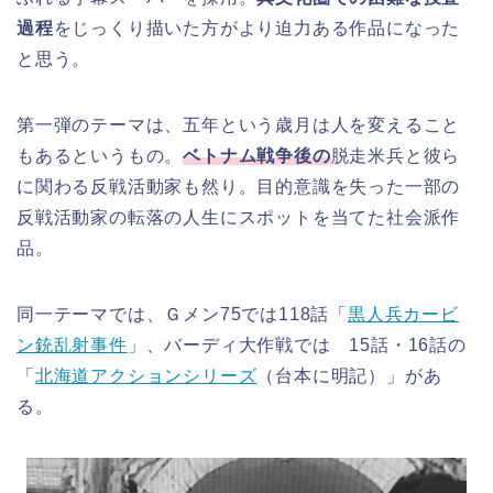
過程
をじっくり描いた方がより迫力ある作品になった
と思う。
第一弾のテーマは、五年という歳月は人を変えること
もあるというもの。
ベトナム戦争後の
脱走米兵と彼ら
に関わる反戦活動家も然り。目的意識を失った一部の
反戦活動家の転落の人生にスポットを当てた社会派作
品。
同一テーマでは、Ｇメン75では118話「
黒人兵カービ
ン銃乱射事件
」、バーディ大作戦では 15話・16話の
「
北海道アクションシリーズ
（台本に明記）」があ
る。