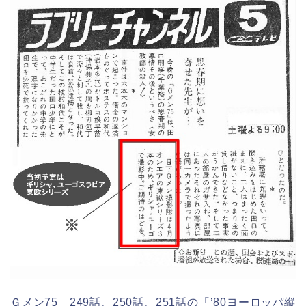
Ｇメン75 249話、250話、251話の「’80ヨーロッパ縦