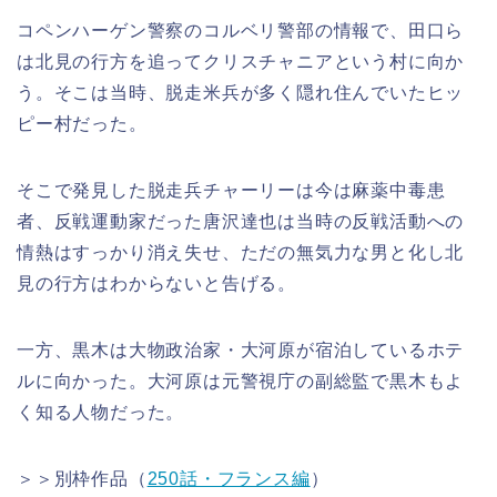
コペンハーゲン警察のコルベリ警部の情報で、田口ら
は北見の行方を追ってクリスチャニアという村に向か
う。そこは当時、脱走米兵が多く隠れ住んでいたヒッ
ピー村だった。
そこで発見した脱走兵チャーリーは今は麻薬中毒患
者、反戦運動家だった唐沢達也は当時の反戦活動への
情熱はすっかり消え失せ、ただの無気力な男と化し北
見の行方はわからないと告げる。
一方、黒木は大物政治家・大河原が宿泊しているホテ
ルに向かった。大河原は元警視庁の副総監で黒木もよ
く知る人物だった。
＞＞別枠作品（
250話・フランス編
）