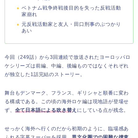
ベトナム戦争終戦後目的を失った反戦活動
家崩れ
元反戦活動家と友人・田口刑事のぶつかり
あい
今回（249話）から3回連続で放送されたヨーロッパロ
ケシリーズは前編、中編、後編ものではなくそれぞれ
が独立した1話完結のストーリー。
舞台もデンマーク、フランス、ギリシャと順番に変わ
る構成である。この頃の海外ロケ編は現地語が登場せ
ず、
全て日本語による吹き替
え
にしている点が残念。
せっかく海外へ行くのだから初期のように、臨場感あ
ふれる字幕スーパーを採用。
異文化圏での困難な捜査