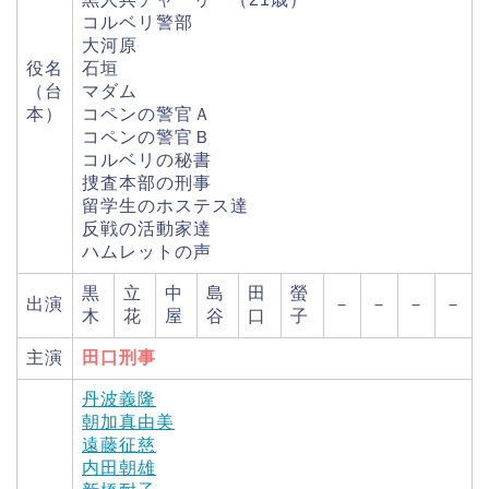
コルベリ警部
大河原
役名
石垣
（台
マダム
本）
コペンの警官Ａ
コペンの警官Ｂ
コルベリの秘書
捜査本部の刑事
留学生のホステス達
反戦の活動家達
ハムレットの声
黒
立
中
島
田
螢
出演
－
－
－
－
木
花
屋
谷
口
子
主演
田口刑事
丹波義隆
朝加真由美
遠藤征慈
内田朝雄