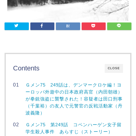
Contents
CLOSE
Ｇメン75 249話は、デンマークロケ編！ヨ
ーロッパ外遊中の日本政府高官（内田朝雄）
が拳銃強盗に襲撃された！容疑者は田口刑事
（千葉裕）の友人で元警官の反戦活動家（丹
波義隆）
Ｇメン75 第249話 コペンハーゲン女子留
学生殺人事件 あらすじ（ストーリー）