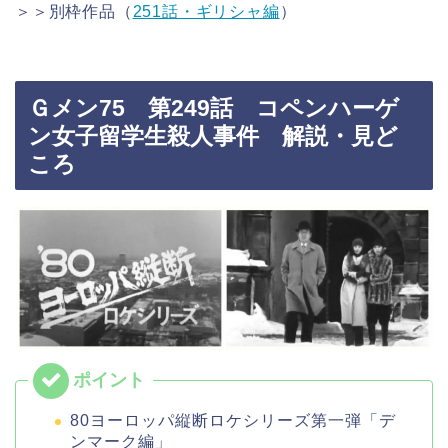
＞＞別枠作品（
251話・ギリシャ編
）
Ｇメン75 第249話 コペンハーゲ
ン女子留学生殺人事件 解説・見ど
ころ
80ヨーロッパ縦断ロケシリーズ第一弾「デ
ンマーク編」