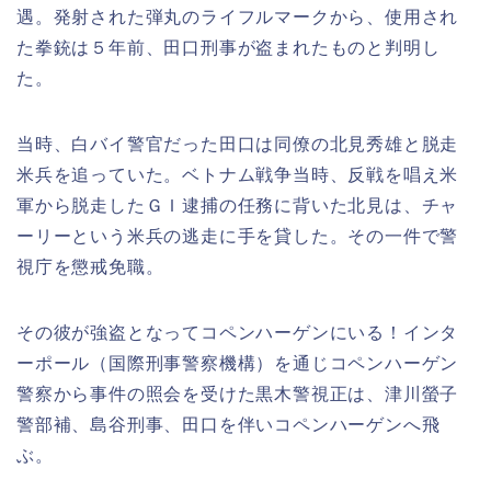
遇。発射された弾丸のライフルマークから、使用され
た拳銃は５年前、田口刑事が盗まれたものと判明し
た。
当時、白バイ警官だった田口は同僚の北見秀雄と脱走
米兵を追っていた。ベトナム戦争当時、反戦を唱え米
軍から脱走したＧＩ逮捕の任務に背いた北見は、チャ
ーリーという米兵の逃走に手を貸した。その一件で警
視庁を懲戒免職。
その彼が強盗となってコペンハーゲンにいる！インタ
ーポール（国際刑事警察機構）を通じコペンハーゲン
警察から事件の照会を受けた黒木警視正は、津川螢子
警部補、島谷刑事、田口を伴いコペンハーゲンへ飛
ぶ。