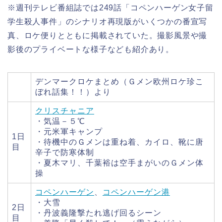
※週刊テレビ番組誌では249話「コペンハーゲン女子留
学生殺人事件」のシナリオ再現版がいくつかの番宣写
真、ロケ便りとともに掲載されていた。撮影風景や撮
影後のプライベートな様子なども紹介あり。
デンマークロケまとめ（Ｇメン欧州ロケ珍こ
ぼれ話集！！）より
クリスチャニア
・気温－５℃
・元米軍キャンプ
1日
・待機中のＧメンは重ね着、カイロ、靴に唐
目
辛子で防寒体制
・夏木マリ、千葉裕は空手まがいのＧメン体
操
コペンハーゲン
、
コペンハーゲン港
・大雪
2日
・丹波義隆撃たれ逃げ回るシーン
目