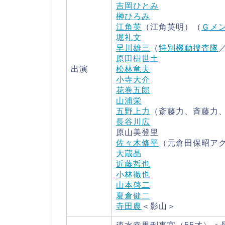
吉岡ひとみ
榊ひろみ
江角英
（江角英明）（
Ｇメ
堀礼文
早川雄三
（
特別機動捜査隊
原田樹世土
出演
松林竜夫
小寺大介
花巻五郎
山浦栄
五野上力
（斎藤力、斉藤力
長谷川広
原山美登里
佐々木修平
（元倉田保昭ア
大蔵晶
近藤哲也
小林徹也
山本啓二
夏倉健二
寺田農
＜影山＞