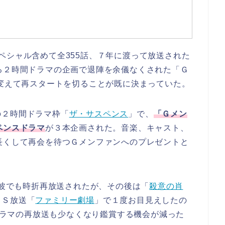
までスペシャル含めて全355話、７年に渡って放送された
る２時間ドラマの企画で退陣を余儀なくされた「Ｇ
を変えて再スタートを切ることが既に決まっていた。
の２時間ドラマ枠「
ザ・サスペンス
」で、
「Ｇメン
ペンスドラマ
が３本企画された。音楽、キャスト、
長くして再会を待つＧメンファンへのプレゼントと
上波でも時折再放送されたが、その後は「
殺意の肖
ＣＳ放送「
ファミリー劇場
」で１度お目見えしたの
のドラマの再放送も少なくなり鑑賞する機会が減った