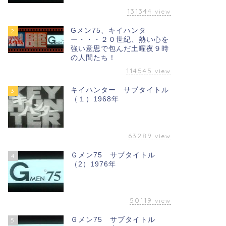
131344
view
Gメン75、キイハンタ
2
ー・・・２０世紀、熱い心を
強い意思で包んだ土曜夜９時
の人間たち！
114545
view
キイハンター サブタイトル
3
（１）1968年
63289
view
Ｇメン75 サブタイトル
4
（2）1976年
50119
view
Ｇメン75 サブタイトル
5