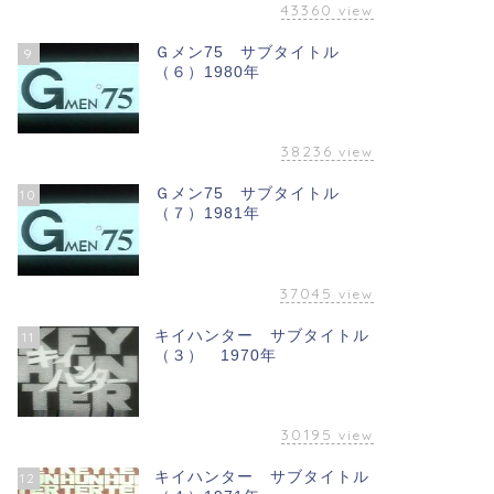
43360
view
Ｇメン75 サブタイトル
9
（６）1980年
38236
view
Ｇメン75 サブタイトル
10
（７）1981年
37045
view
キイハンター サブタイトル
11
（３） 1970年
30195
view
キイハンター サブタイトル
12