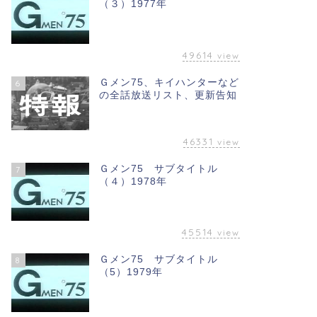
（３）1977年
49614
view
Ｇメン75、キイハンターなど
6
の全話放送リスト、更新告知
46331
view
Ｇメン75 サブタイトル
7
（４）1978年
45514
view
Ｇメン75 サブタイトル
8
（5）1979年