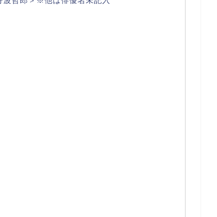
丹波哲郎＞※他は俳優名未記入