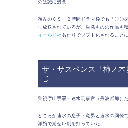
のは誠に残念。
頼みのＣＳ・２時間ドラマ枠でも「〇〇
し放送されているが、単発ものの作品も
ィールド社
あたりでソフト化されること
ザ・サスペンス「柿ノ木
じ
警視庁山手署・速水刑事官（丹波哲郎）
ところが速水の息子・竜男と速水の同僚
洋館で覚せい剤を打っていた。