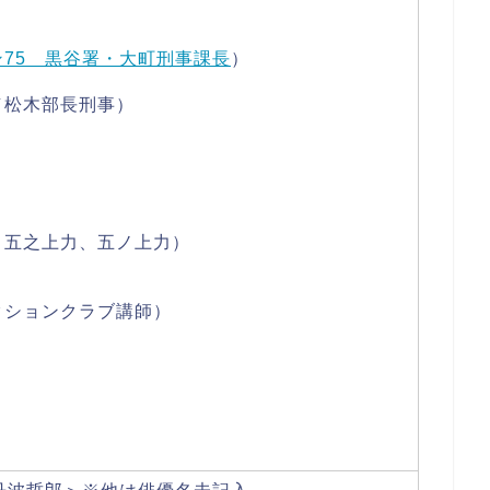
ン75 黒谷署・大町刑事課長
）
／松木部長刑事）
、五之上力、五ノ上力）
クションクラブ講師）