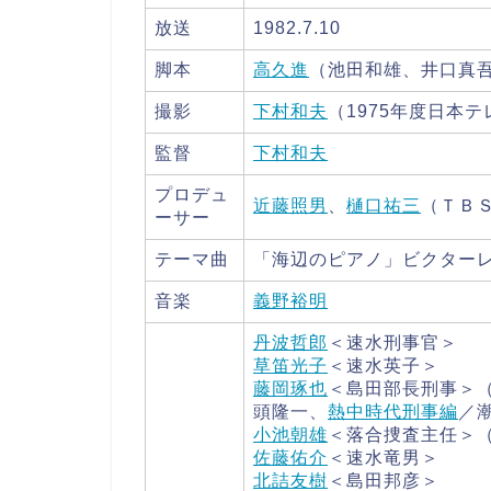
放送
1982.7.10
脚本
高久進
（池田和雄、井口真
撮影
下村和夫
（1975年度日本
監督
下村和夫
プロデュ
近藤照男
、
樋口祐三
（ＴＢ
ーサー
テーマ曲
「海辺のピアノ」ビクター
音楽
義野裕明
丹波哲郎
＜速水刑事官＞
草笛光子
＜速水英子＞
藤岡琢也
＜島田部長刑事＞
頭隆一、
熱中時代刑事編
／
小池朝雄
＜落合捜査主任＞
佐藤佑介
＜速水竜男＞
北詰友樹
＜島田邦彦＞