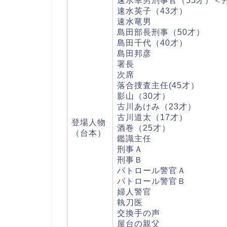
速水幸男刑事官（55才）＜
速水英子（43才）
速水竜男
島田部長刑事（50才）
島田千代（40才）
島田邦彦
署長
次席
落合捜査主任(45才）
影山（30才）
古川あけみ（23才）
古川道太（17才）
登場人物
酒巻（25才）
（台本）
鑑識主任
刑事Ａ
刑事Ｂ
パトロール警官Ａ
パトロール警官Ｂ
婦人警官
執刀医
交換手の声
屋台の親父