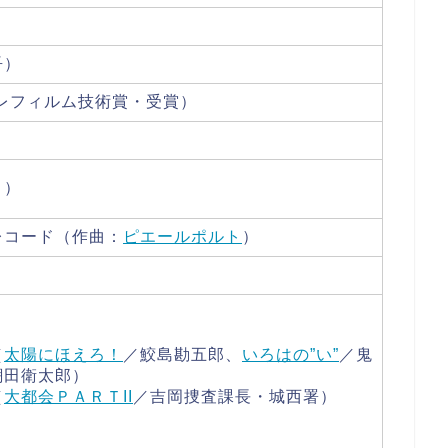
吾）
テレフィルム技術賞・受賞）
Ｓ）
レコード（作曲：
ピエールポルト
）
（
太陽にほえろ！
／鮫島勘五郎、
いろはの”い”
／鬼
潮田衛太郎）
（
大都会ＰＡＲＴII
／吉岡捜査課長・城西署）