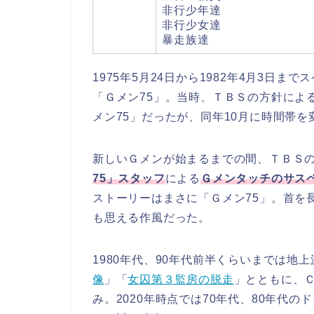
非行少年達
非行少女達
暴走族達
1975年5月24日から1982年4月3日
「Ｇメン75」。当時、ＴＢＳの方針によ
メン75」だったが、同年10月に時間帯
新しいＧメンが始まるまでの間、ＴＢＳ
75」スタッフ
による
Ｇメンタッチのサス
ストーリーはまさに「Ｇメン75」。首を
も思える作風だった。
1980年代、90年代前半くらいまでは地
像
」「
女囚第３監房の脱走
」とともに、
み。2020年時点では70年代、80年代