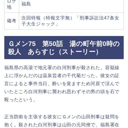
ロケ
福島
地
次回特報（特報文字無）「刑事訴訟法47条女
備考
子大生ジャック」
Ｇメン75 第50話 湯の町午前0時の
殺人 あらすじ（ストーリー）
福島県の高湯で地元署の白河刑事が殺された。容疑線
上に浮かんだのは温泉芸者の千代菊だった。彼女の証
言によると事件当日、酔いを覚ますため河原で涼んで
いたところ白河刑事に襲われ思わずその男の頭を石で
殴ったという。
正当防衛を主張する彼女にＧメンの山田刑事は疑問を
抱く。殺された白河刑事は山田の元同僚で、福島署在