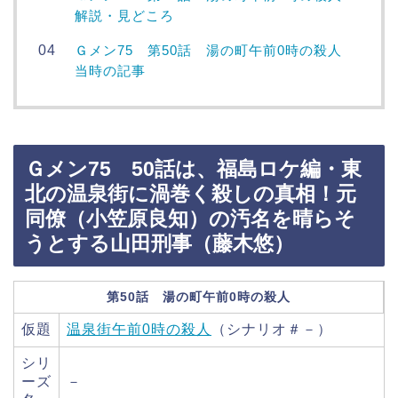
解説・見どころ
Ｇメン75 第50話 湯の町午前0時の殺人
当時の記事
Ｇメン75 50話は、福島ロケ編・東
北の温泉街に渦巻く殺しの真相！元
同僚（小笠原良知）の汚名を晴らそ
うとする山田刑事（藤木悠）
第50話 湯の町午前0時の殺人
仮題
温泉街午前0時の殺人
（シナリオ＃－）
シリ
ーズ
－