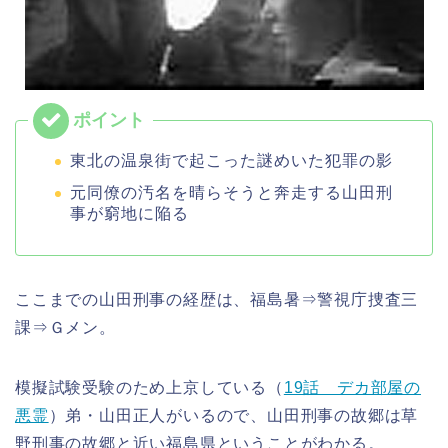
東北の温泉街で起こった謎めいた犯罪の影
元同僚の汚名を晴らそうと奔走する山田刑
事が窮地に陥る
ここまでの山田刑事の経歴は、福島暑⇒警視庁捜査三
課⇒Ｇメン。
模擬試験受験のため上京している（
19話 デカ部屋の
悪霊
）弟・山田正人がいるので、山田刑事の故郷は草
野刑事の故郷と近い福島県ということがわかる。