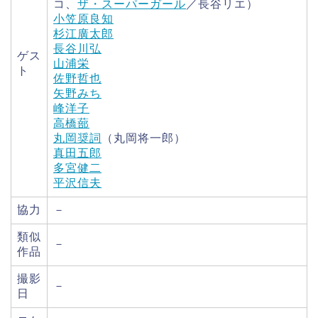
コ、
ザ・スーパーガール
／長谷リエ）
小笠原良知
杉江廣太郎
長谷川弘
ゲス
山浦栄
ト
佐野哲也
矢野みち
峰洋子
高橋蔀
丸岡奨詞
（丸岡将一郎）
真田五郎
多宮健二
平沢信夫
協力
－
類似
－
作品
撮影
－
日