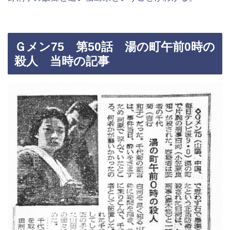
Ｇメン75 第50話 湯の町午前0時の
殺人 当時の記事