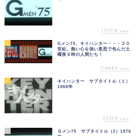
131518
view
2
Gメン75、キイハンター・・・２０
世紀、熱い心を強い意思で包んだ土
曜夜９時の人間たち！
114689
view
3
キイハンター サブタイトル（１）
1968年
63554
view
4
Ｇメン75 サブタイトル（2）1976