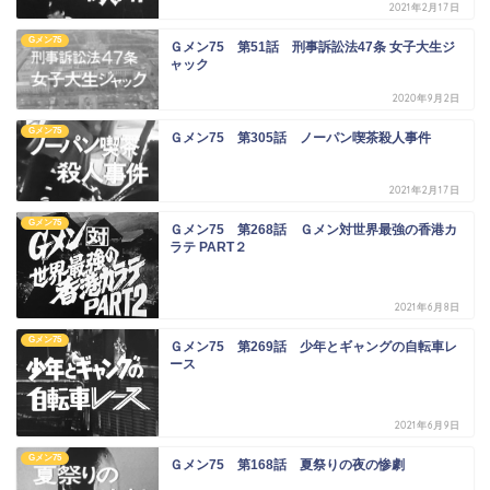
2021年2月17日
Gメン75
Ｇメン75 第51話 刑事訴訟法47条 女子大生ジ
ャック
2020年9月2日
Gメン75
Ｇメン75 第305話 ノーパン喫茶殺人事件
2021年2月17日
Gメン75
Ｇメン75 第268話 Ｇメン対世界最強の香港カ
ラテ PART２
2021年6月8日
Gメン75
Ｇメン75 第269話 少年とギャングの自転車レ
ース
2021年6月9日
Gメン75
Ｇメン75 第168話 夏祭りの夜の惨劇