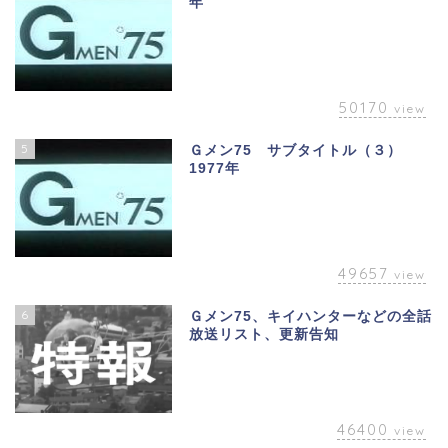
年
50170
view
5
Ｇメン75 サブタイトル（３）
1977年
49657
view
6
Ｇメン75、キイハンターなどの全話
放送リスト、更新告知
46400
view