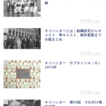
線
13348
view
19
キイハンターとは｜組織設定からキ
ャスト、準キャスト、制作意図まで
を総まとめ
10600
view
20
キイハンター サブタイトル（６）
1973年
10049
view
21
キイハンター 第54話 それ行け発