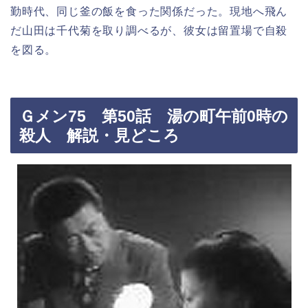
勤時代、同じ釜の飯を食った関係だった。現地へ飛ん
だ山田は千代菊を取り調べるが、彼女は留置場で自殺
を図る。
Ｇメン75 第50話 湯の町午前0時の
殺人 解説・見どころ