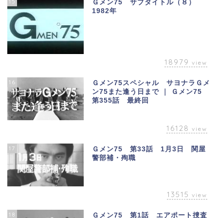
15
Ｇメン75 サブタイトル（８）
1982年
18979
view
16
Ｇメン75スペシャル サヨナラＧメ
ン75また逢う日まで ｜ Ｇメン75
第355話 最終回
16128
view
17
Ｇメン75 第33話 1月3日 関屋
警部補・殉職
13515
view
18
Ｇメン75 第1話 エアポート捜査