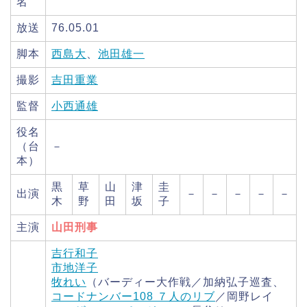
名
放送
76.05.01
脚本
西島大
、
池田雄一
撮影
吉田重業
監督
小西通雄
役名
（台
－
本）
黒
草
山
津
圭
出演
－
－
－
－
－
木
野
田
坂
子
主演
山田刑事
吉行和子
市地洋子
牧れい
（バーディー大作戦／加納弘子巡査、
コードナンバー108 ７人のリブ
／岡野レイ