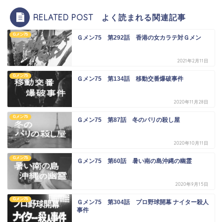
RELATED POST よく読まれる関連記事
Gメン75
Ｇメン75 第292話 香港の女カラテ対Ｇメン
2021年2月11日
Gメン75
Ｇメン75 第134話 移動交番爆破事件
2020年11月28日
Gメン75
Ｇメン75 第87話 冬のパリの殺し屋
2020年10月11日
Gメン75
Ｇメン75 第60話 暑い南の島沖縄の幽霊
2020年9月15日
Gメン75
Ｇメン75 第304話 プロ野球開幕 ナイター殺人
事件