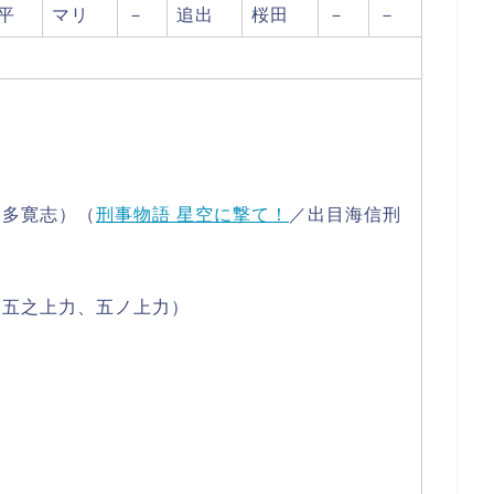
平
マリ
－
追出
桜田
－
－
波多寛志）（
刑事物語 星空に撃て！
／出目海信刑
、五之上力、五ノ上力）