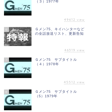
（３）1977年
49612
view
Ｇメン75、キイハンターなど
6
の全話放送リスト、更新告知
46319
view
Ｇメン75 サブタイトル
7
（４）1978年
45512
view
Ｇメン75 サブタイトル
8
（5）1979年