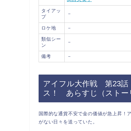
タイアッ
－
プ
ロケ地
－
類似シー
－
ン
備考
－
アイフル大作戦 第23
ス！ あらすじ（ストー
国際的な通貨不安で金の価値が急上昇！
がない日々を送っていた。