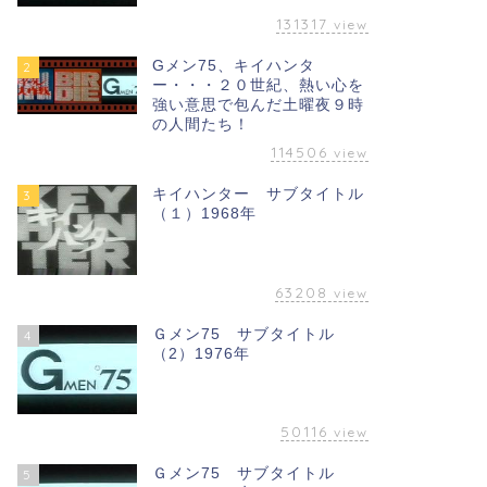
131317
view
Gメン75、キイハンタ
2
ー・・・２０世紀、熱い心を
強い意思で包んだ土曜夜９時
の人間たち！
114506
view
キイハンター サブタイトル
3
（１）1968年
63208
view
Ｇメン75 サブタイトル
4
（2）1976年
50116
view
Ｇメン75 サブタイトル
5