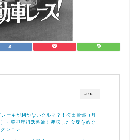
CLOSE
ブレーキが利かないクルマ？！桜田警部（丹
悠）・警視庁組活躍編！押収した金塊をめぐ
アクション