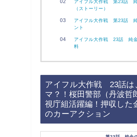
アイフル大作戦 第23話 
（ストーリー）
アイフル大作戦 第23話 
ント
アイフル大作戦 23話 純
料
アイフル大作戦 23話
マ？！桜田警部（丹波哲
視庁組活躍編！押収した
のカーアクション
第23話 純金