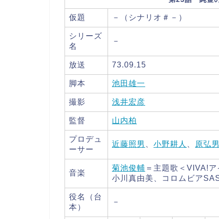
仮題
－（シナリオ＃－）
シリーズ
－
名
放送
73.09.15
脚本
池田雄一
撮影
浅井宏彦
監督
山内柏
プロデュ
近藤照男
、
小野耕人
、
原弘
ーサー
菊池俊輔
＝主題歌＜VIVA
音楽
小川真由美、コロムビアSA
役名（台
－
本）