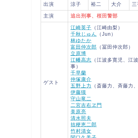
出演
涼子
裕二
大介
三
主演
追出刑事、桜田警部
江崎英子
（江崎由梨）
千秋じゅん
（Jun）
林ゆたか
富田仲次郎
（冨田仲次郎）
立原博
江幡高志
（江波多寛児、江
事）
千早蘭
仲塚康介
ゲスト
五野上力
（斎藤力、斉藤力
伊藤獏
守山竜二
二宮吉右ヱ門
美原亮
清水照夫
拮梗恵二郎
竹村清女
関口久美子