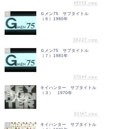
43353
view
Ｇメン75 サブタイトル
9
（６）1980年
38227
view
Ｇメン75 サブタイトル
10
（７）1981年
37044
view
キイハンター サブタイトル
11
（３） 1970年
30147
view
キイハンター サブタイトル
12