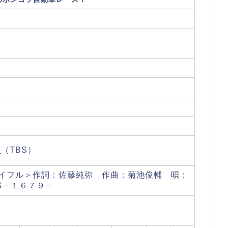
男
（TBS）
!アイフル＞作詞：佐藤純弥 作曲：菊池俊輔 唄：
S－１６７９－