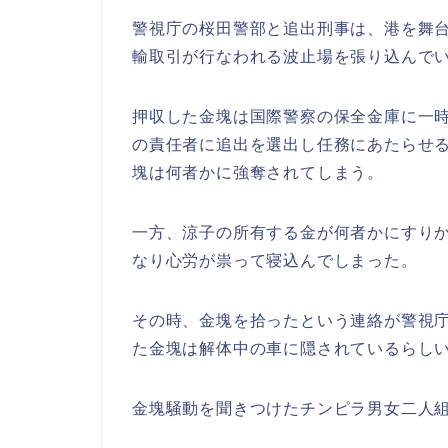
警視庁の桜田警部と追出刑事は、港を舞
輸取引が行なわれる波止場を張り込んでい
押収した金塊は国際警察の保全金庫に一
の責任者に追出を選出し任務にあたらせ
塊は何者かに強奪されてしまう。
一方、涼子の所有する金が何者かにすり
なり心労が祟って寝込んでしまった。
その時、金塊を拾ったという連絡が警視
た金塊は解体中の車に隠されているらし
金塊騒動を聞きつけたチンピラ男女二人