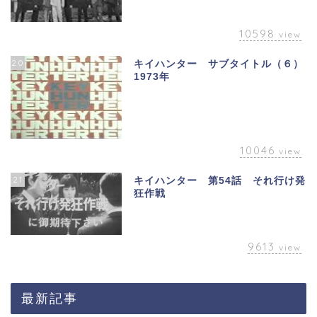
10598
view
20
キイハンター サブタイトル（６）
1973年
10046
view
21
キイハンター 第54話 それ行け発
狂作戦
9613
view
最新記事