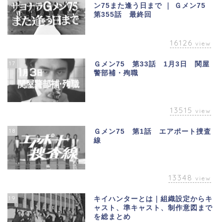
ン75また逢う日まで ｜ Ｇメン75
第355話 最終回
16126
view
17
Ｇメン75 第33話 1月3日 関屋
警部補・殉職
13515
view
18
Ｇメン75 第1話 エアポート捜査
線
13348
view
19
キイハンターとは｜組織設定からキ
ャスト、準キャスト、制作意図まで
を総まとめ