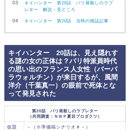
キイハンター 第20話 パリ発殺しのラブ
レター 解説・見どころ
キイハンター 第20話 当時の雑誌記事
キイハンター 20話は、見え隠れす
る謎の女の正体は？パリ特派員時代
の思い出のフランス人女性（バーバ
ラウォルチン）が来日するが、風間
洋介（千葉真一）の眼前で死体とな
って発見された
第20話 パリ発殺しのラブレター
（共同調査：ＮＷＰ夏目プロダクツ）
仮題
－（※準備稿シナリオ＃－）