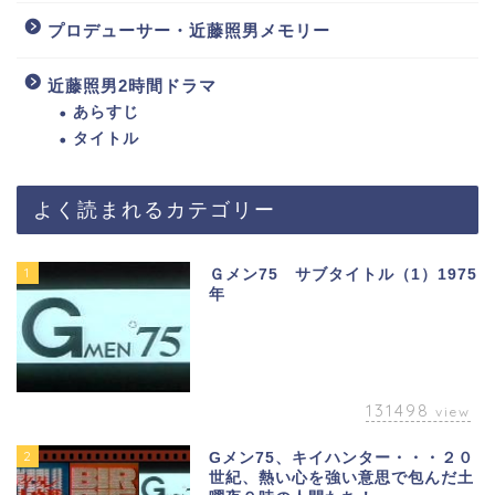
プロデューサー・近藤照男メモリー
近藤照男2時間ドラマ
あらすじ
タイトル
よく読まれるカテゴリー
1
Ｇメン75 サブタイトル（1）1975
年
131498
view
2
Gメン75、キイハンター・・・２０
世紀、熱い心を強い意思で包んだ土