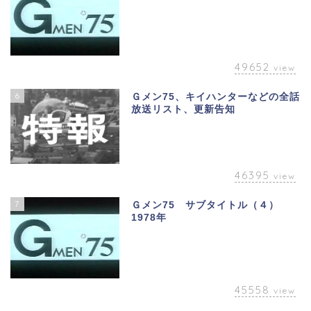
49652
view
6
Ｇメン75、キイハンターなどの全話
放送リスト、更新告知
46395
view
7
Ｇメン75 サブタイトル（４）
1978年
45558
view