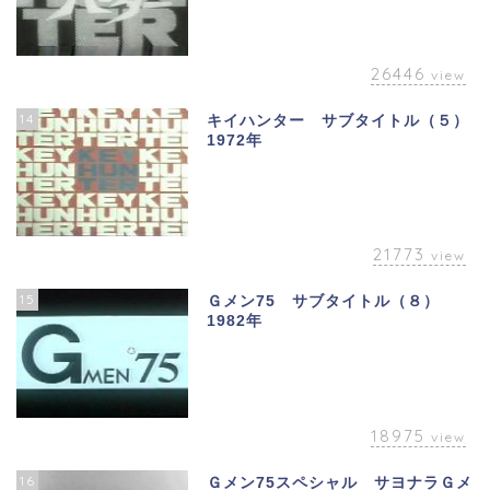
26446
view
14
キイハンター サブタイトル（５）
1972年
21773
view
15
Ｇメン75 サブタイトル（８）
1982年
18975
view
16
Ｇメン75スペシャル サヨナラＧメ