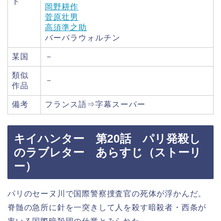
ト
岡野耕作
菅原壮男
高須準之助
バーバラウォルチン
某国
－
類似
－
作品
備考
フランス語⇒字幕スーパー
キイハンター 第20話 パリ発殺し
のラブレター あらすじ（ストーリ
ー）
パリのセーヌ川で国際警察捜査官の死体が浮かんだ。
脊髄の急所に針を一突きして人を殺す暗殺者・西条が