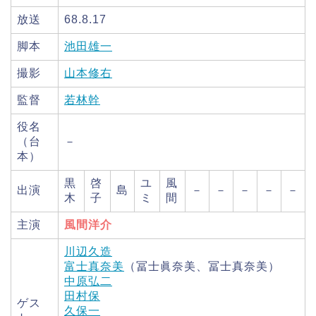
放送
68.8.17
脚本
池田雄一
撮影
山本修右
監督
若林幹
役名
（台
－
本）
黒
啓
ユ
風
出演
島
－
－
－
－
－
木
子
ミ
間
主演
風間洋介
川辺久造
富士真奈美
（冨士眞奈美、冨士真奈美）
中原弘二
田村保
ゲス
久保一