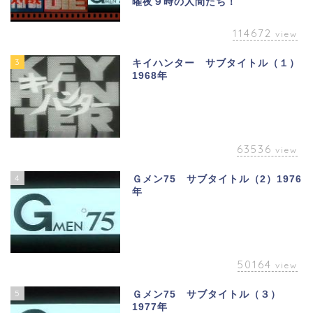
曜夜９時の人間たち！
114672
view
3
キイハンター サブタイトル（１）
1968年
63536
view
4
Ｇメン75 サブタイトル（2）1976
年
50164
view
5
Ｇメン75 サブタイトル（３）
1977年