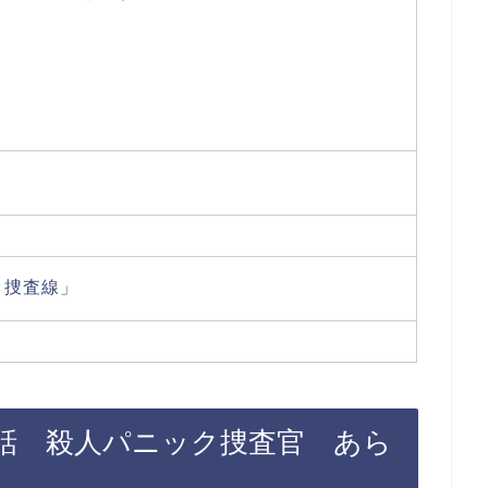
ト捜査線」
4話 殺人パニック捜査官 あら