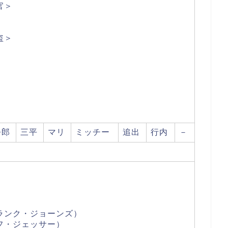
官＞
盗＞
吾郎
三平
マリ
ミッチー
追出
行内
－
ランク・ジョーンズ）
フ・ジェッサー）