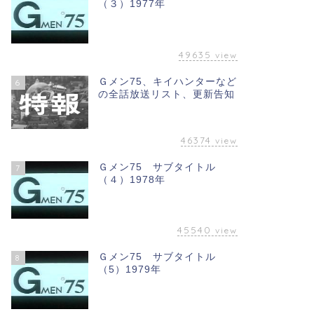
（３）1977年
49635
view
Ｇメン75、キイハンターなど
6
の全話放送リスト、更新告知
46374
view
Ｇメン75 サブタイトル
7
（４）1978年
45540
view
Ｇメン75 サブタイトル
8
（5）1979年