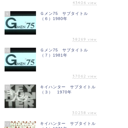
43406
view
Ｇメン75 サブタイトル
9
（６）1980年
38269
view
Ｇメン75 サブタイトル
10
（７）1981年
37062
view
キイハンター サブタイトル
11
（３） 1970年
30238
view
キイハンター サブタイトル
12