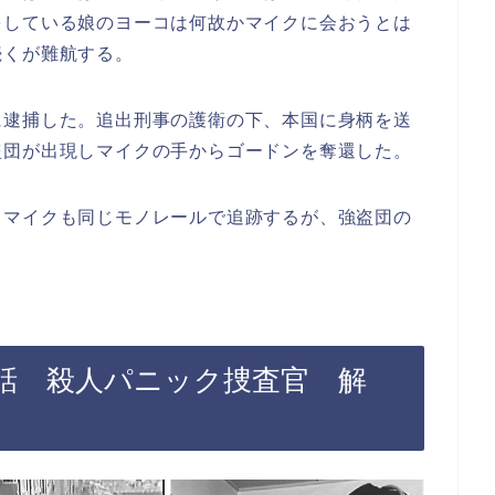
をしている娘のヨーコは何故かマイクに会おうとは
続くが難航する。
に逮捕した。追出刑事の護衛の下、本国に身柄を送
盗団が出現しマイクの手からゴードンを奪還した。
。マイクも同じモノレールで追跡するが、強盗団の
4話 殺人パニック捜査官 解