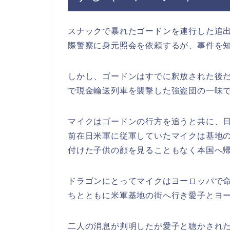
スナックで暴れたゴードンを連行した追
際警察に身元照会を依頼するが、事件を
しかし、ゴードンはすでに釈放された後だ
で現金輸送列車を襲撃した強盗団の一味
マイクはゴードンの行方を追うと共に、日
前在日米軍に従軍していたマイクは基地
付けた子供の顔を見ることもなく本国へ
ドラゴンにとってマイクはヨーロッパで
ちとともに米軍基地の街へ行き愛子とヨ
二人の消息が判明したが愛子と聴かされ