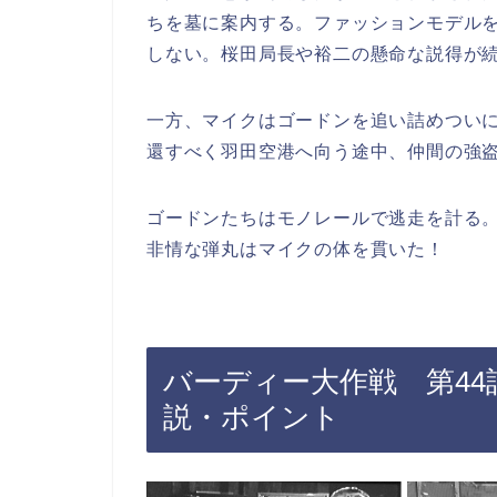
ちを墓に案内する。ファッションモデル
しない。桜田局長や裕二の懸命な説得が
一方、マイクはゴードンを追い詰めつい
還すべく羽田空港へ向う途中、仲間の強
ゴードンたちはモノレールで逃走を計る
非情な弾丸はマイクの体を貫いた！
バーディー大作戦 第4
説・ポイント