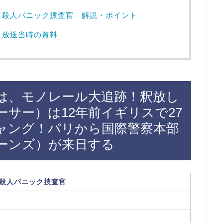
 殺人パニック捜査官 解説・ポイント
 放送当時の資料
話は、モノレール大追跡！釈放し
サー）は12年前イギリスで27
ャング！パリから国際警察本部
ーンズ）が来日する
 殺人パニック捜査官