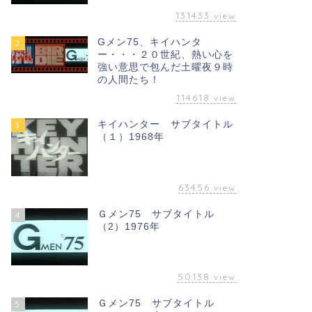
131433
view
Gメン75、キイハンタ
2
ー・・・２０世紀、熱い心を
強い意思で包んだ土曜夜９時
の人間たち！
114618
view
キイハンター サブタイトル
3
（１）1968年
63456
view
Ｇメン75 サブタイトル
4
（2）1976年
50138
view
Ｇメン75 サブタイトル
5