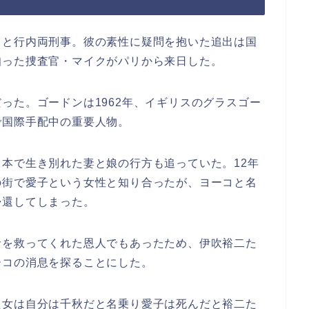
出と行内両刑事。彼の素性に疑問を抱いた追出は国
知った捜査官・マイクがパリから来日した。
った。ゴードンは1962年、イギリスのグラスゴー
で国際手配中の重要人物。
本で生き別れた妻と娘の行方も追っていた。12年
の街で愛子という女性と知り合ったが、ヨーコと名
帰還してしまった。
命を救ってくれた恩人でもあったため、伊吹裕二た
ーコの消息を探ることにした。
た女は自分は千秋だと名乗り愛子は死んだと裕二た