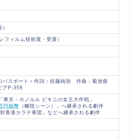
吾）
テレフィルム技術賞・受賞）
のパスポート＞作詞：佐藤純弥 作曲：菊池俊
P-359
「東京－ホノルル ビキニの女王大作戦」
百円紙幣
（離陸シーン）」へ継承される劇伴
メン対香港カラテ軍団」などへ継承される劇伴