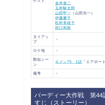
ゲスト
金井進二
玉村駿太郎
山田甲一
（山田光一）
伊藤慶子
松村美枝子
田口和政
タイアッ
－
プ
ロケ地
－
類似シー
Ｇメン75 1話
「エアポー
ン
備考
－
バーディー大作戦 第4
すじ（ストーリー）