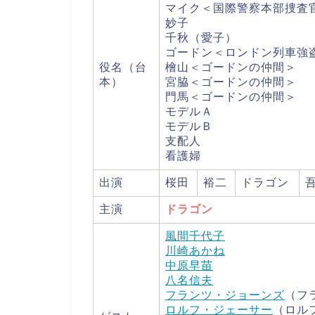
マイク＜国際警察本部捜査
妙子
千秋（愛子）
ゴードン＜ロンドン列車強
役名（台
檜山＜ゴードンの仲間＞
本）
宮脇＜ゴードンの仲間＞
門馬＜ゴードンの仲間＞
モデルＡ
モデルＢ
支配人
看護婦
出演
桜田
裕二
ドラゴン
主演
ドラゴン
風間千代子
川崎あかね
中原早苗
八名信夫
フランツ・ジョーンズ
（フ
ロルフ・ジェーサー
（ロル