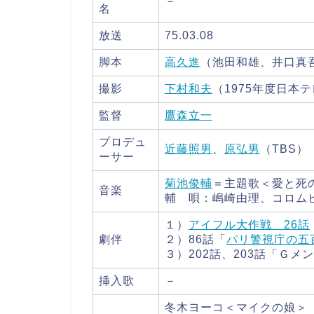
－
名
放送
75.03.08
脚本
高久進
（池田和雄、井口真
撮影
下村和夫
（1975年度日本
監督
鷹森立一
プロデュ
近藤照男
、
原弘男
（TBS）
ーサー
菊池俊輔
＝主題歌＜愛と死
音楽
輔 唄：嶋崎由理、コロムビア
１）
アイフル大作戦 26話
劇伴
２）86話「
パリ警視庁の五
３）202話、203話「Ｇ
挿入歌
－
冬木ヨーコ＜マイクの娘＞