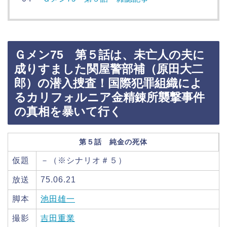
Ｇメン75 第５話は、未亡人の夫に
成りすました関屋警部補（原田大二
郎）の潜入捜査！国際犯罪組織によ
るカリフォルニア金精錬所襲撃事件
の真相を暴いて行く
第５話 純金の死体
仮題
－（※シナリオ＃５）
放送
75.06.21
脚本
池田雄一
撮影
吉田重業