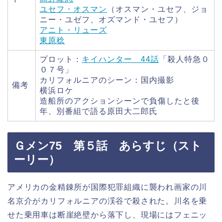
ユセフ・オスマン
（オスマン・ユセフ、ジョ
ニー・ユゼフ、オズマンド・ユセフ）
アニト・リューズ
東原稔
プロット：
キイハンター 44話
「殺人特急０
０７号」
カリフォルニアのシーン：国内撮影
備考
横浜ロケ
造船所のアクションシーンで負傷したと後
年、別番組で語る原田大二郎氏
Ｇメン75 第５話 あらすじ（スト
ーリー）
アメリカの金精錬所が国際犯罪組織に襲われ画家の川
名京介がカリフォルニアの渓谷で殺された。川名を乗
せた乗用車は断崖絶壁から落下し、現場にはフェニッ