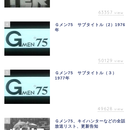
63357
view
4
Ｇメン75 サブタイトル（2）1976
年
50129
view
5
Ｇメン75 サブタイトル（３）
1977年
49628
view
6
Ｇメン75、キイハンターなどの全話
放送リスト、更新告知