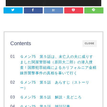
Contents
CLOSE
Ｇメン75 第５話は、未亡人の夫に成りす
ました関屋警部補（原田大二郎）の潜入捜
査！国際犯罪組織によるカリフォルニア金精
錬所襲撃事件の真相を暴いて行く
Ｇメン75 第５話 あらすじ（ストーリ
ー）
Ｇメン75 第５話 解説・見どころ
Ｇメン75 第５話 雑誌記事