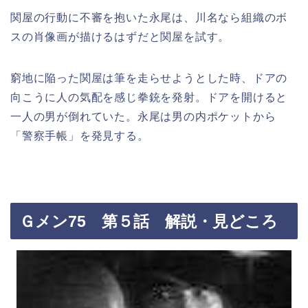
関屋の行動に不審を抱いた永尾は、川名なら組織のボ
スの肖像画が描けるはずだと関屋を試す。
窮地に陥った関屋は筆を走らせようとした時、ドアの
向こうに人の気配を感じ拳銃を発射。ドアを開けると
一人の男が倒れていた。永尾は男の内ポケットから
「警察手帳」を発見する。
Ｇメン75 第５話 解説・見どころ