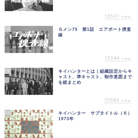
13507
view
18
Ｇメン75 第1話 エアポート捜査
線
13344
view
19
キイハンターとは｜組織設定からキ
ャスト、準キャスト、制作意図まで
を総まとめ
10585
view
20
キイハンター サブタイトル（６）
1973年