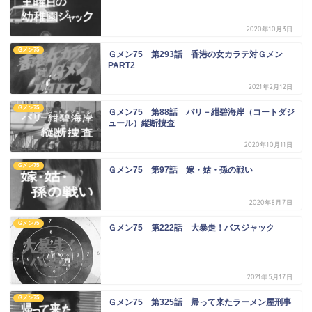
2020年10月3日
Gメン75
Ｇメン75 第293話 香港の女カラテ対Ｇメン
PART2
2021年2月12日
Gメン75
Ｇメン75 第88話 パリ－紺碧海岸（コートダジ
ュール）縦断捜査
2020年10月11日
Gメン75
Ｇメン75 第97話 嫁・姑・孫の戦い
2020年8月7日
Gメン75
Ｇメン75 第222話 大暴走！バスジャック
2021年5月17日
Gメン75
Ｇメン75 第325話 帰って来たラーメン屋刑事