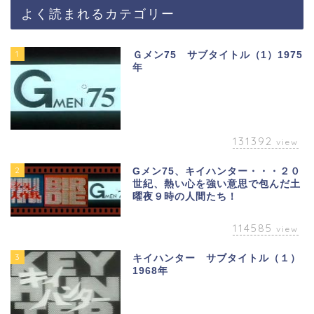
よく読まれるカテゴリー
1
Ｇメン75 サブタイトル（1）1975
年
131392
view
2
Gメン75、キイハンター・・・２０
世紀、熱い心を強い意思で包んだ土
曜夜９時の人間たち！
114585
view
3
キイハンター サブタイトル（１）
1968年