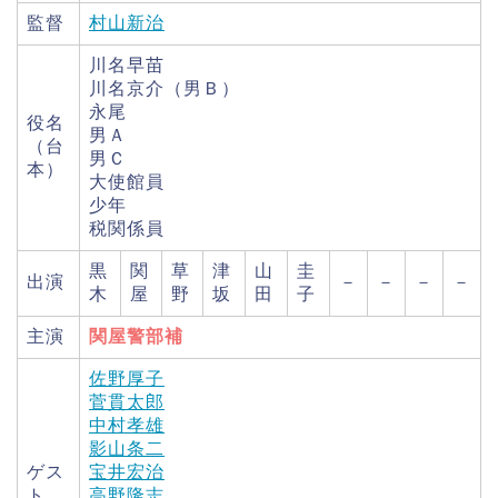
監督
村山新治
川名早苗
川名京介（男Ｂ）
永尾
役名
男Ａ
（台
男Ｃ
本）
大使館員
少年
税関係員
黒
関
草
津
山
圭
出演
－
－
－
－
木
屋
野
坂
田
子
主演
関屋警部補
佐野厚子
菅貫太郎
中村孝雄
影山条二
ゲス
宝井宏治
ト
高野隆志