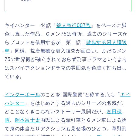
キイハンター 44話「
殺人急行007号
」をベースに脚
色し直した作品。Ｇメン75は時折、過去のシリーズか
らプロットを借用するが、第二話「
散歩する囚人護送
車
」同様、荒唐無稽な潜入捜査が面白い。まだＧメン
75の世界観が確立されておらず刑事ドラマというより
はスパイアクションドラマの雰囲気を色濃く打ち出し
ている。
インターポール
のことを”国際警察”と称する点も「
キイ
ハンター
」をはじめとする過去のシリーズの名残だ。
どことなくぎこちないストーリー展開だが、
倉田保
昭
、
岡本富士太
両氏による牽引車とＧメン車による捨
て身の体当たりアクションも見せ場のひとつ。草野刑