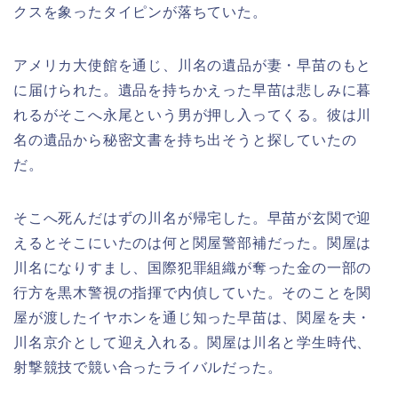
クスを象ったタイピンが落ちていた。
アメリカ大使館を通じ、川名の遺品が妻・早苗のもと
に届けられた。遺品を持ちかえった早苗は悲しみに暮
れるがそこへ永尾という男が押し入ってくる。彼は川
名の遺品から秘密文書を持ち出そうと探していたの
だ。
そこへ死んだはずの川名が帰宅した。早苗が玄関で迎
えるとそこにいたのは何と関屋警部補だった。関屋は
川名になりすまし、国際犯罪組織が奪った金の一部の
行方を黒木警視の指揮で内偵していた。そのことを関
屋が渡したイヤホンを通じ知った早苗は、関屋を夫・
川名京介として迎え入れる。関屋は川名と学生時代、
射撃競技で競い合ったライバルだった。