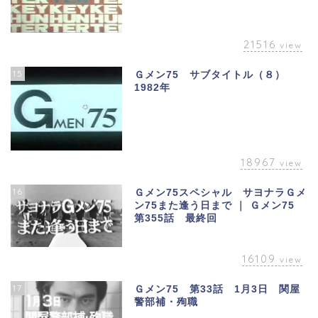
21516
view
15
Ｇメン75 サブタイトル（８）
1982年
18967
view
16
Ｇメン75スペシャル サヨナラＧメ
ン75また逢う日まで ｜ Ｇメン75
第355話 最終回
16109
view
17
Ｇメン75 第33話 1月3日 関屋
警部補・殉職