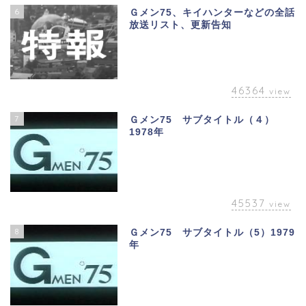
6
Ｇメン75、キイハンターなどの全話
放送リスト、更新告知
46364
view
7
Ｇメン75 サブタイトル（４）
1978年
45537
view
8
Ｇメン75 サブタイトル（5）1979
年