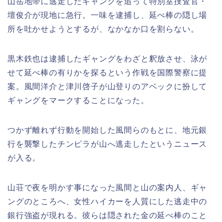
山岳地帯に逃走したギャングを追って特別室捜査官・
壇俊介が現地に急行。一味を逮捕し、延べ棒の隠し場
所を吐かせようとするが、なかなか口を割らない。
黒木鉄也は逮捕したギャングをわざと釈放させ、泳が
せて延べ棒の有りかを探るという作戦を国際警察に提
案。風間洋介と津川啓子が山登りのアベックに扮して
ギャングをマークすることになった。
つかず離れず行動を開始した風間らのもとに、地元銀
行を襲撃したチンピラが山へ逃走したというニュース
が入る。
山荘で夜を明かす事になった風間と山の案内人、ギャ
ングのところへ、女性ハイカーを人質にした逃走中の
銀行強盗が現れる。彼らは隠された金の延べ棒のこと