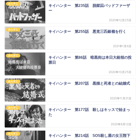
あらすじ
キイハンター 第235話 脱獄囚バッドファーザ
ー
2020年12月25日
あらすじ
キイハンター 第255話 悪党三匹銀嶺を行く
2021年1月6日
あらすじ
キイハンター 第86話 暗黒街は本日大統領の投
票日
2020年10月25日
あらすじ
キイハンター 第207話 黒猫と死者との結婚式
2020年11月21日
あらすじ
キイハンター 第177話 殺しはキッスで始まっ
た
2020年8月12日
あらすじ
キイハンター 第214話 SOS殺し屋の女王陛下