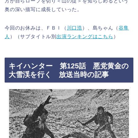
方が自らロープを切り＜山の掟＞を知らしめるという
奥の深い描写に成長していった。
今回のお休みは、ＦＢＩ（
川口浩
）、島ちゃん（
谷隼
人
）（サブタイトル別
出演ランキングはこちら
）
キイハンター 第125話 悪党黄金の
大雪渓を行く 放送当時の記事