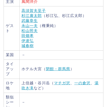
主演
風間洋介
高須賀夫至子
杉江廣太郎
（杉江弘、杉江広太郎）
武藤章生
ゲス
永山一夫
（権秉純）
ト
松山照夫
田畑孝
伊達弘
城春樹
某国
－
タイ
アッ
ホテル大宮（
閉館・群馬県
）
プ
ロケ
上信越・谷川岳（
マチガ沢
、
一の倉沢
、
湯
地
吹き滝
など）
類似
シー
－