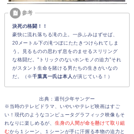
決死の格闘！！
豪快に流れ落ちる滝の上。一歩ふみはずせば、
20メートル下の滝つぼにたたきつけられてしま
う。見るものの思わず息をのませるスリリング
な格闘だ。”トリックのないホンモノの迫力”それ
がスタント生命を賭ける男たちの生きがいなの
だ。（※
千葉真一氏は本人
が演じている！）
出典：週刊少年サンデー
※当時のテレビドラマ、いやいやテレビ映画はすご
い！現代のようなコンピュータグラフィック映像もそ
れなりに楽しめるが、
生身の人間が命を懸けて取り組
む
から１シーン、１シーンが手に汗握る本物の迫力と