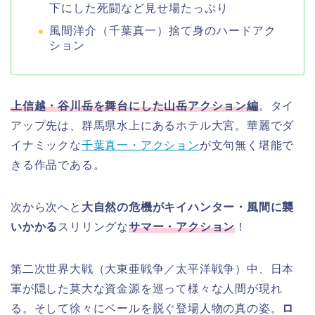
下にした死闘など見せ場たっぷり
風間洋介（千葉真一）捨て身のハードアク
ション
上信越・谷川岳を舞台にした山岳アクション編
。タイ
アップ先は、群馬県水上にあるホテル大宮。華麗でダ
イナミックな
千葉真一・アクション
が文句無く堪能で
きる作品である。
次から次へと
大自然の危機がキイハンター・風間に襲
いかかる
スリリングな
サマー・アクション
！
第二次世界大戦（大東亜戦争／太平洋戦争）中、日本
軍が隠した莫大な資金源を巡って様々な人間が現れ
る。そして徐々にベールを脱ぐ登場人物の真の姿。
ロ