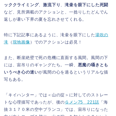
ッククライミング
、
激流下り
、
滝壷を眼下にした死闘
など、見所満載のアクションと、一捻りしたどんでん
返しが暑い下界の夏を忘れさせてくれる。
特に下記記事にあるように、滝壷を眼下にした
湯吹の
滝
（
現地画像
）でのアクションは必見！
また、断崖絶壁で死の危機に直面する風間。風間の下
には、宙吊りのギャングたち。一瞬、
悪魔の囁きとも
いうべき心の迷い
が風間の心を過るというリアルな描
写もある。
「キイハンター」では＜山の掟＞に対してのストレー
トな心理描写であったが、後の
Ｇメン75 221話
「海
抜３１７０米の空中ブランコ」では、宙吊りになった