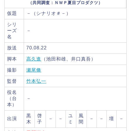
（共同調査：ＮＷＰ夏目プロダクツ）
仮題
－（シナリオ＃－）
シリ
ーズ
－
名
放送
70.08.22
脚本
高久進
（池田和雄、井口真吾）
撮影
瀬尾脩
監督
竹本弘一
役名
（台
－
本）
黒
啓
ユ
風
出演
－
－
－
－
壇
－
木
子
ミ
間