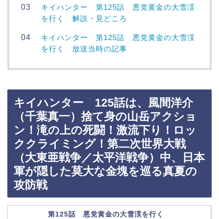
キイハンター 第125話 悪党黄金の大雪渓
を行く 解説・見どころ
キイハンター 第125話 悪党黄金の大雪渓
を行く 放送当時の記事
キイハンター 125話は、風間洋介
（千葉真一）捨て身の山岳アクショ
ン！滝の上の死闘！激流下り！ロッ
ククライミング！第二次世界大戦
（大東亜戦争／太平洋戦争）中、日本
軍が隠した莫大な金塊を巡る真夏の
攻防戦
第125話 悪党黄金の大雪渓を行く