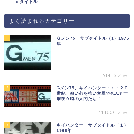
タイトル
よく読まれるカテゴリー
1
Ｇメン75 サブタイトル（1）1975
年
131416
view
2
Gメン75、キイハンター・・・２０
世紀、熱い心を強い意思で包んだ土
曜夜９時の人間たち！
114600
view
3
キイハンター サブタイトル（１）
1968年