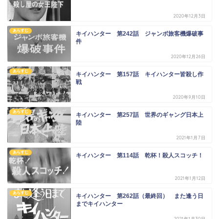
2020年12月3日
あらすじ
キイハンター 第242話 ジャンボ旅客機爆破事
件
2020年12月26日
あらすじ
キイハンター 第157話 キイハンター皆殺し作
戦
2020年9月10日
あらすじ
キイハンター 第257話 世界のギャング日本上
陸
2021年1月7日
あらすじ
キイハンター 第114話 乾杯！殺人スコッチ！
2021年1月12日
あらすじ
キイハンター 第262話（最終回） また逢う日
までキイハンター
2021年1月30日