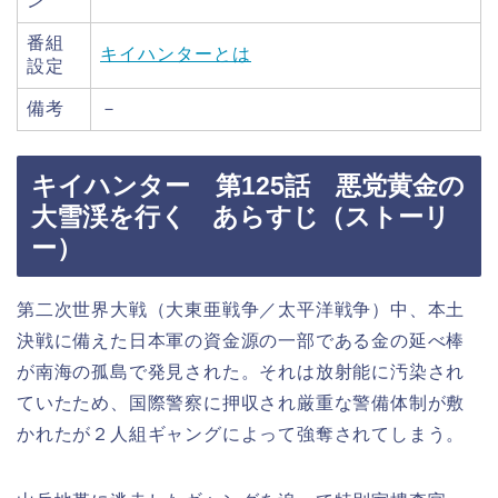
ン
番組
キイハンターとは
設定
備考
－
キイハンター 第125話 悪党黄金の
大雪渓を行く あらすじ（ストーリ
ー）
第二次世界大戦（大東亜戦争／太平洋戦争）中、本土
決戦に備えた日本軍の資金源の一部である金の延べ棒
が南海の孤島で発見された。それは放射能に汚染され
ていたため、国際警察に押収され厳重な警備体制が敷
かれたが２人組ギャングによって強奪されてしまう。