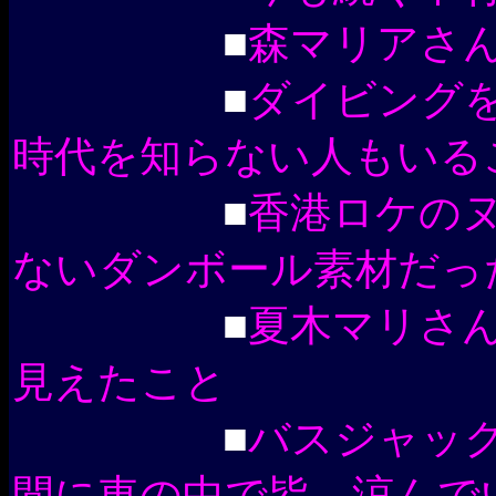
■
森マリアさ
■
ダイビング
時代を知らない人もいる
■
香港ロケの
ないダンボール素材だっ
■
夏木マリさ
見えたこと
■
バスジャッ
間に車の中で皆、涼んで