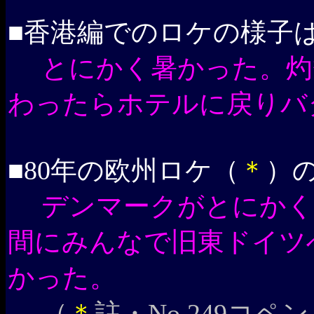
■香港編でのロケの様子
とにかく暑かった。灼
わったらホテルに戻りバ
■80年の欧州ロケ（
＊
）
デンマークがとにかく
間にみんなで旧東ドイツ
かった。
（
＊
註・No.249コ