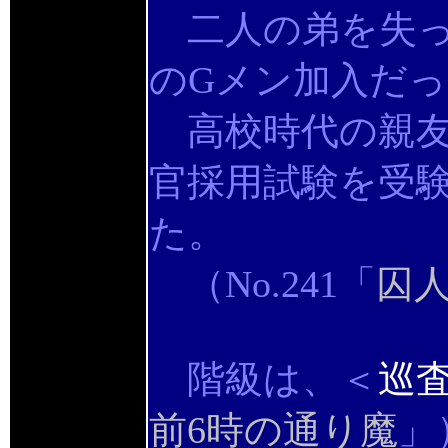
二人の弟を失っ
のGメン加入だ
高校時代の親友
官採用試験を受
た。
（No.241「
囚
階級は、＜
巡
前6時の通り魔
」