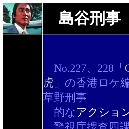
島谷刑事
No.227、228「
虎
」の香港ロケ
草野刑事
的な
アクショ
警視庁捜査四課