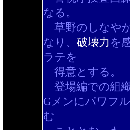
なる。
草野のしなやか
なり、
破壊力
を
ラテを
得意とする。
登場編での組織
Gメンにパワフ
む