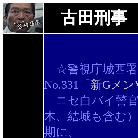
古田刑事
☆警視庁城西署
No.331「
新Gメン
ニセ白バイ警官
木、結城も含む
期に、