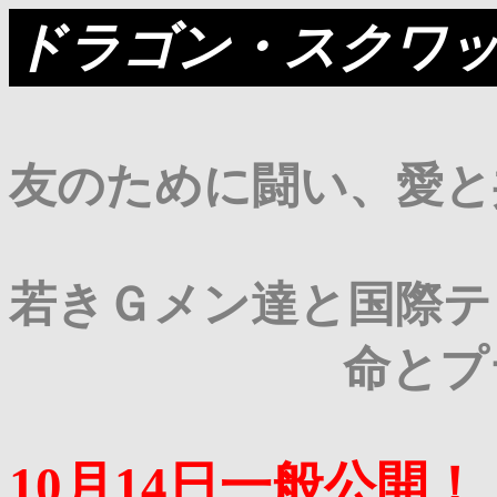
ドラゴン・スクワ
友のために闘い、愛と
若きＧメン達と国際テ
命とプライド
10月14日一般公開！